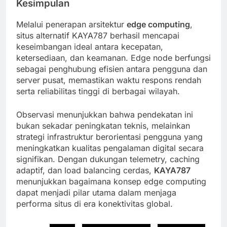
Kesimpulan
Melalui penerapan arsitektur
edge computing
,
situs alternatif KAYA787 berhasil mencapai
keseimbangan ideal antara kecepatan,
ketersediaan, dan keamanan. Edge node berfungsi
sebagai penghubung efisien antara pengguna dan
server pusat, memastikan waktu respons rendah
serta reliabilitas tinggi di berbagai wilayah.
Observasi menunjukkan bahwa pendekatan ini
bukan sekadar peningkatan teknis, melainkan
strategi infrastruktur berorientasi pengguna yang
meningkatkan kualitas pengalaman digital secara
signifikan. Dengan dukungan telemetry, caching
adaptif, dan load balancing cerdas,
KAYA787
menunjukkan bagaimana konsep edge computing
dapat menjadi pilar utama dalam menjaga
performa situs di era konektivitas global.