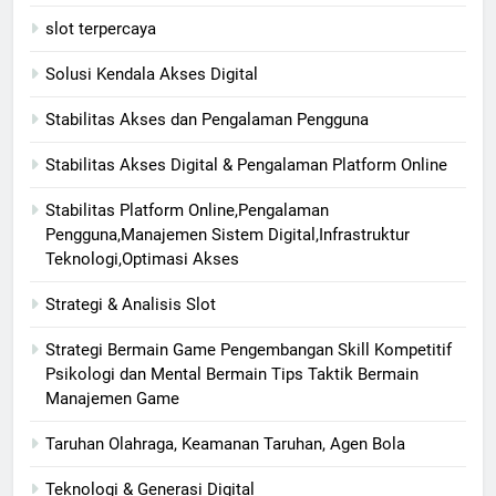
slot terpercaya
Solusi Kendala Akses Digital
Stabilitas Akses dan Pengalaman Pengguna
Stabilitas Akses Digital & Pengalaman Platform Online
Stabilitas Platform Online,Pengalaman
Pengguna,Manajemen Sistem Digital,Infrastruktur
Teknologi,Optimasi Akses
Strategi & Analisis Slot
Strategi Bermain Game Pengembangan Skill Kompetitif
Psikologi dan Mental Bermain Tips Taktik Bermain
Manajemen Game
Taruhan Olahraga, Keamanan Taruhan, Agen Bola
Teknologi & Generasi Digital