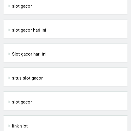
slot gacor
slot gacor hari ini
Slot gacor hari ini
situs slot gacor
slot gacor
link slot