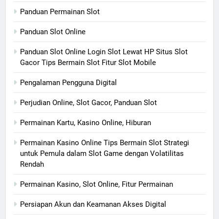
Panduan Permainan Slot
Panduan Slot Online
Panduan Slot Online Login Slot Lewat HP Situs Slot
Gacor Tips Bermain Slot Fitur Slot Mobile
Pengalaman Pengguna Digital
Perjudian Online, Slot Gacor, Panduan Slot
Permainan Kartu, Kasino Online, Hiburan
Permainan Kasino Online Tips Bermain Slot Strategi
untuk Pemula dalam Slot Game dengan Volatilitas
Rendah
Permainan Kasino, Slot Online, Fitur Permainan
Persiapan Akun dan Keamanan Akses Digital