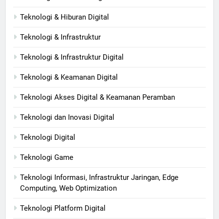
Teknologi & Hiburan Digital
Teknologi & Infrastruktur
Teknologi & Infrastruktur Digital
Teknologi & Keamanan Digital
Teknologi Akses Digital & Keamanan Peramban
Teknologi dan Inovasi Digital
Teknologi Digital
Teknologi Game
Teknologi Informasi, Infrastruktur Jaringan, Edge
Computing, Web Optimization
Teknologi Platform Digital