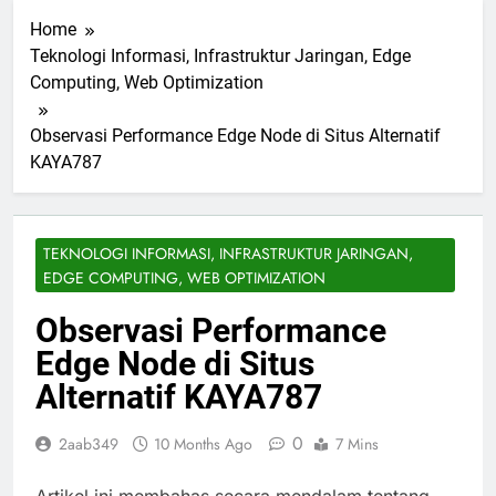
Home
Teknologi Informasi, Infrastruktur Jaringan, Edge
Computing, Web Optimization
Observasi Performance Edge Node di Situs Alternatif
KAYA787
TEKNOLOGI INFORMASI, INFRASTRUKTUR JARINGAN,
EDGE COMPUTING, WEB OPTIMIZATION
Observasi Performance
Edge Node di Situs
Alternatif KAYA787
0
2aab349
10 Months Ago
7 Mins