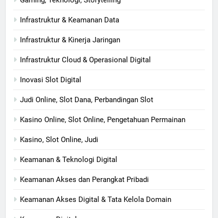
Infrastruktur & Keamanan Data
Infrastruktur & Kinerja Jaringan
Infrastruktur Cloud & Operasional Digital
Inovasi Slot Digital
Judi Online, Slot Dana, Perbandingan Slot
Kasino Online, Slot Online, Pengetahuan Permainan
Kasino, Slot Online, Judi
Keamanan & Teknologi Digital
Keamanan Akses dan Perangkat Pribadi
Keamanan Akses Digital & Tata Kelola Domain