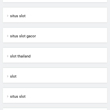
situs slot
situs slot gacor
slot thailand
slot
situs slot