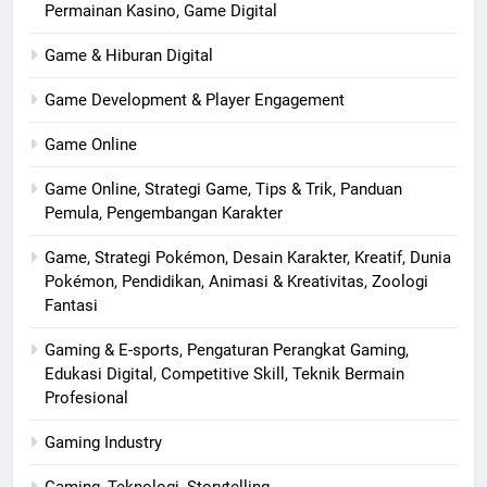
Permainan Kasino, Game Digital
Game & Hiburan Digital
Game Development & Player Engagement
Game Online
Game Online, Strategi Game, Tips & Trik, Panduan
Pemula, Pengembangan Karakter
Game, Strategi Pokémon, Desain Karakter, Kreatif, Dunia
Pokémon, Pendidikan, Animasi & Kreativitas, Zoologi
Fantasi
Gaming & E-sports, Pengaturan Perangkat Gaming,
Edukasi Digital, Competitive Skill, Teknik Bermain
Profesional
Gaming Industry
Gaming, Teknologi, Storytelling