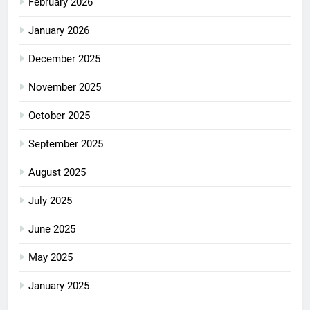
February 2026
January 2026
December 2025
November 2025
October 2025
September 2025
August 2025
July 2025
June 2025
May 2025
January 2025