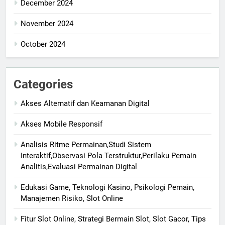
December 2024
November 2024
October 2024
Categories
Akses Alternatif dan Keamanan Digital
Akses Mobile Responsif
Analisis Ritme Permainan,Studi Sistem
Interaktif,Observasi Pola Terstruktur,Perilaku Pemain
Analitis,Evaluasi Permainan Digital
Edukasi Game, Teknologi Kasino, Psikologi Pemain,
Manajemen Risiko, Slot Online
Fitur Slot Online, Strategi Bermain Slot, Slot Gacor, Tips