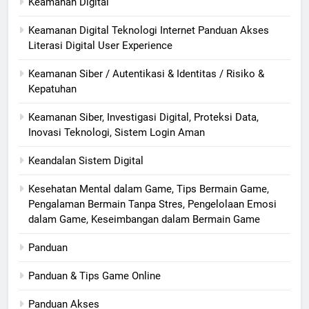
Keamanan Digital
Keamanan Digital Teknologi Internet Panduan Akses
Literasi Digital User Experience
Keamanan Siber / Autentikasi & Identitas / Risiko &
Kepatuhan
Keamanan Siber, Investigasi Digital, Proteksi Data,
Inovasi Teknologi, Sistem Login Aman
Keandalan Sistem Digital
Kesehatan Mental dalam Game, Tips Bermain Game,
Pengalaman Bermain Tanpa Stres, Pengelolaan Emosi
dalam Game, Keseimbangan dalam Bermain Game
Panduan
Panduan & Tips Game Online
Panduan Akses