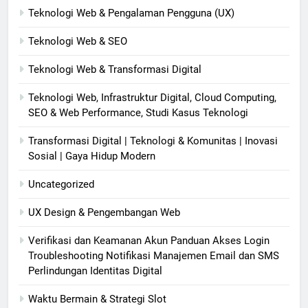
Teknologi Web & Pengalaman Pengguna (UX)
Teknologi Web & SEO
Teknologi Web & Transformasi Digital
Teknologi Web, Infrastruktur Digital, Cloud Computing,
SEO & Web Performance, Studi Kasus Teknologi
Transformasi Digital | Teknologi & Komunitas | Inovasi
Sosial | Gaya Hidup Modern
Uncategorized
UX Design & Pengembangan Web
Verifikasi dan Keamanan Akun Panduan Akses Login
Troubleshooting Notifikasi Manajemen Email dan SMS
Perlindungan Identitas Digital
Waktu Bermain & Strategi Slot