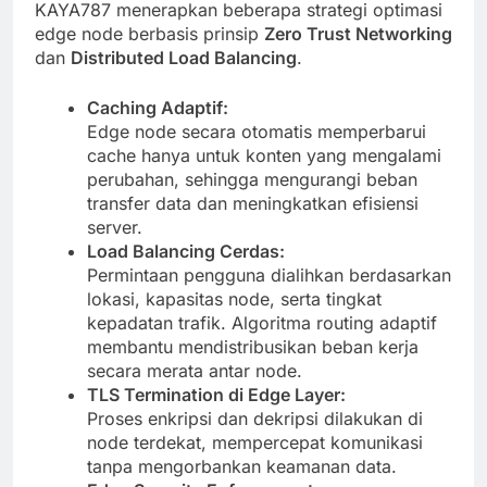
KAYA787 menerapkan beberapa strategi optimasi
edge node berbasis prinsip
Zero Trust Networking
dan
Distributed Load Balancing
.
Caching Adaptif:
Edge node secara otomatis memperbarui
cache hanya untuk konten yang mengalami
perubahan, sehingga mengurangi beban
transfer data dan meningkatkan efisiensi
server.
Load Balancing Cerdas:
Permintaan pengguna dialihkan berdasarkan
lokasi, kapasitas node, serta tingkat
kepadatan trafik. Algoritma routing adaptif
membantu mendistribusikan beban kerja
secara merata antar node.
TLS Termination di Edge Layer:
Proses enkripsi dan dekripsi dilakukan di
node terdekat, mempercepat komunikasi
tanpa mengorbankan keamanan data.