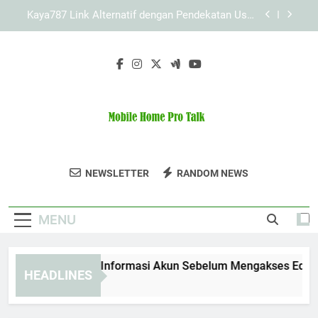
Skip
LAE138 Link Alternatif dan Dukungan Sistem yang
to
Lebih Responsif
content
Cara Mengatasi Kendala Akses Slot Lebah4D
dengan Langkah Sederhana
Cara Menyiapkan Informasi Akun Sebelum
Mengakses Edwinslot Alternatif dengan Aman
dan Teratur
Kaya787 Link Alternatif dengan Pendekatan User
Friendly untuk Akses yang Lebih Nyaman
LAE138 Link Alternatif dan Dukungan Sistem yang
Lebih Responsif
Mobile Home
Ikuti Diskusi Dan Temukan Tips Tentang
Cara Mengatasi Kendala Akses Slot Lebah4D
NEWSLETTER
RANDOM NEWS
Pro Talk
dengan Langkah Sederhana
Rumah Mobil Di Mobile Home Pro Talk.
MENU
ra Menyiapkan Informasi Akun Sebelum Mengakses Edwinslot
HEADLINES
Months Ago