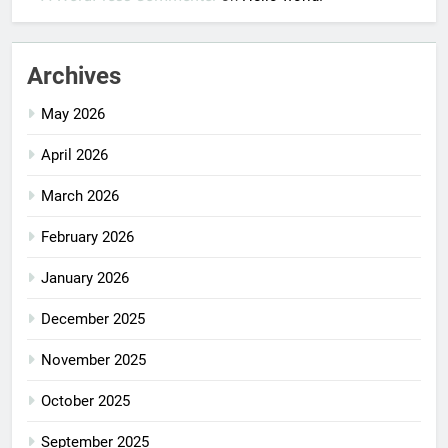
Archives
May 2026
April 2026
March 2026
February 2026
January 2026
December 2025
November 2025
October 2025
September 2025