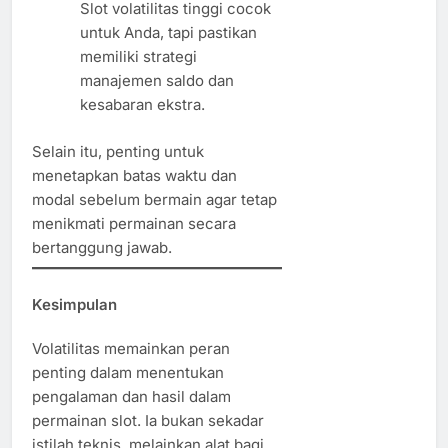
Slot volatilitas tinggi cocok
untuk Anda, tapi pastikan
memiliki strategi
manajemen saldo dan
kesabaran ekstra.
Selain itu, penting untuk
menetapkan batas waktu dan
modal sebelum bermain agar tetap
menikmati permainan secara
bertanggung jawab.
Kesimpulan
Volatilitas memainkan peran
penting dalam menentukan
pengalaman dan hasil dalam
permainan slot. Ia bukan sekadar
istilah teknis, melainkan alat bagi