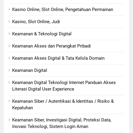
Kasino Online, Slot Online, Pengetahuan Permainan
Kasino, Slot Online, Judi
Keamanan & Teknologi Digital
Keamanan Akses dan Perangkat Pribadi
Keamanan Akses Digital & Tata Kelola Domain
Keamanan Digital
Keamanan Digital Teknologi Internet Panduan Akses
Literasi Digital User Experience
Keamanan Siber / Autentikasi & Identitas / Risiko &
Kepatuhan
Keamanan Siber, Investigasi Digital, Proteksi Data,
Inovasi Teknologi, Sistem Login Aman