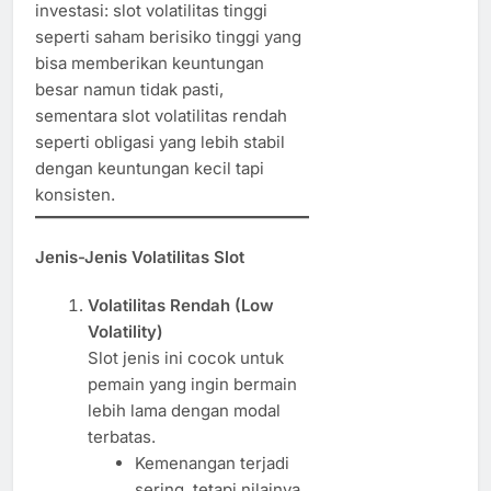
investasi: slot volatilitas tinggi
seperti saham berisiko tinggi yang
bisa memberikan keuntungan
besar namun tidak pasti,
sementara slot volatilitas rendah
seperti obligasi yang lebih stabil
dengan keuntungan kecil tapi
konsisten.
Jenis-Jenis Volatilitas Slot
Volatilitas Rendah (Low
Volatility)
Slot jenis ini cocok untuk
pemain yang ingin bermain
lebih lama dengan modal
terbatas.
Kemenangan terjadi
sering, tetapi nilainya