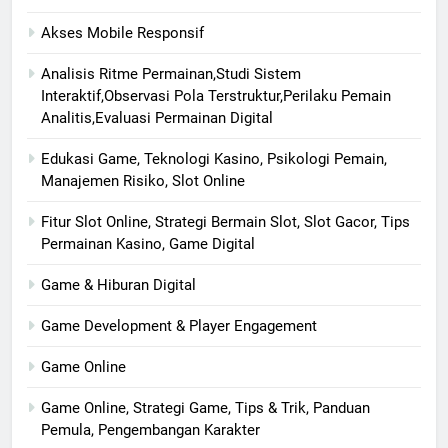
Akses Mobile Responsif
Analisis Ritme Permainan,Studi Sistem
Interaktif,Observasi Pola Terstruktur,Perilaku Pemain
Analitis,Evaluasi Permainan Digital
Edukasi Game, Teknologi Kasino, Psikologi Pemain,
Manajemen Risiko, Slot Online
Fitur Slot Online, Strategi Bermain Slot, Slot Gacor, Tips
Permainan Kasino, Game Digital
Game & Hiburan Digital
Game Development & Player Engagement
Game Online
Game Online, Strategi Game, Tips & Trik, Panduan
Pemula, Pengembangan Karakter