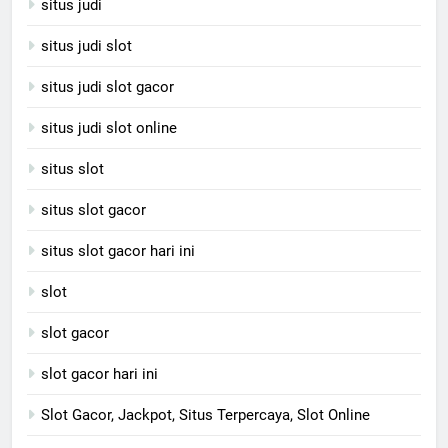
situs judi
situs judi slot
situs judi slot gacor
situs judi slot online
situs slot
situs slot gacor
situs slot gacor hari ini
slot
slot gacor
slot gacor hari ini
Slot Gacor, Jackpot, Situs Terpercaya, Slot Online