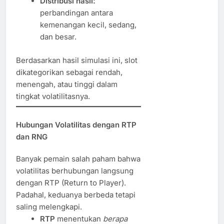
Distribusi hasil:
perbandingan antara
kemenangan kecil, sedang,
dan besar.
Berdasarkan hasil simulasi ini, slot
dikategorikan sebagai rendah,
menengah, atau tinggi dalam
tingkat volatilitasnya.
Hubungan Volatilitas dengan RTP
dan RNG
Banyak pemain salah paham bahwa
volatilitas berhubungan langsung
dengan RTP (Return to Player).
Padahal, keduanya berbeda tetapi
saling melengkapi.
RTP
menentukan
berapa