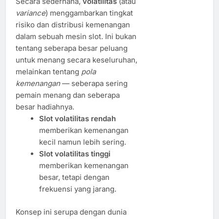
Secara sederhana,
volatilitas
(atau
variance
) menggambarkan tingkat
risiko dan distribusi kemenangan
dalam sebuah mesin slot. Ini bukan
tentang seberapa besar peluang
untuk menang secara keseluruhan,
melainkan tentang
pola
kemenangan
— seberapa sering
pemain menang dan seberapa
besar hadiahnya.
Slot volatilitas rendah
memberikan kemenangan
kecil namun lebih sering.
Slot volatilitas tinggi
memberikan kemenangan
besar, tetapi dengan
frekuensi yang jarang.
Konsep ini serupa dengan dunia