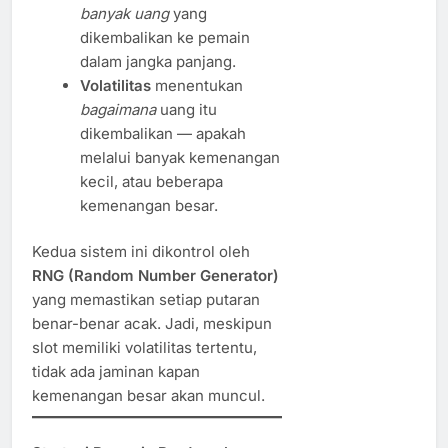
banyak uang
yang
dikembalikan ke pemain
dalam jangka panjang.
Volatilitas
menentukan
bagaimana
uang itu
dikembalikan — apakah
melalui banyak kemenangan
kecil, atau beberapa
kemenangan besar.
Kedua sistem ini dikontrol oleh
RNG (Random Number Generator)
yang memastikan setiap putaran
benar-benar acak. Jadi, meskipun
slot memiliki volatilitas tertentu,
tidak ada jaminan kapan
kemenangan besar akan muncul.