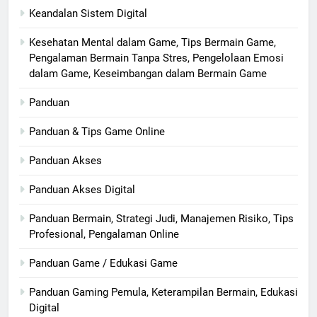
Keandalan Sistem Digital
Kesehatan Mental dalam Game, Tips Bermain Game,
Pengalaman Bermain Tanpa Stres, Pengelolaan Emosi
dalam Game, Keseimbangan dalam Bermain Game
Panduan
Panduan & Tips Game Online
Panduan Akses
Panduan Akses Digital
Panduan Bermain, Strategi Judi, Manajemen Risiko, Tips
Profesional, Pengalaman Online
Panduan Game / Edukasi Game
Panduan Gaming Pemula, Keterampilan Bermain, Edukasi
Digital