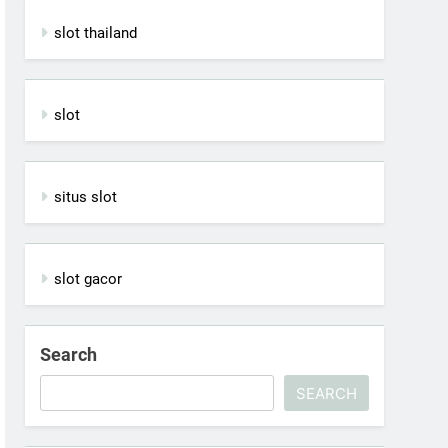
slot thailand
slot
situs slot
slot gacor
Search
SEARCH