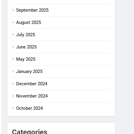
September 2025
August 2025
July 2025
June 2025
May 2025
January 2025
December 2024
November 2024
October 2024
Categories