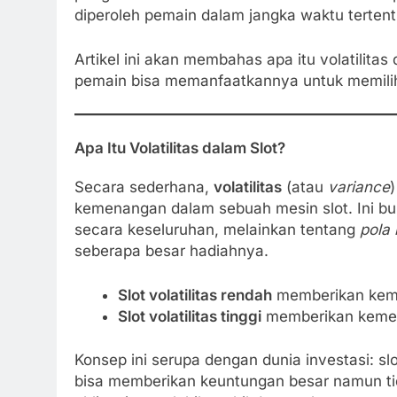
diperoleh pemain dalam jangka waktu tertent
Artikel ini akan membahas apa itu volatilitas
pemain bisa memanfaatkannya untuk memilih 
Apa Itu Volatilitas dalam Slot?
Secara sederhana,
volatilitas
(atau
variance
kemenangan dalam sebuah mesin slot. Ini b
secara keseluruhan, melainkan tentang
pola
seberapa besar hadiahnya.
Slot volatilitas rendah
memberikan keme
Slot volatilitas tinggi
memberikan kemena
Konsep ini serupa dengan dunia investasi: slot
bisa memberikan keuntungan besar namun tidak