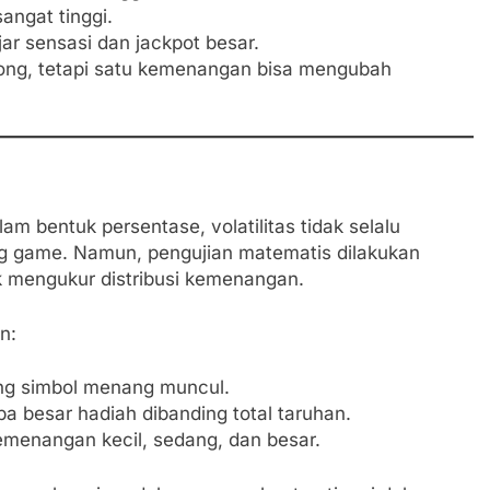
angat tinggi.
r sensasi dan jackpot besar.
ong, tetapi satu kemenangan bisa mengubah
lam bentuk persentase, volatilitas tidak selalu
ng game. Namun, pengujian matematis dilakukan
k mengukur distribusi kemenangan.
n:
ng simbol menang muncul.
a besar hadiah dibanding total taruhan.
menangan kecil, sedang, dan besar.