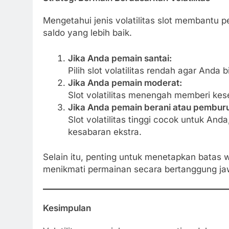
Mengetahui jenis volatilitas slot membantu
saldo yang lebih baik.
Jika Anda pemain santai:
Pilih slot volatilitas rendah agar Anda 
Jika Anda pemain moderat:
Slot volatilitas menengah memberi ke
Jika Anda pemain berani atau pemburu
Slot volatilitas tinggi cocok untuk And
kesabaran ekstra.
Selain itu, penting untuk menetapkan batas
menikmati permainan secara bertanggung ja
Kesimpulan