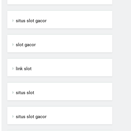
situs slot gacor
slot gacor
link slot
situs slot
situs slot gacor