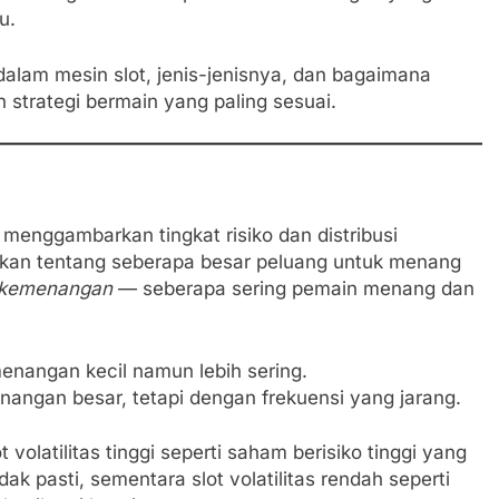
u.
 dalam mesin slot, jenis-jenisnya, dan bagaimana
strategi bermain yang paling sesuai.
) menggambarkan tingkat risiko dan distribusi
ukan tentang seberapa besar peluang untuk menang
 kemenangan
— seberapa sering pemain menang dan
nangan kecil namun lebih sering.
ngan besar, tetapi dengan frekuensi yang jarang.
 volatilitas tinggi seperti saham berisiko tinggi yang
 pasti, sementara slot volatilitas rendah seperti