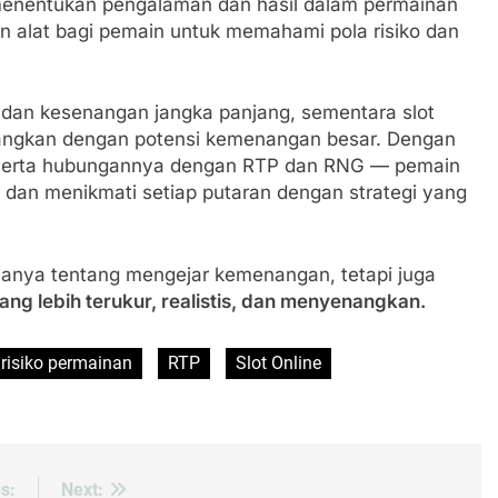
 menentukan pengalaman dan hasil dalam permainan
nkan alat bagi pemain untuk memahami pola risiko dan
as dan kesenangan jangka panjang, sementara slot
egangkan dengan potensi kemenangan besar. Dengan
 serta hubungannya dengan RTP dan RNG — pemain
dan menikmati setiap putaran dengan strategi yang
hanya tentang mengejar kemenangan, tetapi juga
ng lebih terukur, realistis, dan menyenangkan.
risiko permainan
RTP
Slot Online
s:
Next: