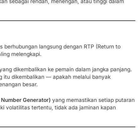
orikan sebagai rendah, menengah, atau tinggi dalam
as berhubungan langsung dengan RTP (Return to
aling melengkapi.
yang dikembalikan ke pemain dalam jangka panjang.
 itu dikembalikan — apakah melalui banyak
enangan besar.
Number Generator)
yang memastikan setiap putaran
i volatilitas tertentu, tidak ada jaminan kapan