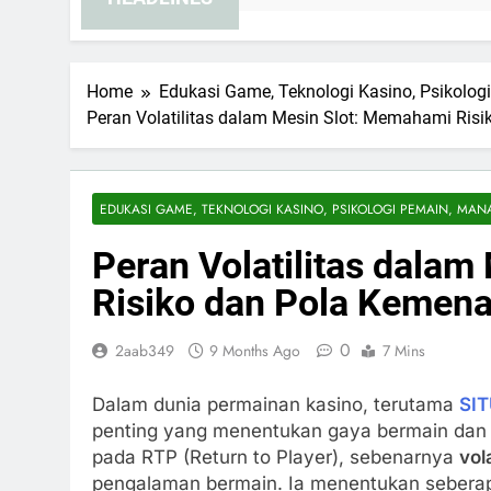
Home
Edukasi Game, Teknologi Kasino, Psikologi
Peran Volatilitas dalam Mesin Slot: Memahami Ris
EDUKASI GAME, TEKNOLOGI KASINO, PSIKOLOGI PEMAIN, MANA
Peran Volatilitas dala
Risiko dan Pola Kemen
0
2aab349
9 Months Ago
7 Mins
Dalam dunia permainan kasino, terutama
SI
penting yang menentukan gaya bermain dan
pada RTP (Return to Player), sebenarnya
vola
pengalaman bermain. Ia menentukan seberap