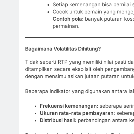
Setiap kemenangan bisa bernilai s
Cocok untuk pemain yang mengeja
Contoh pola:
banyak putaran kos
permainan.
Bagaimana Volatilitas Dihitung?
Tidak seperti RTP yang memiliki nilai pasti da
ditampilkan secara eksplisit oleh pengemba
dengan mensimulasikan jutaan putaran untu
Beberapa indikator yang digunakan antara lai
Frekuensi kemenangan:
seberapa seri
Ukuran rata-rata pembayaran:
seberap
Distribusi hasil:
perbandingan antara ke