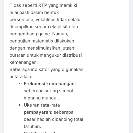
Tidak seperti RTP yang memiliki
nilai pasti dalam bentuk
persentase, volatilitas tidak selalu
ditampilkan secara eksplisit oleh
pengembang game. Namun,
pengujian matematis dilakukan
dengan mensimulasikan jutaan
putaran untuk mengukur distribusi
kemenangan.
Beberapa indikator yang digunakan
antara lain:
Frekuensi kemenangan:
seberapa sering simbol
menang muncul.
Ukuran rata-rata
pembayaran:
seberapa
besar hadiah dibanding total
taruhan.