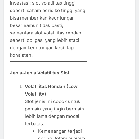
investasi: slot volatilitas tinggi
seperti saham berisiko tinggi yang
bisa memberikan keuntungan
besar namun tidak pasti,
sementara slot volatilitas rendah
seperti obligasi yang lebih stabil
dengan keuntungan kecil tapi
konsisten.
Jenis-Jenis Volatilitas Slot
Volatilitas Rendah (Low
Volatility)
Slot jenis ini cocok untuk
pemain yang ingin bermain
lebih lama dengan modal
terbatas.
Kemenangan terjadi
sering, tetapi nilainya