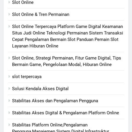
Slot Online
Slot Online & Tren Permainan
Slot Online Terpercaya Platform Game Digital Keamanan
Situs Judi Online Teknologi Permainan Sistem Transaksi
Cepat Pengalaman Bermain Slot Panduan Pemain Slot
Layanan Hiburan Online
Slot Online, Strategi Permainan, Fitur Game Digital, Tips
Bermain Game, Pengelolaan Modal, Hiburan Online
slot terpercaya
Solusi Kendala Akses Digital
Stabilitas Akses dan Pengalaman Pengguna
Stabilitas Akses Digital & Pengalaman Platform Online
Stabilitas Platform Online,Pengalaman
Pengguna,Manajemen Sistem Digital,Infrastruktur