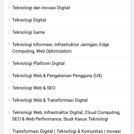
Teknologi dan Inovasi Digital
Teknologi Digital
Teknologi Game
Teknologi Informasi, Infrastruktur Jaringan, Edge
Computing, Web Optimization
Teknologi Platform Digital
Teknologi Web & Pengalaman Pengguna (UX)
Teknologi Web & SEO
Teknologi Web & Transformasi Digital
Teknologi Web, Infrastruktur Digital, Cloud Computing,
SEO & Web Performance, Studi Kasus Teknologi
Transformasi Digital | Teknologi & Komunitas | Inovasi