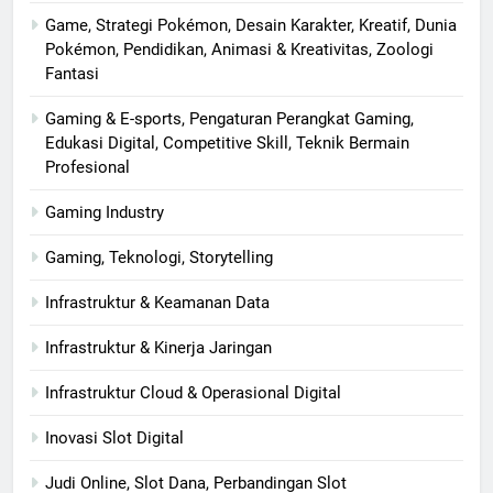
Game, Strategi Pokémon, Desain Karakter, Kreatif, Dunia
Pokémon, Pendidikan, Animasi & Kreativitas, Zoologi
Fantasi
Gaming & E-sports, Pengaturan Perangkat Gaming,
Edukasi Digital, Competitive Skill, Teknik Bermain
Profesional
Gaming Industry
Gaming, Teknologi, Storytelling
Infrastruktur & Keamanan Data
Infrastruktur & Kinerja Jaringan
Infrastruktur Cloud & Operasional Digital
Inovasi Slot Digital
Judi Online, Slot Dana, Perbandingan Slot