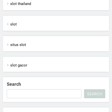
slot thailand
slot
situs slot
slot gacor
Search
SEARCH