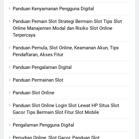
Panduan Kenyamanan Pengguna Digital
Panduan Pemain Slot Strategi Bermain Slot Tips Slot
Online Manajemen Modal dan Risiko Slot Online
Terpercaya
Panduan Pemula, Slot Online, Keamanan Akun, Tips
Pendaftaran, Akses Fitur
Panduan Pengalaman Digital
Panduan Permainan Slot
Panduan Slot Online
Panduan Slot Online Login Slot Lewat HP Situs Slot
Gacor Tips Bermain Slot Fitur Slot Mobile
Pengalaman Pengguna Digital
Perjudian Online, Slot Gacor, Panduan Slot