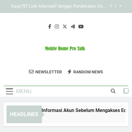
Skip
LAE138 Link Alternatif dan Dukungan Sistem yang
to
Lebih Responsif
content
Cara Mengatasi Kendala Akses Slot Lebah4D
dengan Langkah Sederhana
Cara Menyiapkan Informasi Akun Sebelum
Mengakses Edwinslot Alternatif dengan Aman
dan Teratur
Kaya787 Link Alternatif dengan Pendekatan User
Friendly untuk Akses yang Lebih Nyaman
LAE138 Link Alternatif dan Dukungan Sistem yang
Lebih Responsif
Mobile Home
Ikuti Diskusi Dan Temukan Tips Tentang
Cara Mengatasi Kendala Akses Slot Lebah4D
NEWSLETTER
RANDOM NEWS
Pro Talk
dengan Langkah Sederhana
Rumah Mobil Di Mobile Home Pro Talk.
MENU
ra Menyiapkan Informasi Akun Sebelum Mengakses Edwinslot
HEADLINES
Months Ago