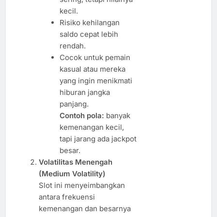
kecil.
Risiko kehilangan
saldo cepat lebih
rendah.
Cocok untuk pemain
kasual atau mereka
yang ingin menikmati
hiburan jangka
panjang.
Contoh pola:
banyak
kemenangan kecil,
tapi jarang ada jackpot
besar.
Volatilitas Menengah
(Medium Volatility)
Slot ini menyeimbangkan
antara frekuensi
kemenangan dan besarnya