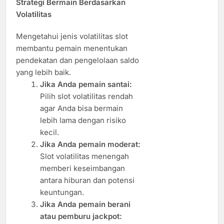
Strategi Bermain Berdasarkan
Volatilitas
Mengetahui jenis volatilitas slot
membantu pemain menentukan
pendekatan dan pengelolaan saldo
yang lebih baik.
Jika Anda pemain santai:
Pilih slot volatilitas rendah
agar Anda bisa bermain
lebih lama dengan risiko
kecil.
Jika Anda pemain moderat:
Slot volatilitas menengah
memberi keseimbangan
antara hiburan dan potensi
keuntungan.
Jika Anda pemain berani
atau pemburu jackpot: