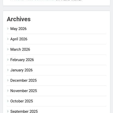
Archives
May 2026
April 2026
March 2026
February 2026
January 2026
December 2025
November 2025
October 2025
September 2025