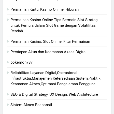
Permainan Kartu, Kasino Online, Hiburan
Permainan Kasino Online Tips Bermain Slot Strategi
untuk Pemula dalam Slot Game dengan Volatilitas
Rendah
Permainan Kasino, Slot Online, Fitur Permainan
Persiapan Akun dan Keamanan Akses Digital
pokemon787
Reliabilitas Layanan Digital,Operasional
Infrastruktur,Manajemen Ketersediaan Sistem,Praktik
Keamanan Akses,Optimasi Pengalaman Pengguna
SEO & Digital Strategy, UX Design, Web Architecture
Sistem Akses Responsif