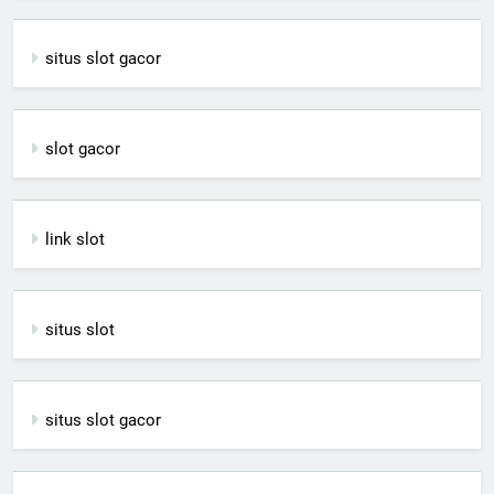
situs slot gacor
slot gacor
link slot
situs slot
situs slot gacor