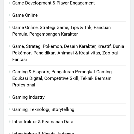
Game Development & Player Engagement
Game Online
Game Online, Strategi Game, Tips & Trik, Panduan
Pemula, Pengembangan Karakter
Game, Strategi Pokémon, Desain Karakter, Kreatif, Dunia
Pokémon, Pendidikan, Animasi & Kreativitas, Zoologi
Fantasi
Gaming & E-sports, Pengaturan Perangkat Gaming,
Edukasi Digital, Competitive Skill, Teknik Bermain
Profesional
Gaming Industry
Gaming, Teknologi, Storytelling
Infrastruktur & Keamanan Data