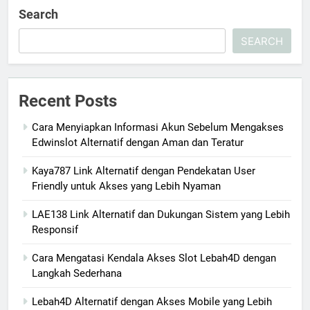
Search
SEARCH
Recent Posts
Cara Menyiapkan Informasi Akun Sebelum Mengakses
Edwinslot Alternatif dengan Aman dan Teratur
Kaya787 Link Alternatif dengan Pendekatan User
Friendly untuk Akses yang Lebih Nyaman
LAE138 Link Alternatif dan Dukungan Sistem yang Lebih
Responsif
Cara Mengatasi Kendala Akses Slot Lebah4D dengan
Langkah Sederhana
Lebah4D Alternatif dengan Akses Mobile yang Lebih