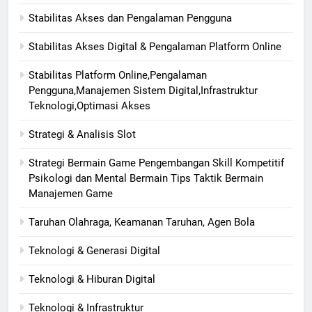
Stabilitas Akses dan Pengalaman Pengguna
Stabilitas Akses Digital & Pengalaman Platform Online
Stabilitas Platform Online,Pengalaman
Pengguna,Manajemen Sistem Digital,Infrastruktur
Teknologi,Optimasi Akses
Strategi & Analisis Slot
Strategi Bermain Game Pengembangan Skill Kompetitif
Psikologi dan Mental Bermain Tips Taktik Bermain
Manajemen Game
Taruhan Olahraga, Keamanan Taruhan, Agen Bola
Teknologi & Generasi Digital
Teknologi & Hiburan Digital
Teknologi & Infrastruktur