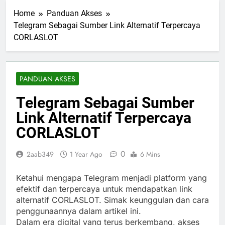
Home
Panduan Akses
Telegram Sebagai Sumber Link Alternatif Terpercaya
CORLASLOT
PANDUAN AKSES
Telegram Sebagai Sumber
Link Alternatif Terpercaya
CORLASLOT
0
2aab349
1 Year Ago
6 Mins
Ketahui mengapa Telegram menjadi platform yang
efektif dan terpercaya untuk mendapatkan link
alternatif CORLASLOT. Simak keunggulan dan cara
penggunaannya dalam artikel ini.
Dalam era digital yang terus berkembang, akses