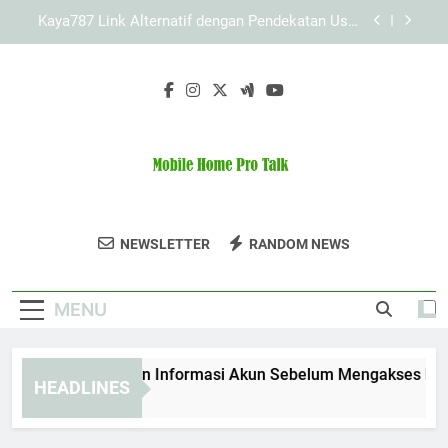
Kaya787 Link Alternatif dengan Pendekatan User
Skip
Friendly untuk Akses yang Lebih Nyaman
to
LAE138 Link Alternatif dan Dukungan Sistem yang
content
Lebih Responsif
Cara Mengatasi Kendala Akses Slot Lebah4D
dengan Langkah Sederhana
Cara Menyiapkan Informasi Akun Sebelum
Mengakses Edwinslot Alternatif dengan Aman
dan Teratur
Kaya787 Link Alternatif dengan Pendekatan User
Friendly untuk Akses yang Lebih Nyaman
Mobile Home
LAE138 Link Alternatif dan Dukungan Sistem yang
Ikuti Diskusi Dan Temukan Tips Tentang
Lebih Responsif
NEWSLETTER
RANDOM NEWS
Pro Talk
Rumah Mobil Di Mobile Home Pro Talk.
Cara Mengatasi Kendala Akses Slot Lebah4D
dengan Langkah Sederhana
MENU
Cara Menyiapkan Informasi Akun Sebelum Mengakses Edwinsl
HEADLINES
3 Months Ago