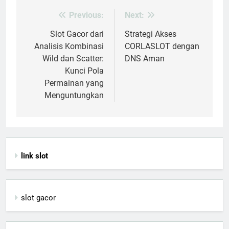
Previous:
Next:
Post
navigation
Slot Gacor dari
Strategi Akses
Analisis Kombinasi
CORLASLOT dengan
Wild dan Scatter:
DNS Aman
Kunci Pola
Permainan yang
Menguntungkan
link slot
slot gacor