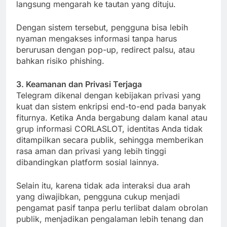
langsung mengarah ke tautan yang dituju.
Dengan sistem tersebut, pengguna bisa lebih
nyaman mengakses informasi tanpa harus
berurusan dengan pop-up, redirect palsu, atau
bahkan risiko phishing.
3. Keamanan dan Privasi Terjaga
Telegram dikenal dengan kebijakan privasi yang
kuat dan sistem enkripsi end-to-end pada banyak
fiturnya. Ketika Anda bergabung dalam kanal atau
grup informasi CORLASLOT, identitas Anda tidak
ditampilkan secara publik, sehingga memberikan
rasa aman dan privasi yang lebih tinggi
dibandingkan platform sosial lainnya.
Selain itu, karena tidak ada interaksi dua arah
yang diwajibkan, pengguna cukup menjadi
pengamat pasif tanpa perlu terlibat dalam obrolan
publik, menjadikan pengalaman lebih tenang dan