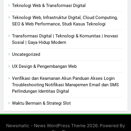
Teknologi Web & Transformasi Digital
Teknologi Web, Infrastruktur Digital, Cloud Computing,
SEO & Web Performance, Studi Kasus Teknologi
Transformasi Digital | Teknologi & Komunitas | Inovasi
Sosial | Gaya Hidup Modern
Uncategorized
UX Design & Pengembangan Web
Verifikasi dan Keamanan Akun Panduan Akses Login
Troubleshooting Notifikasi Manajemen Email dan SMS
Perlindungan Identitas Digital
Waktu Bermain & Strategi Slot
Newsmatic - News WordPress Theme 2026. Powered By