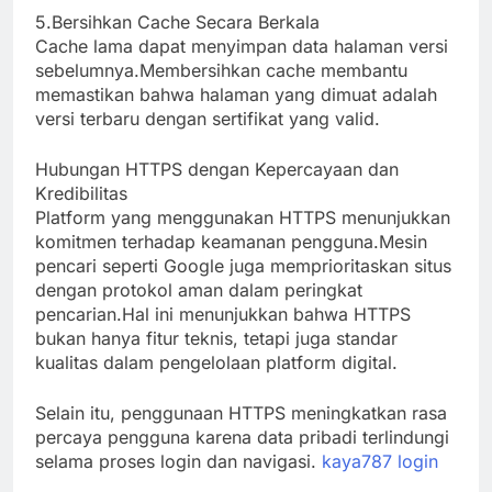
5.Bersihkan Cache Secara Berkala
Cache lama dapat menyimpan data halaman versi
sebelumnya.Membersihkan cache membantu
memastikan bahwa halaman yang dimuat adalah
versi terbaru dengan sertifikat yang valid.
Hubungan HTTPS dengan Kepercayaan dan
Kredibilitas
Platform yang menggunakan HTTPS menunjukkan
komitmen terhadap keamanan pengguna.Mesin
pencari seperti Google juga memprioritaskan situs
dengan protokol aman dalam peringkat
pencarian.Hal ini menunjukkan bahwa HTTPS
bukan hanya fitur teknis, tetapi juga standar
kualitas dalam pengelolaan platform digital.
Selain itu, penggunaan HTTPS meningkatkan rasa
percaya pengguna karena data pribadi terlindungi
selama proses login dan navigasi.
kaya787 login