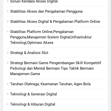
Solusi Kendala Akses Digital
Stabilitas Akses dan Pengalaman Pengguna
Stabilitas Akses Digital & Pengalaman Platform Online
Stabilitas Platform Online,Pengalaman
Pengguna,Manajemen Sistem Digital,Infrastruktur
Teknologi,Optimasi Akses
Strategi & Analisis Slot
Strategi Bermain Game Pengembangan Skill Kompetitif
Psikologi dan Mental Bermain Tips Taktik Bermain
Manajemen Game
Taruhan Olahraga, Keamanan Taruhan, Agen Bola
Teknologi & Generasi Digital
Teknologi & Hiburan Digital