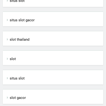
situs slot
situs slot gacor
slot thailand
slot
situs slot
slot gacor