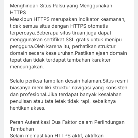
Menghindari Situs Palsu yang Menggunakan
HTTPS
Meskipun HTTPS merupakan indikator keamanan,
tidak semua situs dengan HTTPS otomatis
terpercaya.Beberapa situs tiruan juga dapat
menggunakan sertifikat SSL gratis untuk menipu
pengguna.Oleh karena itu, perhatikan struktur
domain secara keseluruhan.Pastikan ejaan domain
tepat dan tidak terdapat tambahan karakter
mencurigakan.
Selalu periksa tampilan desain halaman.Situs resmi
biasanya memiliki struktur navigasi yang konsisten
dan profesional.Jika terdapat banyak kesalahan
penulisan atau tata letak tidak rapi, sebaiknya
hentikan akses.
Peran Autentikasi Dua Faktor dalam Perlindungan
Tambahan
Selain memastikan HTTPS aktif, aktifkan