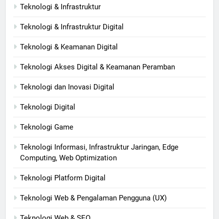
Teknologi & Infrastruktur
Teknologi & Infrastruktur Digital
Teknologi & Keamanan Digital
Teknologi Akses Digital & Keamanan Peramban
Teknologi dan Inovasi Digital
Teknologi Digital
Teknologi Game
Teknologi Informasi, Infrastruktur Jaringan, Edge
Computing, Web Optimization
Teknologi Platform Digital
Teknologi Web & Pengalaman Pengguna (UX)
Teknologi Web & SEO