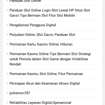
Panduan Slot Online
Panduan Slot Online Login Slot Lewat HP Situs Slot
Gacor Tips Bermain Slot Fitur Slot Mobile
Pengalaman Pengguna Digital
Perjudian Online, Slot Gacor, Panduan Slot
Permainan Kartu, Kasino Online, Hiburan
Permainan Kasino Online Tips Bermain Slot Strategi
untuk Pemula dalam Slot Game dengan Volatilitas
Rendah
Permainan Kasino, Slot Online, Fitur Permainan
Persiapan Akun dan Keamanan Akses Digital
pokemon787
Reliabilitas Layanan Digital,Operasional