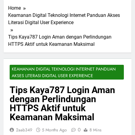
Home
Keamanan Digital Teknologi Internet Panduan Akses
Literasi Digital User Experience
Tips Kaya787 Login Aman dengan Perlindungan
HTTPS Aktif untuk Keamanan Maksimal
KEAMANAN DIGITAL TEKNOLOGI INTERNET PANDUAN
AKSES LITERASI DIGITAL USER EXPERIENCE
Tips Kaya787 Login Aman
dengan Perlindungan
HTTPS Aktif untuk
Keamanan Maksimal
0
2aab349
5 Months Ago
8 Mins