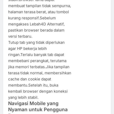
membuat tampilan tidak sempurna,
halaman terasa berat, atau tombol
kurang responsif.Sebelum
mengakses Lebah4D Alternatif,
pastikan browser berada dalam
versi terbaru.
Tutup tab yang tidak diperlukan
agar HP bekerja lebih
ringan.Terlalu banyak tab dapat
membebani perangkat, terutama
jika memori terbatas.Jika tampilan
terasa tidak normal, membersihkan
cache dan cookie dapat
membantu.Setelah itu, buka
kembali browser dengan koneksi
yang lebih stabil.
Navigasi Mobile yang
Nyaman untuk Pengguna