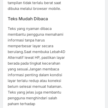
tampilan tidak terlalu berat saat
dibuka melalui browser mobile.
Teks Mudah Dibaca
Teks yang nyaman dibaca
membantu pengguna memahami
informasi tanpa harus
memperbesar layar secara
berulang.Saat membuka Lebah4D
Alternatif lewat HP, pastikan layar
berada pada tingkat kecerahan
yang sesuai.Jangan membaca
informasi penting dalam kondisi
layar terlalu redup atau koneksi
belum selesai memuat halaman.
Teks yang jelas juga membantu
pengguna menghindari salah
paham terhadap