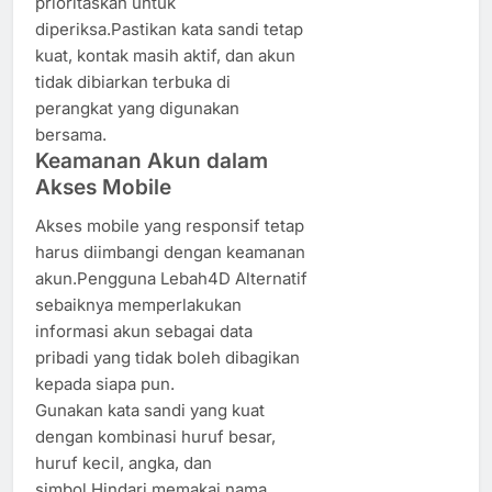
prioritaskan untuk
diperiksa.Pastikan kata sandi tetap
kuat, kontak masih aktif, dan akun
tidak dibiarkan terbuka di
perangkat yang digunakan
bersama.
Keamanan Akun dalam
Akses Mobile
Akses mobile yang responsif tetap
harus diimbangi dengan keamanan
akun.Pengguna Lebah4D Alternatif
sebaiknya memperlakukan
informasi akun sebagai data
pribadi yang tidak boleh dibagikan
kepada siapa pun.
Gunakan kata sandi yang kuat
dengan kombinasi huruf besar,
huruf kecil, angka, dan
simbol.Hindari memakai nama