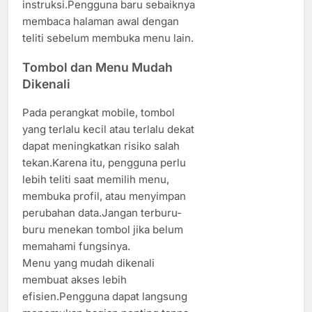
instruksi.Pengguna baru sebaiknya
membaca halaman awal dengan
teliti sebelum membuka menu lain.
Tombol dan Menu Mudah
Dikenali
Pada perangkat mobile, tombol
yang terlalu kecil atau terlalu dekat
dapat meningkatkan risiko salah
tekan.Karena itu, pengguna perlu
lebih teliti saat memilih menu,
membuka profil, atau menyimpan
perubahan data.Jangan terburu-
buru menekan tombol jika belum
memahami fungsinya.
Menu yang mudah dikenali
membuat akses lebih
efisien.Pengguna dapat langsung