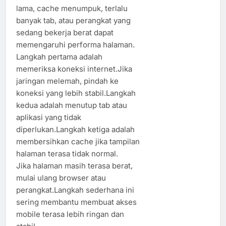
lama, cache menumpuk, terlalu
banyak tab, atau perangkat yang
sedang bekerja berat dapat
memengaruhi performa halaman.
Langkah pertama adalah
memeriksa koneksi internet.Jika
jaringan melemah, pindah ke
koneksi yang lebih stabil.Langkah
kedua adalah menutup tab atau
aplikasi yang tidak
diperlukan.Langkah ketiga adalah
membersihkan cache jika tampilan
halaman terasa tidak normal.
Jika halaman masih terasa berat,
mulai ulang browser atau
perangkat.Langkah sederhana ini
sering membantu membuat akses
mobile terasa lebih ringan dan