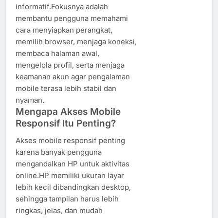
informatif.Fokusnya adalah
membantu pengguna memahami
cara menyiapkan perangkat,
memilih browser, menjaga koneksi,
membaca halaman awal,
mengelola profil, serta menjaga
keamanan akun agar pengalaman
mobile terasa lebih stabil dan
nyaman.
Mengapa Akses Mobile
Responsif Itu Penting?
Akses mobile responsif penting
karena banyak pengguna
mengandalkan HP untuk aktivitas
online.HP memiliki ukuran layar
lebih kecil dibandingkan desktop,
sehingga tampilan harus lebih
ringkas, jelas, dan mudah