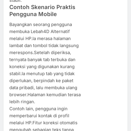
stabil.
Contoh Skenario Praktis
Pengguna Mobile
Bayangkan seorang pengguna
membuka Lebah4D Alternatif
melalui HP.Ia merasa halaman
lambat dan tombol tidak langsung
merespons.Setelah diperiksa,
ternyata banyak tab terbuka dan
koneksi yang digunakan kurang
stabil.Ia menutup tab yang tidak
diperlukan, berpindah ke paket
data pribadi, lalu membuka ulang
browser.Halaman kemudian terasa
lebih ringan.
Contoh lain, pengguna ingin
memperbarui kontak di profil
melalui HP.Fitur koreksi otomatis
mengubah sebagian teks tanpa