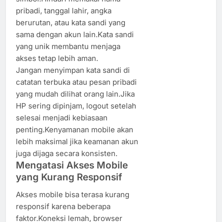
pribadi, tanggal lahir, angka
berurutan, atau kata sandi yang
sama dengan akun lain.Kata sandi
yang unik membantu menjaga
akses tetap lebih aman.
Jangan menyimpan kata sandi di
catatan terbuka atau pesan pribadi
yang mudah dilihat orang lain.Jika
HP sering dipinjam, logout setelah
selesai menjadi kebiasaan
penting.Kenyamanan mobile akan
lebih maksimal jika keamanan akun
juga dijaga secara konsisten.
Mengatasi Akses Mobile
yang Kurang Responsif
Akses mobile bisa terasa kurang
responsif karena beberapa
faktor.Koneksi lemah, browser