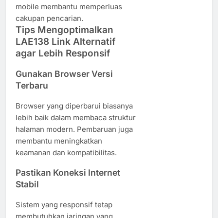
mobile membantu memperluas
cakupan pencarian.
Tips Mengoptimalkan
LAE138 Link Alternatif
agar Lebih Responsif
Gunakan Browser Versi
Terbaru
Browser yang diperbarui biasanya
lebih baik dalam membaca struktur
halaman modern. Pembaruan juga
membantu meningkatkan
keamanan dan kompatibilitas.
Pastikan Koneksi Internet
Stabil
Sistem yang responsif tetap
membutuhkan jaringan yang