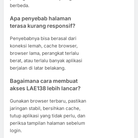
berbeda.
Apa penyebab halaman
terasa kurang responsif?
Penyebabnya bisa berasal dari
koneksi lemah, cache browser,
browser lama, perangkat terlalu
berat, atau terlalu banyak aplikasi
berjalan di latar belakang.
Bagaimana cara membuat
akses LAE138 lebih lancar?
Gunakan browser terbaru, pastikan
jaringan stabil, bersihkan cache,
tutup aplikasi yang tidak perlu, dan
periksa tampilan halaman sebelum
login.