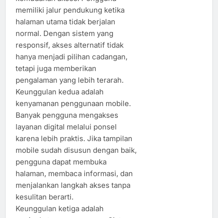
memiliki jalur pendukung ketika
halaman utama tidak berjalan
normal. Dengan sistem yang
responsif, akses alternatif tidak
hanya menjadi pilihan cadangan,
tetapi juga memberikan
pengalaman yang lebih terarah.
Keunggulan kedua adalah
kenyamanan penggunaan mobile.
Banyak pengguna mengakses
layanan digital melalui ponsel
karena lebih praktis. Jika tampilan
mobile sudah disusun dengan baik,
pengguna dapat membuka
halaman, membaca informasi, dan
menjalankan langkah akses tanpa
kesulitan berarti.
Keunggulan ketiga adalah