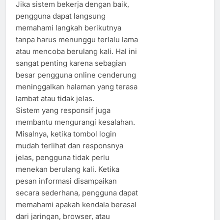
Jika sistem bekerja dengan baik,
pengguna dapat langsung
memahami langkah berikutnya
tanpa harus menunggu terlalu lama
atau mencoba berulang kali. Hal ini
sangat penting karena sebagian
besar pengguna online cenderung
meninggalkan halaman yang terasa
lambat atau tidak jelas.
Sistem yang responsif juga
membantu mengurangi kesalahan.
Misalnya, ketika tombol login
mudah terlihat dan responsnya
jelas, pengguna tidak perlu
menekan berulang kali. Ketika
pesan informasi disampaikan
secara sederhana, pengguna dapat
memahami apakah kendala berasal
dari jaringan, browser, atau