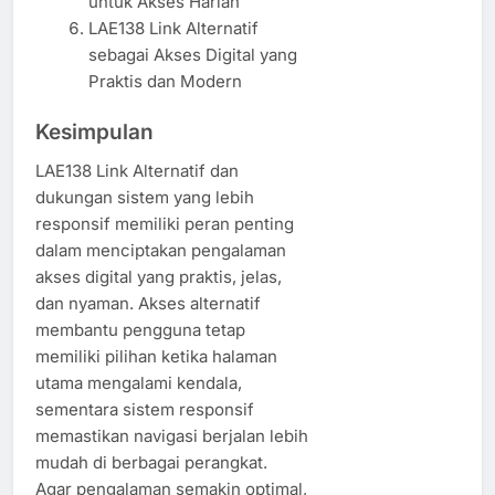
untuk Akses Harian
LAE138 Link Alternatif
sebagai Akses Digital yang
Praktis dan Modern
Kesimpulan
LAE138 Link Alternatif dan
dukungan sistem yang lebih
responsif memiliki peran penting
dalam menciptakan pengalaman
akses digital yang praktis, jelas,
dan nyaman. Akses alternatif
membantu pengguna tetap
memiliki pilihan ketika halaman
utama mengalami kendala,
sementara sistem responsif
memastikan navigasi berjalan lebih
mudah di berbagai perangkat.
Agar pengalaman semakin optimal,