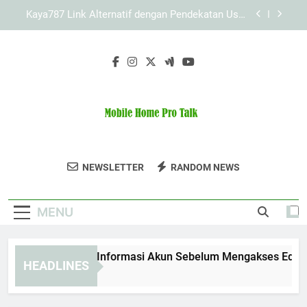
Skip
LAE138 Link Alternatif dan Dukungan Sistem yang
to
Lebih Responsif
content
Cara Mengatasi Kendala Akses Slot Lebah4D
dengan Langkah Sederhana
Cara Menyiapkan Informasi Akun Sebelum
Mengakses Edwinslot Alternatif dengan Aman
dan Teratur
Kaya787 Link Alternatif dengan Pendekatan User
Friendly untuk Akses yang Lebih Nyaman
LAE138 Link Alternatif dan Dukungan Sistem yang
Lebih Responsif
Mobile Home
Ikuti Diskusi Dan Temukan Tips Tentang
Cara Mengatasi Kendala Akses Slot Lebah4D
NEWSLETTER
RANDOM NEWS
Pro Talk
dengan Langkah Sederhana
Rumah Mobil Di Mobile Home Pro Talk.
MENU
ra Menyiapkan Informasi Akun Sebelum Mengakses Edwinslot 
HEADLINES
onths Ago