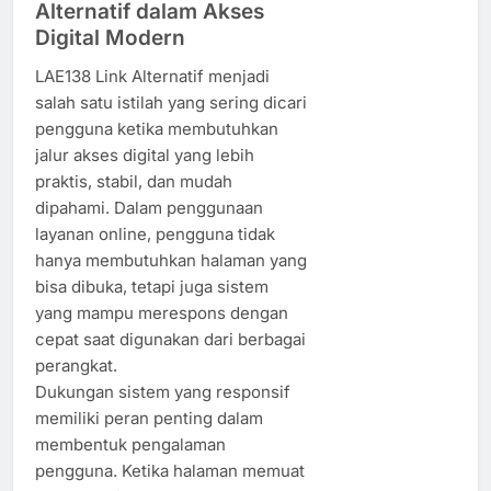
Alternatif dalam Akses
Digital Modern
LAE138 Link Alternatif menjadi
salah satu istilah yang sering dicari
pengguna ketika membutuhkan
jalur akses digital yang lebih
praktis, stabil, dan mudah
dipahami. Dalam penggunaan
layanan online, pengguna tidak
hanya membutuhkan halaman yang
bisa dibuka, tetapi juga sistem
yang mampu merespons dengan
cepat saat digunakan dari berbagai
perangkat.
Dukungan sistem yang responsif
memiliki peran penting dalam
membentuk pengalaman
pengguna. Ketika halaman memuat