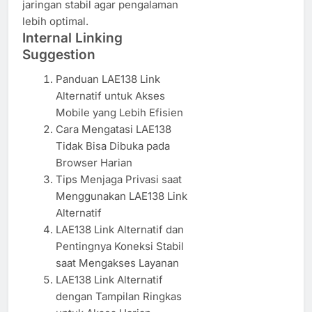
jaringan stabil agar pengalaman
lebih optimal.
Internal Linking
Suggestion
Panduan LAE138 Link
Alternatif untuk Akses
Mobile yang Lebih Efisien
Cara Mengatasi LAE138
Tidak Bisa Dibuka pada
Browser Harian
Tips Menjaga Privasi saat
Menggunakan LAE138 Link
Alternatif
LAE138 Link Alternatif dan
Pentingnya Koneksi Stabil
saat Mengakses Layanan
LAE138 Link Alternatif
dengan Tampilan Ringkas