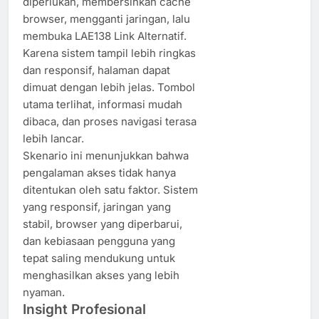
diperlukan, membersihkan cache
browser, mengganti jaringan, lalu
membuka LAE138 Link Alternatif.
Karena sistem tampil lebih ringkas
dan responsif, halaman dapat
dimuat dengan lebih jelas. Tombol
utama terlihat, informasi mudah
dibaca, dan proses navigasi terasa
lebih lancar.
Skenario ini menunjukkan bahwa
pengalaman akses tidak hanya
ditentukan oleh satu faktor. Sistem
yang responsif, jaringan yang
stabil, browser yang diperbarui,
dan kebiasaan pengguna yang
tepat saling mendukung untuk
menghasilkan akses yang lebih
nyaman.
Insight Profesional