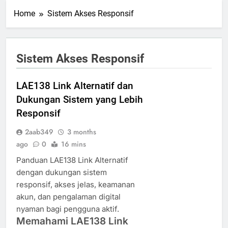
Home
Sistem Akses Responsif
Sistem Akses Responsif
LAE138 Link Alternatif dan
Dukungan Sistem yang Lebih
Responsif
2aab349
3 months
ago
0
16 mins
Panduan LAE138 Link Alternatif
dengan dukungan sistem
responsif, akses jelas, keamanan
akun, dan pengalaman digital
nyaman bagi pengguna aktif.
Memahami LAE138 Link