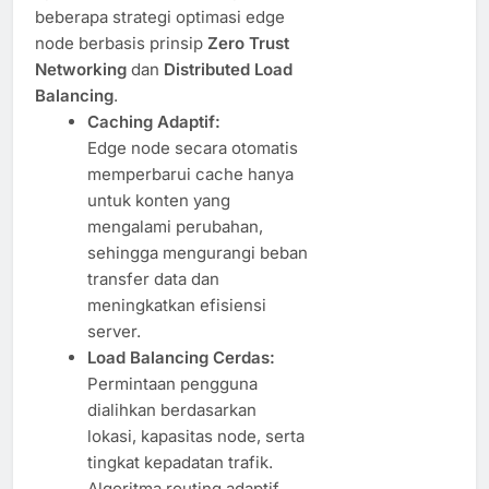
beberapa strategi optimasi edge
node berbasis prinsip
Zero Trust
Networking
dan
Distributed Load
Balancing
.
Caching Adaptif:
Edge node secara otomatis
memperbarui cache hanya
untuk konten yang
mengalami perubahan,
sehingga mengurangi beban
transfer data dan
meningkatkan efisiensi
server.
Load Balancing Cerdas:
Permintaan pengguna
dialihkan berdasarkan
lokasi, kapasitas node, serta
tingkat kepadatan trafik.
Algoritma routing adaptif