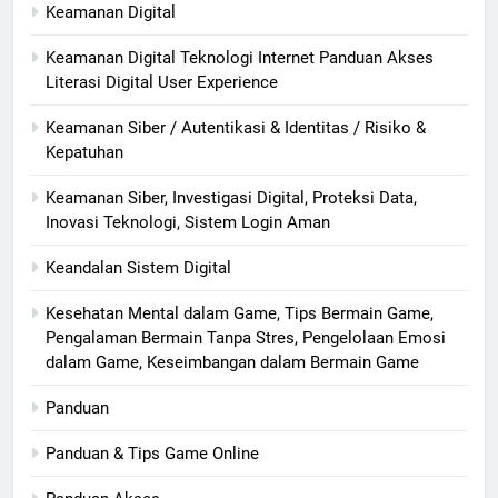
Keamanan Digital
Keamanan Digital Teknologi Internet Panduan Akses
Literasi Digital User Experience
Keamanan Siber / Autentikasi & Identitas / Risiko &
Kepatuhan
Keamanan Siber, Investigasi Digital, Proteksi Data,
Inovasi Teknologi, Sistem Login Aman
Keandalan Sistem Digital
Kesehatan Mental dalam Game, Tips Bermain Game,
Pengalaman Bermain Tanpa Stres, Pengelolaan Emosi
dalam Game, Keseimbangan dalam Bermain Game
Panduan
Panduan & Tips Game Online