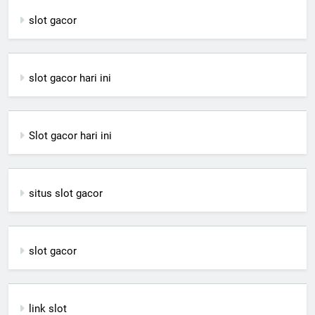
slot gacor
slot gacor hari ini
Slot gacor hari ini
situs slot gacor
slot gacor
link slot