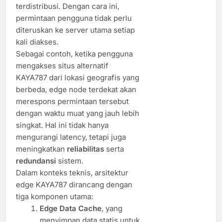
terdistribusi. Dengan cara ini,
permintaan pengguna tidak perlu
diteruskan ke server utama setiap
kali diakses.
Sebagai contoh, ketika pengguna
mengakses situs alternatif
KAYA787 dari lokasi geografis yang
berbeda, edge node terdekat akan
merespons permintaan tersebut
dengan waktu muat yang jauh lebih
singkat. Hal ini tidak hanya
mengurangi latency, tetapi juga
meningkatkan
reliabilitas
serta
redundansi
sistem.
Dalam konteks teknis, arsitektur
edge KAYA787 dirancang dengan
tiga komponen utama:
Edge Data Cache
, yang
menyimpan data statis untuk