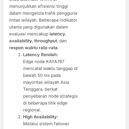
menunjukkan efisiensi tinggi
dalam mengelola trafik pengguna
lintas wilayah. Beberapa indikator
utama yang digunakan dalam
evaluasi mencakup
latency
,
availability
,
throughput
, dan
respon waktu rata-rata
.
Latency Rendah:
Edge node KAYA787
mencatat waktu tanggap di
bawah 50 ms pada
mayoritas wilayah Asia
Tenggara, berkat
penyebaran node strategis
di beberapa titik edge
regional.
High Availability:
Melalui sistem failover