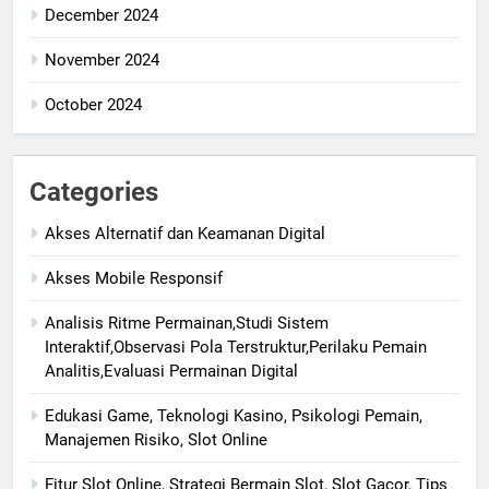
December 2024
November 2024
October 2024
Categories
Akses Alternatif dan Keamanan Digital
Akses Mobile Responsif
Analisis Ritme Permainan,Studi Sistem
Interaktif,Observasi Pola Terstruktur,Perilaku Pemain
Analitis,Evaluasi Permainan Digital
Edukasi Game, Teknologi Kasino, Psikologi Pemain,
Manajemen Risiko, Slot Online
Fitur Slot Online, Strategi Bermain Slot, Slot Gacor, Tips