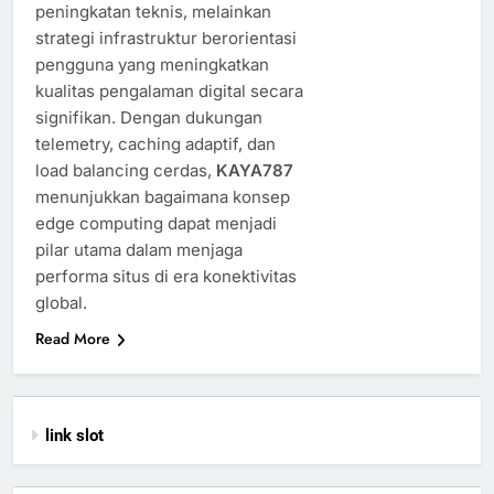
peningkatan teknis, melainkan
strategi infrastruktur berorientasi
pengguna yang meningkatkan
kualitas pengalaman digital secara
signifikan. Dengan dukungan
telemetry, caching adaptif, dan
load balancing cerdas,
KAYA787
menunjukkan bagaimana konsep
edge computing dapat menjadi
pilar utama dalam menjaga
performa situs di era konektivitas
global.
Read More
link slot