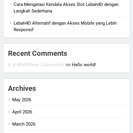
Cara Mengatasi Kendala Akses Slot Lebah4D dengan
Langkah Sederhana
Lebah4D Alternatif dengan Akses Mobile yang Lebih
Responsif
Recent Comments
A WordPress Commenter
on
Hello world!
Archives
May 2026
April 2026
March 2026