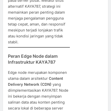
pada server pusat. Melalui situs
alternatif KAYA787, strategi ini
memainkan peran penting dalam
menjaga pengalaman pengguna
tetap cepat, aman, dan responsif
meskipun terjadi lonjakan trafik
atau kondisi jaringan yang tidak
stabil.
Peran Edge Node dalam
Infrastruktur KAYA787
Edge node merupakan komponen
utama dalam arsitektur
Content
Delivery Network (CDN)
yang
diimplementasikan KAYA787. Node
ini bekerja dengan menyimpan
salinan data atau konten penting
secara lokal di beberapa server