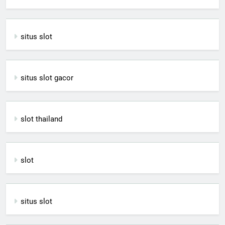
situs slot
situs slot gacor
slot thailand
slot
situs slot