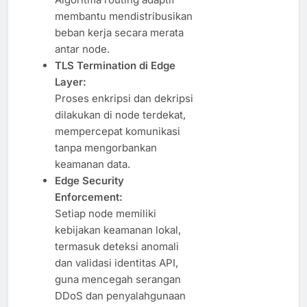
membantu mendistribusikan
beban kerja secara merata
antar node.
TLS Termination di Edge
Layer:
Proses enkripsi dan dekripsi
dilakukan di node terdekat,
mempercepat komunikasi
tanpa mengorbankan
keamanan data.
Edge Security
Enforcement:
Setiap node memiliki
kebijakan keamanan lokal,
termasuk deteksi anomali
dan validasi identitas API,
guna mencegah serangan
DDoS dan penyalahgunaan