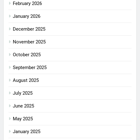
February 2026
January 2026
December 2025
November 2025
October 2025
September 2025
August 2025
July 2025
June 2025
May 2025
January 2025