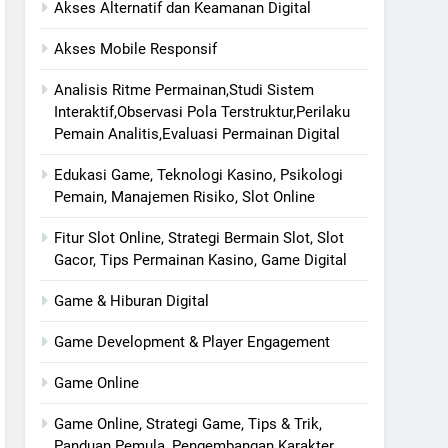
Akses Alternatif dan Keamanan Digital
Akses Mobile Responsif
Analisis Ritme Permainan,Studi Sistem
Interaktif,Observasi Pola Terstruktur,Perilaku
Pemain Analitis,Evaluasi Permainan Digital
Edukasi Game, Teknologi Kasino, Psikologi
Pemain, Manajemen Risiko, Slot Online
Fitur Slot Online, Strategi Bermain Slot, Slot
Gacor, Tips Permainan Kasino, Game Digital
Game & Hiburan Digital
Game Development & Player Engagement
Game Online
Game Online, Strategi Game, Tips & Trik,
Panduan Pemula, Pengembangan Karakter