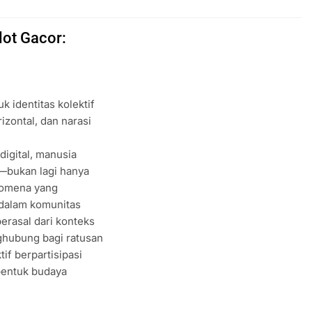
lot Gacor:
 identitas kolektif
rizontal, dan narasi
digital, manusia
—bukan lagi hanya
enomena yang
 dalam komunitas
berasal dari konteks
nghubung bagi ratusan
if berpartisipasi
mbentuk budaya