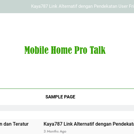
Kaya787 Link Alternatif dengan Pendekatan User F
LAE138 Link Alternatif dan
Cara Mengatasi Kendala Akses Sl
Cara Menyiapkan Informasi Akun Sebelum Mengakses Edwinslo
Kaya787 Link Alternatif dengan Pendekatan User F
LAE138 Link Alternatif dan
ile Home Pro Talk
kusi Dan Temukan Tips Tentang Rumah Mobil Di Mobile Home Pro
Cara Mengatasi Kendala Akses Sl
SAMPLE PAGE
r
Kaya787 Link Alternatif dengan Pendekatan User Frie
3 Months Ago