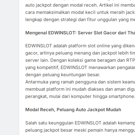
auto jackpot dengan modal receh. Artikel ini memb
cara memaksimalkan modal kecil untuk meraih jac
lengkap dengan strategi dan fitur unggulan yang 
Mengenal EDWINSLOT: Server Slot Gacor dari Tha
EDWINSLOT adalah platform slot online yang diken
gacor, artinya peluang menang dan jackpot lebih ti
server lain. Dengan koleksi game beragam dan RTP 
yang kompetitif, EDWINSLOT menawarkan pengala
dengan peluang keuntungan besar.
Antarmuka yang ramah pengguna dan sistem keam
membuat platform ini mudah diakses dan aman dig
perangkat, mulai dari komputer hingga smartphone
Modal Receh, Peluang Auto Jackpot Mudah
Salah satu keunggulan EDWINSLOT adalah kemam
peluang jackpot besar meski pemain hanya mengg