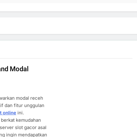
and Modal
awarkan modal receh
if dan fitur unggulan
t online
ini.
it berkat kemudahan
erver slot gacor asal
yang ingin mendapatkan