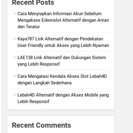
Recent Posts
Cara Menyiapkan Informasi Akun Sebelum
Mengakses Edwinslot Alternatif dengan Aman
dan Teratur
Kaya787 Link Alternatif dengan Pendekatan
User Friendly untuk Akses yang Lebih Nyaman
LAE138 Link Alternatif dan Dukungan Sistem
yang Lebih Responsif
Cara Mengatasi Kendala Akses Slot Lebah4D
dengan Langkah Sederhana
Lebah4D Alternatif dengan Akses Mobile yang
Lebih Responsif
Recent Comments