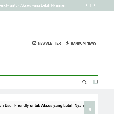
riendly untuk Akses yang Lebih Nyaman
 Dukungan Sistem yang Lebih Responsif
ot Lebah4D dengan Langkah Sederhana
t Alternatif dengan Aman dan Teratur
NEWSLETTER
RANDOM NEWS
riendly untuk Akses yang Lebih Nyaman
 Dukungan Sistem yang Lebih Responsif
 Talk.
ot Lebah4D dengan Langkah Sederhana
ndly untuk Akses yang Lebih Nyaman
LAE138 Link Alter
3 Months Ago