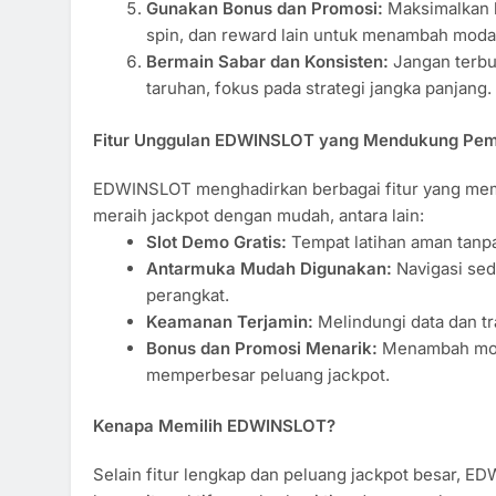
Gunakan Bonus dan Promosi:
Maksimalkan b
spin, dan reward lain untuk menambah moda
Bermain Sabar dan Konsisten:
Jangan terbu
taruhan, fokus pada strategi jangka panjang.
Fitur Unggulan EDWINSLOT yang Mendukung Pem
EDWINSLOT menghadirkan berbagai fitur yang me
meraih jackpot dengan mudah, antara lain:
Slot Demo Gratis:
Tempat latihan aman tanpa
Antarmuka Mudah Digunakan:
Navigasi sed
perangkat.
Keamanan Terjamin:
Melindungi data dan tr
Bonus dan Promosi Menarik:
Menambah mod
memperbesar peluang jackpot.
Kenapa Memilih EDWINSLOT?
Selain fitur lengkap dan peluang jackpot besar, 