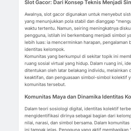
Slot Gacor: Dari Konsep Teknis Menjadi Sim
Awalnya, slot gacor digunakan untuk menyebut sist
yang menunjukkan pola stabil dan dianggap “meng
waktu tertentu. Namun, seiring meningkatnya diskus
pengguna, istilah ini berkembang menjadi simbol y
lebih luas: ia mencerminkan harapan, pengalaman 
identitas kelompok.
Komunitas yang berkumpul di sekitar topik ini m
ruang sosial virtual yang hidup. Dalam ruang ini, ide
ditentukan oleh latar belakang individu, melainkan o
keaktifan, dan penguasaan simbol-simbol kolektif y
komunitas tersebut.
Komunitas Maya dan Dinamika Identitas Kol
Dalam teori sosiologi digital, identitas kolektif terb
mengidentifikasi dirinya sebagai bagian dari kelom
nilai, narasi, dan simbol bersama. Dalam komunitas 
ini tampak jelas. Pengguna yang aktif membagikan “