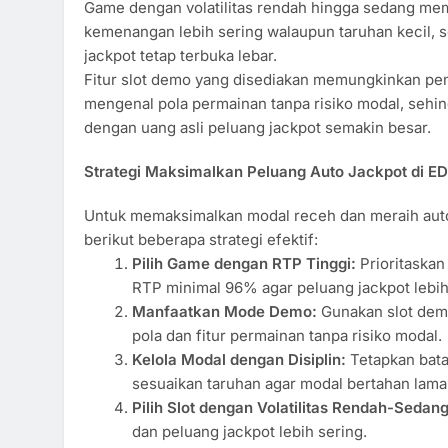
Game dengan volatilitas rendah hingga sedang m
kemenangan lebih sering walaupun taruhan kecil, 
jackpot tetap terbuka lebar.
Fitur slot demo yang disediakan memungkinkan pem
mengenal pola permainan tanpa risiko modal, sehi
dengan uang asli peluang jackpot semakin besar.
Strategi Maksimalkan Peluang Auto Jackpot di 
Untuk memaksimalkan modal receh dan meraih aut
berikut beberapa strategi efektif:
Pilih Game dengan RTP Tinggi:
Prioritaska
RTP minimal 96% agar peluang jackpot lebih
Manfaatkan Mode Demo:
Gunakan slot de
pola dan fitur permainan tanpa risiko modal.
Kelola Modal dengan Disiplin:
Tetapkan bata
sesuaikan taruhan agar modal bertahan lama
Pilih Slot dengan Volatilitas Rendah-Sedang
dan peluang jackpot lebih sering.