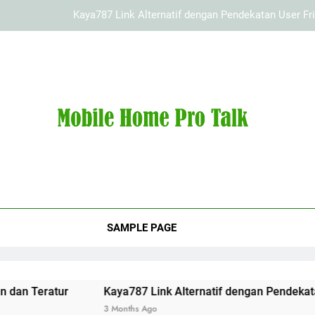
Kaya787 Link Alternatif dengan Pendekatan User F
LAE138 Link Alternatif dan
Cara Mengatasi Kendala Akses Sl
Cara Menyiapkan Informasi Akun Sebelum Mengakses Edwinslo
Kaya787 Link Alternatif dengan Pendekatan User F
LAE138 Link Alternatif dan
ile Home Pro Talk
kusi Dan Temukan Tips Tentang Rumah Mobil Di Mobile Home Pro
Cara Mengatasi Kendala Akses Sl
SAMPLE PAGE
ur
Kaya787 Link Alternatif dengan Pendekatan User Fri
3 Months Ago