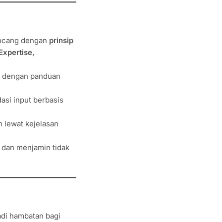
rancang dengan
prinsip
Expertise,
a dengan panduan
asi input berbasis
lewat kejelasan
dan menjamin tidak
adi hambatan bagi