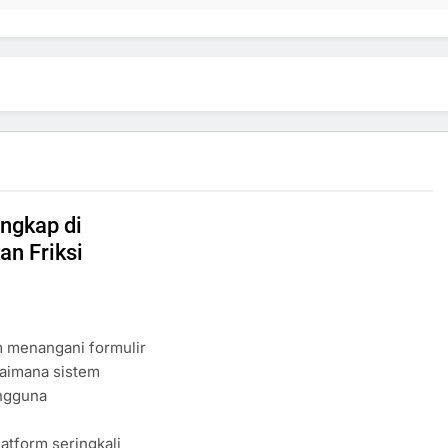
ngkap di
an Friksi
 menangani formulir
gaimana sistem
engguna
atform seringkali