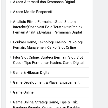
Akses Alternatif dan Keamanan Digital
Akses Mobile Responsif
Analisis Ritme Permainan,Studi Sistem
Interaktif,Observasi Pola Terstruktur,Perilaku
Pemain Analitis,Evaluasi Permainan Digital
Edukasi Game, Teknologi Kasino, Psikologi
Pemain, Manajemen Risiko, Slot Online
Fitur Slot Online, Strategi Bermain Slot, Slot
Gacor, Tips Permainan Kasino, Game Digital
Game & Hiburan Digital
Game Development & Player Engagement
Game Online
Game Online, Strategi Game, Tips & Trik,
Panduan Pemula, Pengembangan Karakter