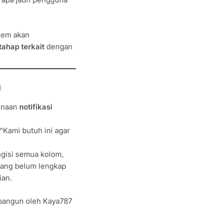
tem akan
tahap terkait
dengan
g
gunaan
notifikasi
 “Kami butuh ini agar
ngisi semua kolom,
ang belum lengkap
ian.
ibangun oleh Kaya787