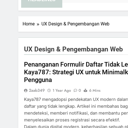
Home
UX Design & Pengembangan Web
UX Design & Pengembangan Web
Penanganan Formulir Daftar Tidak Le
Kaya787: Strategi UX untuk Minimalk
Pengguna
2aab349
1 Year Ago
0
6 Mins
Kaya787 mengadopsi pendekatan UX modern dalam
daftar yang tidak lengkap. Artikel ini membahas ba
mendeteksi, memberi notifikasi, dan membantu p
menyelesaikan proses registrasi secara efektif.
Dalam dunia digital modern, keberhasilan sebuah pl