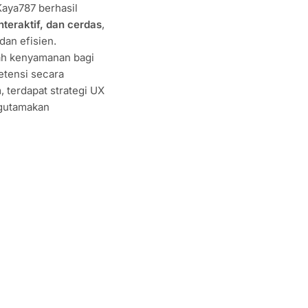
Kaya787 berhasil
nteraktif, dan cerdas
,
dan efisien.
h kenyamanan bagi
etensi secara
, terdapat strategi UX
ngutamakan