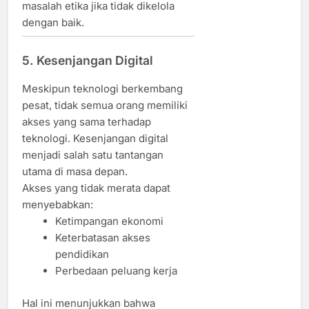
masalah etika jika tidak dikelola
dengan baik.
5. Kesenjangan Digital
Meskipun teknologi berkembang
pesat, tidak semua orang memiliki
akses yang sama terhadap
teknologi. Kesenjangan digital
menjadi salah satu tantangan
utama di masa depan.
Akses yang tidak merata dapat
menyebabkan:
Ketimpangan ekonomi
Keterbatasan akses
pendidikan
Perbedaan peluang kerja
Hal ini menunjukkan bahwa