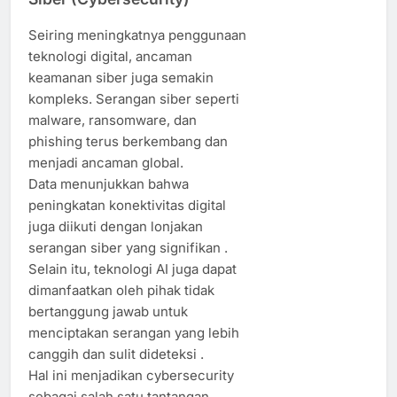
Seiring meningkatnya penggunaan
teknologi digital, ancaman
keamanan siber juga semakin
kompleks. Serangan siber seperti
malware, ransomware, dan
phishing terus berkembang dan
menjadi ancaman global.
Data menunjukkan bahwa
peningkatan konektivitas digital
juga diikuti dengan lonjakan
serangan siber yang signifikan .
Selain itu, teknologi AI juga dapat
dimanfaatkan oleh pihak tidak
bertanggung jawab untuk
menciptakan serangan yang lebih
canggih dan sulit dideteksi .
Hal ini menjadikan cybersecurity
sebagai salah satu tantangan