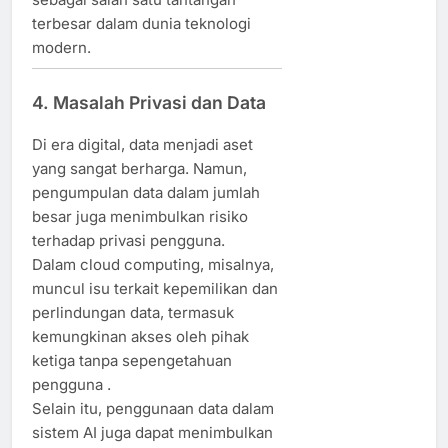
terbesar dalam dunia teknologi
modern.
4. Masalah Privasi dan Data
Di era digital, data menjadi aset
yang sangat berharga. Namun,
pengumpulan data dalam jumlah
besar juga menimbulkan risiko
terhadap privasi pengguna.
Dalam cloud computing, misalnya,
muncul isu terkait kepemilikan dan
perlindungan data, termasuk
kemungkinan akses oleh pihak
ketiga tanpa sepengetahuan
pengguna .
Selain itu, penggunaan data dalam
sistem AI juga dapat menimbulkan