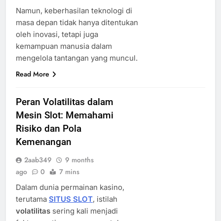
Namun, keberhasilan teknologi di
masa depan tidak hanya ditentukan
oleh inovasi, tetapi juga
kemampuan manusia dalam
mengelola tantangan yang muncul.
Read More
Peran Volatilitas dalam
Mesin Slot: Memahami
Risiko dan Pola
Kemenangan
2aab349
9 months
ago
0
7 mins
Dalam dunia permainan kasino,
terutama
SITUS SLOT
, istilah
volatilitas
sering kali menjadi