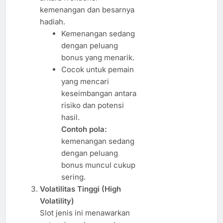
kemenangan dan besarnya
hadiah.
Kemenangan sedang
dengan peluang
bonus yang menarik.
Cocok untuk pemain
yang mencari
keseimbangan antara
risiko dan potensi
hasil.
Contoh pola:
kemenangan sedang
dengan peluang
bonus muncul cukup
sering.
Volatilitas Tinggi (High
Volatility)
Slot jenis ini menawarkan