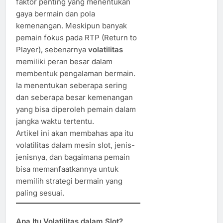
faktor penting yang menentukan
gaya bermain dan pola
kemenangan. Meskipun banyak
pemain fokus pada RTP (Return to
Player), sebenarnya
volatilitas
memiliki peran besar dalam
membentuk pengalaman bermain.
Ia menentukan seberapa sering
dan seberapa besar kemenangan
yang bisa diperoleh pemain dalam
jangka waktu tertentu.
Artikel ini akan membahas apa itu
volatilitas dalam mesin slot, jenis-
jenisnya, dan bagaimana pemain
bisa memanfaatkannya untuk
memilih strategi bermain yang
paling sesuai.
Apa Itu Volatilitas dalam Slot?