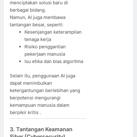
menciptakan solusi baru di
berbagai bidang.
Namun, AI juga membawa
tantangan besar, seperti:
Kesenjangan keterampilan
tenaga kerja
Risiko penggantian
pekerjaan manusia
Isu etika dan bias algoritma
Selain itu, penggunaan AI juga
dapat menimbulkan
ketergantungan berlebihan yang
berpotensi mengurangi
kemampuan manusia dalam
berpikir kritis .
3. Tantangan Keamanan
Siber (Cybersecurity)