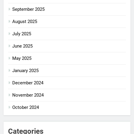
September 2025
August 2025
July 2025
June 2025
May 2025
January 2025
December 2024
November 2024
October 2024
Categories