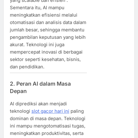
yang scalable dan efisien .
Sementara itu, AI mampu
meningkatkan efisiensi melalui
otomatisasi dan analisis data dalam
jumlah besar, sehingga membantu
pengambilan keputusan yang lebih
akurat. Teknologi ini juga
mempercepat inovasi di berbagai
sektor seperti kesehatan, bisnis,
dan pendidikan.
2. Peran AI dalam Masa
Depan
AI diprediksi akan menjadi
teknologi
slot gacor hari ini
paling
dominan di masa depan. Teknologi
ini mampu mengotomatisasi tugas,
meningkatkan produktivitas, serta