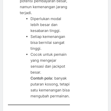
potensi pembayaran besar,
namun kemenangan jarang
terjadi.
Diperlukan modal
lebih besar dan
kesabaran tinggi.
Setiap kemenangan
bisa bernilai sangat
tinggi.
Cocok untuk pemain
yang mengejar
sensasi dan jackpot
besar.
Contoh pola:
banyak
putaran kosong, tetapi
satu kemenangan bisa
mengubah permainan.