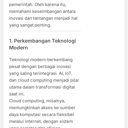
pemerintah. Oleh karena itu,
memahami keseimbangan antara
inovasi dan tantangan menjadi hal
yang sangat penting.
1. Perkembangan Teknologi
Modern
Teknologi modern berkembang
pesat dengan berbagai inovasi
yang saling terintegrasi. AI, IoT,
dan cloud computing menjadi pilar
utama dalam transformasi digital
saat ini.
Cloud computing, misalnya,
memungkinkan akses ke sumber
daya komputasi secara fleksibel
melalui internet, dengan sistem