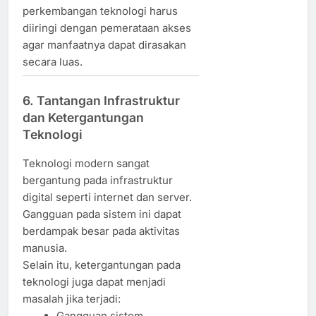
perkembangan teknologi harus
diiringi dengan pemerataan akses
agar manfaatnya dapat dirasakan
secara luas.
6. Tantangan Infrastruktur
dan Ketergantungan
Teknologi
Teknologi modern sangat
bergantung pada infrastruktur
digital seperti internet dan server.
Gangguan pada sistem ini dapat
berdampak besar pada aktivitas
manusia.
Selain itu, ketergantungan pada
teknologi juga dapat menjadi
masalah jika terjadi:
Gangguan sistem