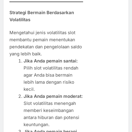
Strategi Bermain Berdasarkan
Volatilitas
Mengetahui jenis volatilitas slot
membantu pemain menentukan
pendekatan dan pengelolaan saldo
yang lebih baik.
Jika Anda pemain santai:
Pilih slot volatilitas rendah
agar Anda bisa bermain
lebih lama dengan risiko
kecil.
Jika Anda pemain moderat:
Slot volatilitas menengah
memberi keseimbangan
antara hiburan dan potensi
keuntungan.
Jika Anda pemain berani