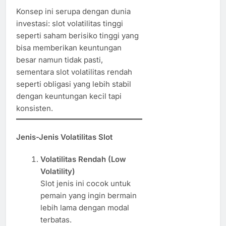
Konsep ini serupa dengan dunia
investasi: slot volatilitas tinggi
seperti saham berisiko tinggi yang
bisa memberikan keuntungan
besar namun tidak pasti,
sementara slot volatilitas rendah
seperti obligasi yang lebih stabil
dengan keuntungan kecil tapi
konsisten.
Jenis-Jenis Volatilitas Slot
Volatilitas Rendah (Low
Volatility)
Slot jenis ini cocok untuk
pemain yang ingin bermain
lebih lama dengan modal
terbatas.