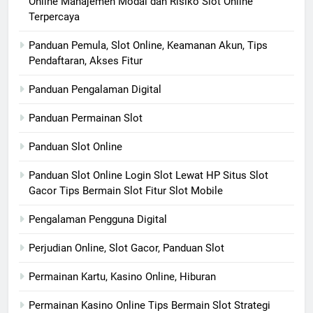
Online Manajemen Modal dan Risiko Slot Online
Terpercaya
Panduan Pemula, Slot Online, Keamanan Akun, Tips
Pendaftaran, Akses Fitur
Panduan Pengalaman Digital
Panduan Permainan Slot
Panduan Slot Online
Panduan Slot Online Login Slot Lewat HP Situs Slot
Gacor Tips Bermain Slot Fitur Slot Mobile
Pengalaman Pengguna Digital
Perjudian Online, Slot Gacor, Panduan Slot
Permainan Kartu, Kasino Online, Hiburan
Permainan Kasino Online Tips Bermain Slot Strategi