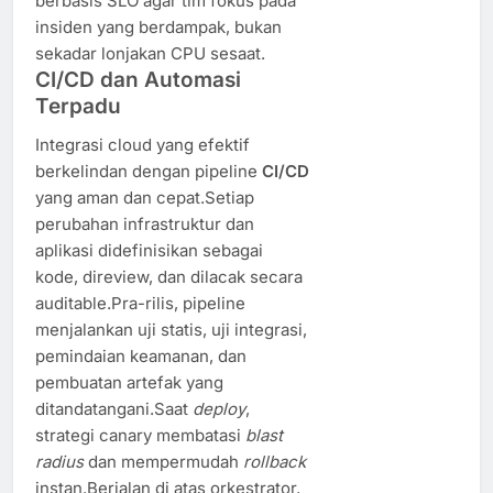
berbasis SLO agar tim fokus pada
insiden yang berdampak, bukan
sekadar lonjakan CPU sesaat.
CI/CD dan Automasi
Terpadu
Integrasi cloud yang efektif
berkelindan dengan pipeline
CI/CD
yang aman dan cepat.Setiap
perubahan infrastruktur dan
aplikasi didefinisikan sebagai
kode, direview, dan dilacak secara
auditable.Pra-rilis, pipeline
menjalankan uji statis, uji integrasi,
pemindaian keamanan, dan
pembuatan artefak yang
ditandatangani.Saat
deploy
,
strategi canary membatasi
blast
radius
dan mempermudah
rollback
instan.Berjalan di atas orkestrator,