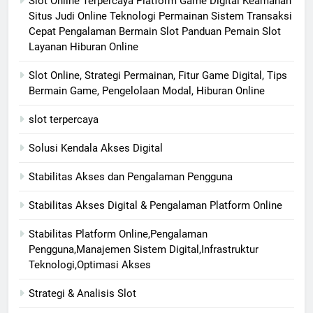
Slot Online Terpercaya Platform Game Digital Keamanan
Situs Judi Online Teknologi Permainan Sistem Transaksi
Cepat Pengalaman Bermain Slot Panduan Pemain Slot
Layanan Hiburan Online
Slot Online, Strategi Permainan, Fitur Game Digital, Tips
Bermain Game, Pengelolaan Modal, Hiburan Online
slot terpercaya
Solusi Kendala Akses Digital
Stabilitas Akses dan Pengalaman Pengguna
Stabilitas Akses Digital & Pengalaman Platform Online
Stabilitas Platform Online,Pengalaman
Pengguna,Manajemen Sistem Digital,Infrastruktur
Teknologi,Optimasi Akses
Strategi & Analisis Slot