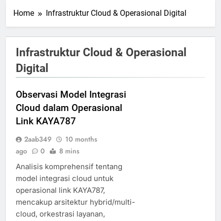
Home
Infrastruktur Cloud & Operasional Digital
Infrastruktur Cloud & Operasional
Digital
Observasi Model Integrasi
Cloud dalam Operasional
Link KAYA787
2aab349
10 months
ago
0
8 mins
Analisis komprehensif tentang
model integrasi cloud untuk
operasional link KAYA787,
mencakup arsitektur hybrid/multi-
cloud, orkestrasi layanan,