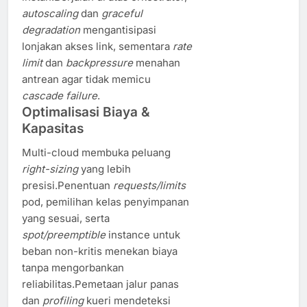
autoscaling
dan
graceful
degradation
mengantisipasi
lonjakan akses link, sementara
rate
limit
dan
backpressure
menahan
antrean agar tidak memicu
cascade failure
.
Optimalisasi Biaya &
Kapasitas
Multi-cloud membuka peluang
right-sizing
yang lebih
presisi.Penentuan
requests/limits
pod, pemilihan kelas penyimpanan
yang sesuai, serta
spot/preemptible
instance untuk
beban non-kritis menekan biaya
tanpa mengorbankan
reliabilitas.Pemetaan jalur panas
dan
profiling
kueri mendeteksi