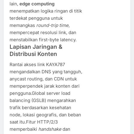
lain,
edge computing
menempatkan logika ringan di titik
terdekat pengguna untuk
memangkas
round-trip time
,
mempercepat resolusi link, dan
menstabilkan first-byte latency.
Lapisan Jaringan &
Distribusi Konten
Rantai akses link KAYA787
mengandalkan DNS yang tangguh,
anycast routing, dan CDN untuk
memperpendek jarak konten dari
pengguna.Global server load
balancing (GSLB) mengarahkan
trafik berdasarkan kesehatan
node, lokasi geografis, dan beban
saat itu.Fitur HTTP/2/3
memperbaiki
handshake
dan