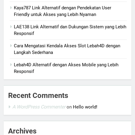
Kaya787 Link Alternatif dengan Pendekatan User
Friendly untuk Akses yang Lebih Nyaman
LAE138 Link Alternatif dan Dukungan Sistem yang Lebih
Responsif
Cara Mengatasi Kendala Akses Slot Lebah4D dengan
Langkah Sederhana
Lebah4D Alternatif dengan Akses Mobile yang Lebih
Responsif
Recent Comments
A WordPress Commenter
on
Hello world!
Archives