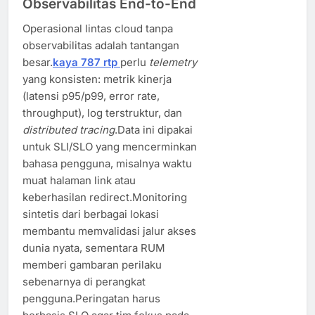
Observabilitas End-to-End
Operasional lintas cloud tanpa
observabilitas adalah tantangan
besar.
kaya 787 rtp
perlu
telemetry
yang konsisten: metrik kinerja
(latensi p95/p99, error rate,
throughput), log terstruktur, dan
distributed tracing
.Data ini dipakai
untuk SLI/SLO yang mencerminkan
bahasa pengguna, misalnya waktu
muat halaman link atau
keberhasilan redirect.Monitoring
sintetis dari berbagai lokasi
membantu memvalidasi jalur akses
dunia nyata, sementara RUM
memberi gambaran perilaku
sebenarnya di perangkat
pengguna.Peringatan harus