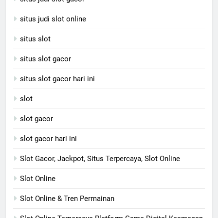
situs judi slot online
situs slot
situs slot gacor
situs slot gacor hari ini
slot
slot gacor
slot gacor hari ini
Slot Gacor, Jackpot, Situs Terpercaya, Slot Online
Slot Online
Slot Online & Tren Permainan