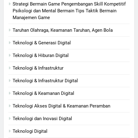
Strategi Bermain Game Pengembangan Skill Kompetitif
Psikologi dan Mental Bermain Tips Taktik Bermain
Manajemen Game
Taruhan Olahraga, Keamanan Taruhan, Agen Bola
Teknologi & Generasi Digital
Teknologi & Hiburan Digital
Teknologi & Infrastruktur
Teknologi & Infrastruktur Digital
Teknologi & Keamanan Digital
Teknologi Akses Digital & Keamanan Peramban
Teknologi dan Inovasi Digital
Teknologi Digital