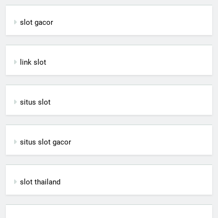
slot gacor
link slot
situs slot
situs slot gacor
slot thailand