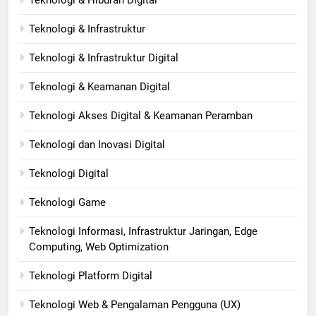
Teknologi & Hiburan Digital
Teknologi & Infrastruktur
Teknologi & Infrastruktur Digital
Teknologi & Keamanan Digital
Teknologi Akses Digital & Keamanan Peramban
Teknologi dan Inovasi Digital
Teknologi Digital
Teknologi Game
Teknologi Informasi, Infrastruktur Jaringan, Edge
Computing, Web Optimization
Teknologi Platform Digital
Teknologi Web & Pengalaman Pengguna (UX)