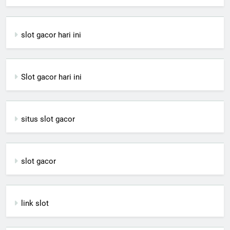
slot gacor hari ini
Slot gacor hari ini
situs slot gacor
slot gacor
link slot