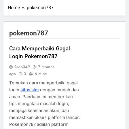
Home
pokemon787
pokemon787
Cara Memperbaiki Gagal
Login Pokemon787
2aab349
7 months
ago
0
6 mins
Temukan cara memperbaiki gagal
login
situs slot
dengan mudah dan
aman. Panduan ini memberikan
tips mengatasi masalah login,
menjaga keamanan akun, dan
memastikan akses platform lancar.
Pokemon787 adalah platform