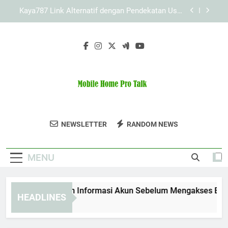
Friendly untuk Akses yang Lebih Nyaman
Skip
LAE138 Link Alternatif dan Dukungan Sistem yang
to
Lebih Responsif
content
Cara Mengatasi Kendala Akses Slot Lebah4D
dengan Langkah Sederhana
Cara Menyiapkan Informasi Akun Sebelum
Mengakses Edwinslot Alternatif dengan Aman
dan Teratur
Kaya787 Link Alternatif dengan Pendekatan User
Friendly untuk Akses yang Lebih Nyaman
LAE138 Link Alternatif dan Dukungan Sistem yang
Mobile Home
Lebih Responsif
Ikuti Diskusi Dan Temukan Tips Tentang
NEWSLETTER
RANDOM NEWS
Cara Mengatasi Kendala Akses Slot Lebah4D
Pro Talk
Rumah Mobil Di Mobile Home Pro Talk.
dengan Langkah Sederhana
MENU
Cara Menyiapkan Informasi Akun Sebelum Mengakses Edwinslo
HEADLINES
3 Months Ago