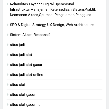
Reliabilitas Layanan Digital,Operasional
Infrastruktur,Manajemen Ketersediaan Sistem,Praktik
Keamanan Akses,Optimasi Pengalaman Pengguna
SEO & Digital Strategy, UX Design, Web Architecture
Sistem Akses Responsif
situs judi
situs judi slot
situs judi slot gacor
situs judi slot online
situs slot
situs slot gacor
situs slot gacor hari ini