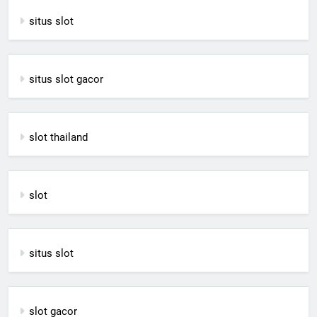
situs slot
situs slot gacor
slot thailand
slot
situs slot
slot gacor