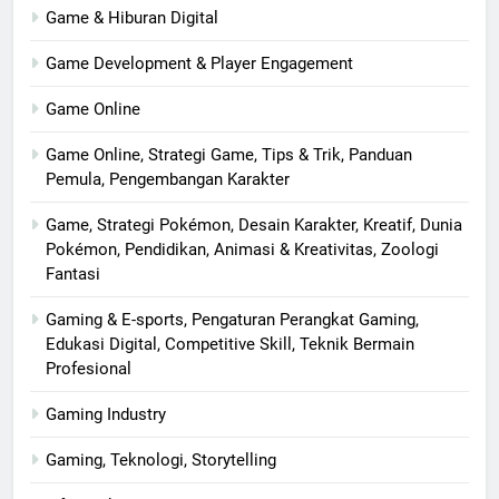
Game & Hiburan Digital
Game Development & Player Engagement
Game Online
Game Online, Strategi Game, Tips & Trik, Panduan
Pemula, Pengembangan Karakter
Game, Strategi Pokémon, Desain Karakter, Kreatif, Dunia
Pokémon, Pendidikan, Animasi & Kreativitas, Zoologi
Fantasi
Gaming & E-sports, Pengaturan Perangkat Gaming,
Edukasi Digital, Competitive Skill, Teknik Bermain
Profesional
Gaming Industry
Gaming, Teknologi, Storytelling