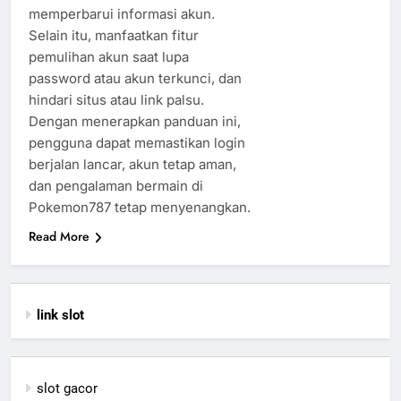
memperbarui informasi akun.
Selain itu, manfaatkan fitur
pemulihan akun saat lupa
password atau akun terkunci, dan
hindari situs atau link palsu.
Dengan menerapkan panduan ini,
pengguna dapat memastikan login
berjalan lancar, akun tetap aman,
dan pengalaman bermain di
Pokemon787 tetap menyenangkan.
Read More
link slot
slot gacor