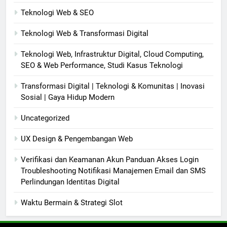
Teknologi Web & SEO
Teknologi Web & Transformasi Digital
Teknologi Web, Infrastruktur Digital, Cloud Computing,
SEO & Web Performance, Studi Kasus Teknologi
Transformasi Digital | Teknologi & Komunitas | Inovasi
Sosial | Gaya Hidup Modern
Uncategorized
UX Design & Pengembangan Web
Verifikasi dan Keamanan Akun Panduan Akses Login
Troubleshooting Notifikasi Manajemen Email dan SMS
Perlindungan Identitas Digital
Waktu Bermain & Strategi Slot