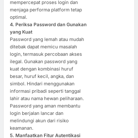
mempercepat proses login dan
menjaga performa platform tetap
optimal.
4. Periksa Password dan Gunakan
yang Kuat
Password yang lemah atau mudah
ditebak dapat memicu masalah
login, termasuk percobaan akses
ilegal. Gunakan password yang
kuat dengan kombinasi huruf
besar, huruf kecil, angka, dan
simbol. Hindari menggunakan
informasi pribadi seperti tanggal
lahir atau nama hewan peliharaan.
Password yang aman membantu
login berjalan lancar dan
melindungi akun dari risiko
keamanan.
5. Manfaatkan Fitur Autentikasi