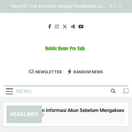
dan Teratur
Skip
Kaya787 Link Alternatif dengan Pendekatan User
to
Friendly untuk Akses yang Lebih Nyaman
content
LAE138 Link Alternatif dan Dukungan Sistem yang
Lebih Responsif
Cara Mengatasi Kendala Akses Slot Lebah4D
dengan Langkah Sederhana
Cara Menyiapkan Informasi Akun Sebelum
Mengakses Edwinslot Alternatif dengan Aman
dan Teratur
Kaya787 Link Alternatif dengan Pendekatan User
Friendly untuk Akses yang Lebih Nyaman
Mobile Home
Ikuti Diskusi Dan Temukan Tips Tentang
LAE138 Link Alternatif dan Dukungan Sistem yang
NEWSLETTER
RANDOM NEWS
Lebih Responsif
Pro Talk
Rumah Mobil Di Mobile Home Pro Talk.
Cara Mengatasi Kendala Akses Slot Lebah4D
dengan Langkah Sederhana
MENU
Cara Menyiapkan Informasi Akun Sebelum Mengakses Edwinsl
HEADLINES
3 Months Ago