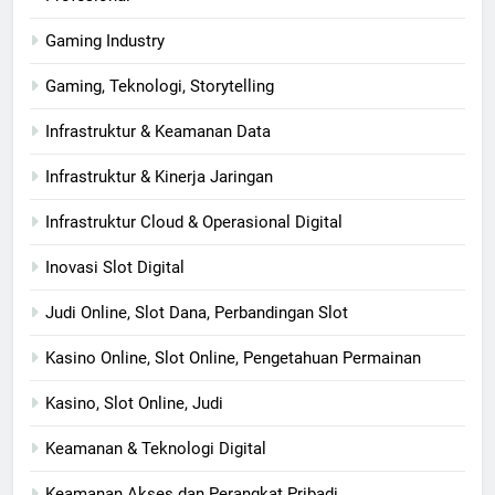
Gaming Industry
Gaming, Teknologi, Storytelling
Infrastruktur & Keamanan Data
Infrastruktur & Kinerja Jaringan
Infrastruktur Cloud & Operasional Digital
Inovasi Slot Digital
Judi Online, Slot Dana, Perbandingan Slot
Kasino Online, Slot Online, Pengetahuan Permainan
Kasino, Slot Online, Judi
Keamanan & Teknologi Digital
Keamanan Akses dan Perangkat Pribadi