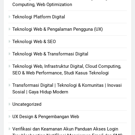
Computing, Web Optimization
Teknologi Platform Digital
Teknologi Web & Pengalaman Pengguna (UX)
Teknologi Web & SEO
Teknologi Web & Transformasi Digital
Teknologi Web, Infrastruktur Digital, Cloud Computing,
SEO & Web Performance, Studi Kasus Teknologi
Transformasi Digital | Teknologi & Komunitas | Inovasi
Sosial | Gaya Hidup Modern
Uncategorized
UX Design & Pengembangan Web
Verifikasi dan Keamanan Akun Panduan Akses Login