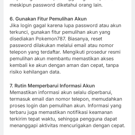
meskipun password diketahui orang lain.
6. Gunakan Fitur Pemulihan Akun
Jika login gagal karena lupa password atau akun
terkunci, gunakan fitur pemulihan akun yang
disediakan Pokemon787. Biasanya, reset
password dilakukan melalui email atau nomor
telepon yang terdaftar. Mengikuti prosedur resmi
pemulihan akun membantu memastikan akses
kembali ke akun dengan aman dan cepat, tanpa
risiko kehilangan data.
7. Rutin Memperbarui Informasi Akun
Memastikan informasi akun selalu diperbarui,
termasuk email dan nomor telepon, memudahkan
proses login dan pemulihan akun. Informasi yang
terbaru juga memastikan notifikasi keamanan
terkirim tepat waktu, sehingga pengguna dapat
menanggapi aktivitas mencurigakan dengan cepat.