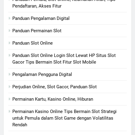
Pendaftaran, Akses Fitur
Panduan Pengalaman Digital
Panduan Permainan Slot
Panduan Slot Online
Panduan Slot Online Login Slot Lewat HP Situs Slot
Gacor Tips Bermain Slot Fitur Slot Mobile
Pengalaman Pengguna Digital
Perjudian Online, Slot Gacor, Panduan Slot
Permainan Kartu, Kasino Online, Hiburan
Permainan Kasino Online Tips Bermain Slot Strategi
untuk Pemula dalam Slot Game dengan Volatilitas
Rendah