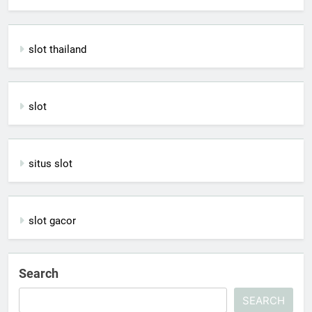
slot thailand
slot
situs slot
slot gacor
Search
SEARCH