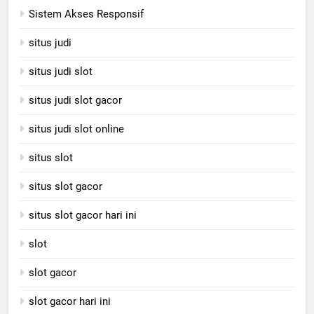
Sistem Akses Responsif
situs judi
situs judi slot
situs judi slot gacor
situs judi slot online
situs slot
situs slot gacor
situs slot gacor hari ini
slot
slot gacor
slot gacor hari ini