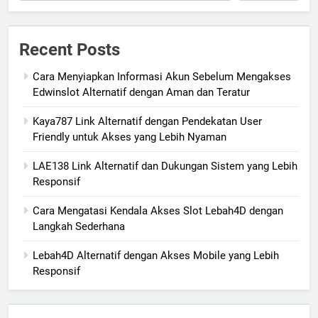
Recent Posts
Cara Menyiapkan Informasi Akun Sebelum Mengakses
Edwinslot Alternatif dengan Aman dan Teratur
Kaya787 Link Alternatif dengan Pendekatan User
Friendly untuk Akses yang Lebih Nyaman
LAE138 Link Alternatif dan Dukungan Sistem yang Lebih
Responsif
Cara Mengatasi Kendala Akses Slot Lebah4D dengan
Langkah Sederhana
Lebah4D Alternatif dengan Akses Mobile yang Lebih
Responsif