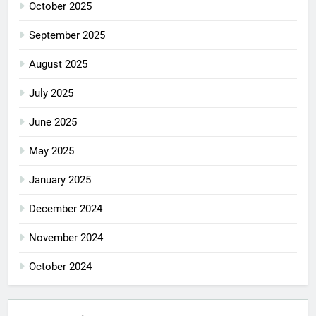
October 2025
September 2025
August 2025
July 2025
June 2025
May 2025
January 2025
December 2024
November 2024
October 2024