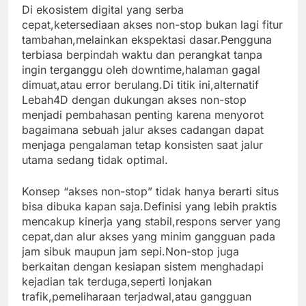
Di ekosistem digital yang serba
cepat,ketersediaan akses non-stop bukan lagi fitur
tambahan,melainkan ekspektasi dasar.Pengguna
terbiasa berpindah waktu dan perangkat tanpa
ingin terganggu oleh downtime,halaman gagal
dimuat,atau error berulang.Di titik ini,alternatif
Lebah4D dengan dukungan akses non-stop
menjadi pembahasan penting karena menyorot
bagaimana sebuah jalur akses cadangan dapat
menjaga pengalaman tetap konsisten saat jalur
utama sedang tidak optimal.
Konsep “akses non-stop” tidak hanya berarti situs
bisa dibuka kapan saja.Definisi yang lebih praktis
mencakup kinerja yang stabil,respons server yang
cepat,dan alur akses yang minim gangguan pada
jam sibuk maupun jam sepi.Non-stop juga
berkaitan dengan kesiapan sistem menghadapi
kejadian tak terduga,seperti lonjakan
trafik,pemeliharaan terjadwal,atau gangguan