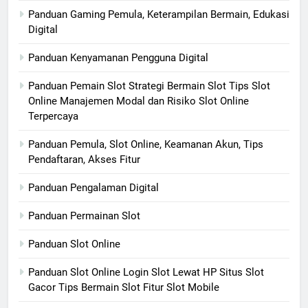
Panduan Gaming Pemula, Keterampilan Bermain, Edukasi
Digital
Panduan Kenyamanan Pengguna Digital
Panduan Pemain Slot Strategi Bermain Slot Tips Slot
Online Manajemen Modal dan Risiko Slot Online
Terpercaya
Panduan Pemula, Slot Online, Keamanan Akun, Tips
Pendaftaran, Akses Fitur
Panduan Pengalaman Digital
Panduan Permainan Slot
Panduan Slot Online
Panduan Slot Online Login Slot Lewat HP Situs Slot
Gacor Tips Bermain Slot Fitur Slot Mobile