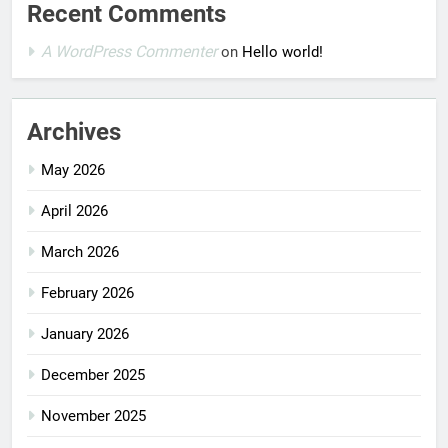
Recent Comments
A WordPress Commenter
on
Hello world!
Archives
May 2026
April 2026
March 2026
February 2026
January 2026
December 2025
November 2025