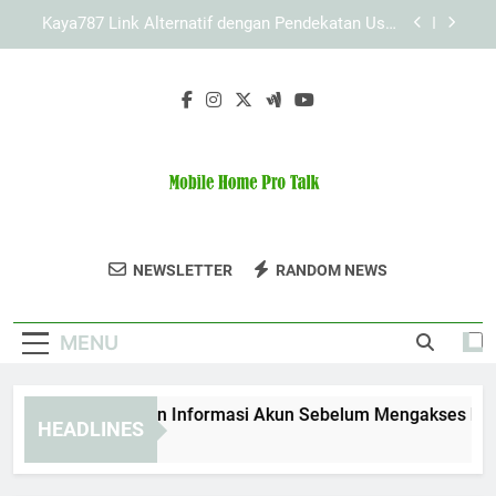
Kaya787 Link Alternatif dengan Pendekatan User
Skip
Friendly untuk Akses yang Lebih Nyaman
to
LAE138 Link Alternatif dan Dukungan Sistem yang
content
Lebih Responsif
Cara Mengatasi Kendala Akses Slot Lebah4D
dengan Langkah Sederhana
Cara Menyiapkan Informasi Akun Sebelum
Mengakses Edwinslot Alternatif dengan Aman
dan Teratur
Kaya787 Link Alternatif dengan Pendekatan User
Friendly untuk Akses yang Lebih Nyaman
Mobile Home
LAE138 Link Alternatif dan Dukungan Sistem yang
Ikuti Diskusi Dan Temukan Tips Tentang
Lebih Responsif
NEWSLETTER
RANDOM NEWS
Pro Talk
Rumah Mobil Di Mobile Home Pro Talk.
Cara Mengatasi Kendala Akses Slot Lebah4D
dengan Langkah Sederhana
MENU
Cara Menyiapkan Informasi Akun Sebelum Mengakses Edwinsl
HEADLINES
3 Months Ago