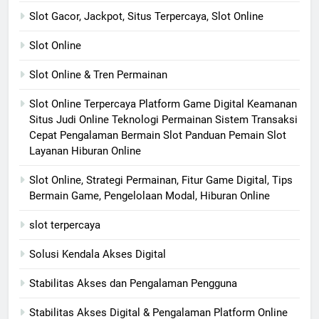
Slot Gacor, Jackpot, Situs Terpercaya, Slot Online
Slot Online
Slot Online & Tren Permainan
Slot Online Terpercaya Platform Game Digital Keamanan
Situs Judi Online Teknologi Permainan Sistem Transaksi
Cepat Pengalaman Bermain Slot Panduan Pemain Slot
Layanan Hiburan Online
Slot Online, Strategi Permainan, Fitur Game Digital, Tips
Bermain Game, Pengelolaan Modal, Hiburan Online
slot terpercaya
Solusi Kendala Akses Digital
Stabilitas Akses dan Pengalaman Pengguna
Stabilitas Akses Digital & Pengalaman Platform Online