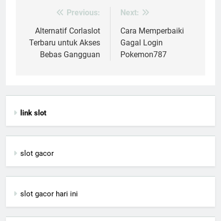
Previous:
Next:
Post
navigation
Alternatif Corlaslot
Cara Memperbaiki
Terbaru untuk Akses
Gagal Login
Bebas Gangguan
Pokemon787
link slot
slot gacor
slot gacor hari ini