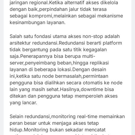
jaringan regional.Ketika alternatif akses dikelola
dengan baik,perpindahan jalur tidak terasa
sebagai kompromi,melainkan sebagai mekanisme
kesinambungan layanan.
Salah satu fondasi utama akses non-stop adalah
arsitektur redundansi.Redundansi berarti platform
tidak bergantung pada satu titik kegagalan
saja.Penerapannya bisa berupa multi-
server,penyeimbang beban,hingga replikasi
layanan di beberapa lokasi.Dengan desain
ini,ketika satu node bermasalah,permintaan
pengguna bisa dialihkan secara otomatis ke node
lain yang masih sehat.Hasilnya,downtime bisa
ditekan dan pengguna tetap memperoleh akses
yang lancar.
Selain redundansi,monitoring real-time memainkan
peran besar untuk menjaga akses tetap
hidup.Monitoring bukan sekadar mencatat