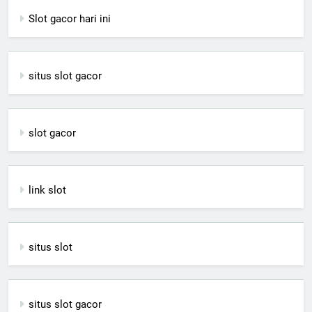
Slot gacor hari ini
situs slot gacor
slot gacor
link slot
situs slot
situs slot gacor