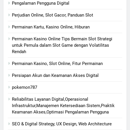
Pengalaman Pengguna Digital
Perjudian Online, Slot Gacor, Panduan Slot
Permainan Kartu, Kasino Online, Hiburan
Permainan Kasino Online Tips Bermain Slot Strategi
untuk Pemula dalam Slot Game dengan Volatilitas
Rendah
Permainan Kasino, Slot Online, Fitur Permainan
Persiapan Akun dan Keamanan Akses Digital
pokemon787
Reliabilitas Layanan Digital,Operasional
Infrastruktur,Manajemen Ketersediaan Sistem,Praktik
Keamanan Akses,Optimasi Pengalaman Pengguna
SEO & Digital Strategy, UX Design, Web Architecture