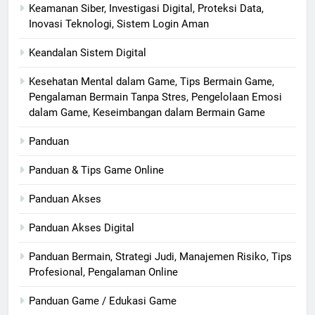
Keamanan Siber, Investigasi Digital, Proteksi Data,
Inovasi Teknologi, Sistem Login Aman
Keandalan Sistem Digital
Kesehatan Mental dalam Game, Tips Bermain Game,
Pengalaman Bermain Tanpa Stres, Pengelolaan Emosi
dalam Game, Keseimbangan dalam Bermain Game
Panduan
Panduan & Tips Game Online
Panduan Akses
Panduan Akses Digital
Panduan Bermain, Strategi Judi, Manajemen Risiko, Tips
Profesional, Pengalaman Online
Panduan Game / Edukasi Game