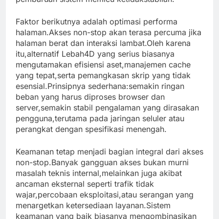
Faktor berikutnya adalah optimasi performa
halaman.Akses non-stop akan terasa percuma jika
halaman berat dan interaksi lambat.Oleh karena
itu,alternatif Lebah4D yang serius biasanya
mengutamakan efisiensi aset,manajemen cache
yang tepat,serta pemangkasan skrip yang tidak
esensial.Prinsipnya sederhana:semakin ringan
beban yang harus diproses browser dan
server,semakin stabil pengalaman yang dirasakan
pengguna,terutama pada jaringan seluler atau
perangkat dengan spesifikasi menengah.
Keamanan tetap menjadi bagian integral dari akses
non-stop.Banyak gangguan akses bukan murni
masalah teknis internal,melainkan juga akibat
ancaman eksternal seperti trafik tidak
wajar,percobaan eksploitasi,atau serangan yang
menargetkan ketersediaan layanan.Sistem
keamanan yang baik biasanya mengombinasikan