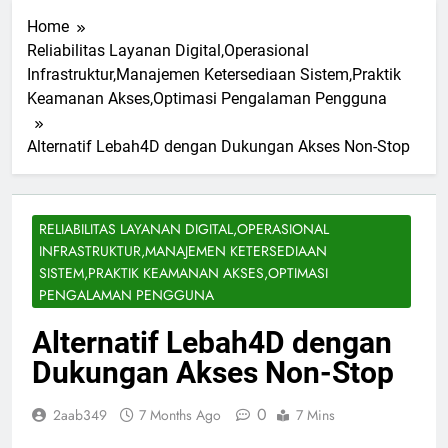
Home
Reliabilitas Layanan Digital,Operasional
Infrastruktur,Manajemen Ketersediaan Sistem,Praktik
Keamanan Akses,Optimasi Pengalaman Pengguna
Alternatif Lebah4D dengan Dukungan Akses Non-Stop
RELIABILITAS LAYANAN DIGITAL,OPERASIONAL
INFRASTRUKTUR,MANAJEMEN KETERSEDIAAN
SISTEM,PRAKTIK KEAMANAN AKSES,OPTIMASI
PENGALAMAN PENGGUNA
Alternatif Lebah4D dengan
Dukungan Akses Non-Stop
0
2aab349
7 Months Ago
7 Mins