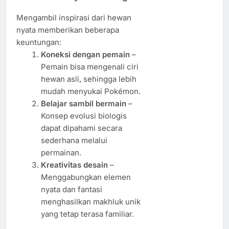
Mengambil inspirasi dari hewan
nyata memberikan beberapa
keuntungan:
Koneksi dengan pemain
–
Pemain bisa mengenali ciri
hewan asli, sehingga lebih
mudah menyukai Pokémon.
Belajar sambil bermain
–
Konsep evolusi biologis
dapat dipahami secara
sederhana melalui
permainan.
Kreativitas desain
–
Menggabungkan elemen
nyata dan fantasi
menghasilkan makhluk unik
yang tetap terasa familiar.