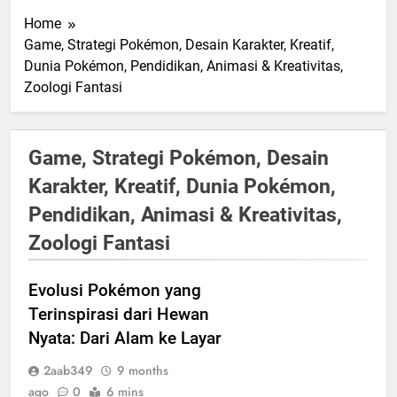
Home
Game, Strategi Pokémon, Desain Karakter, Kreatif,
Dunia Pokémon, Pendidikan, Animasi & Kreativitas,
Zoologi Fantasi
Game, Strategi Pokémon, Desain
Karakter, Kreatif, Dunia Pokémon,
Pendidikan, Animasi & Kreativitas,
Zoologi Fantasi
Evolusi Pokémon yang
Terinspirasi dari Hewan
Nyata: Dari Alam ke Layar
2aab349
9 months
ago
0
6 mins