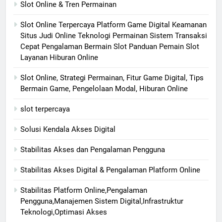
Slot Online & Tren Permainan
Slot Online Terpercaya Platform Game Digital Keamanan
Situs Judi Online Teknologi Permainan Sistem Transaksi
Cepat Pengalaman Bermain Slot Panduan Pemain Slot
Layanan Hiburan Online
Slot Online, Strategi Permainan, Fitur Game Digital, Tips
Bermain Game, Pengelolaan Modal, Hiburan Online
slot terpercaya
Solusi Kendala Akses Digital
Stabilitas Akses dan Pengalaman Pengguna
Stabilitas Akses Digital & Pengalaman Platform Online
Stabilitas Platform Online,Pengalaman
Pengguna,Manajemen Sistem Digital,Infrastruktur
Teknologi,Optimasi Akses