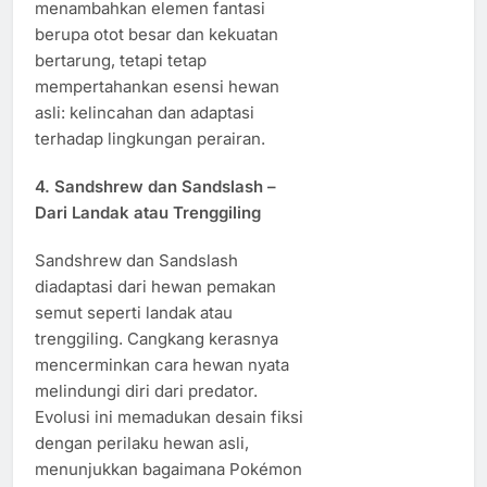
menambahkan elemen fantasi
berupa otot besar dan kekuatan
bertarung, tetapi tetap
mempertahankan esensi hewan
asli: kelincahan dan adaptasi
terhadap lingkungan perairan.
4.
Sandshrew dan Sandslash –
Dari Landak atau Trenggiling
Sandshrew dan Sandslash
diadaptasi dari hewan pemakan
semut seperti landak atau
trenggiling. Cangkang kerasnya
mencerminkan cara hewan nyata
melindungi diri dari predator.
Evolusi ini memadukan desain fiksi
dengan perilaku hewan asli,
menunjukkan bagaimana Pokémon