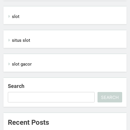
slot
situs slot
slot gacor
Search
SEARCH
Recent Posts