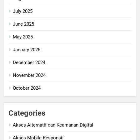
July 2025
June 2025
May 2025
January 2025
December 2024
November 2024
October 2024
Categories
Akses Alternatif dan Keamanan Digital
Akses Mobile Responsif