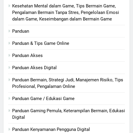
Kesehatan Mental dalam Game, Tips Bermain Game,
Pengalaman Bermain Tanpa Stres, Pengelolaan Emosi
dalam Game, Keseimbangan dalam Bermain Game
Panduan
Panduan & Tips Game Online
Panduan Akses
Panduan Akses Digital
Panduan Bermain, Strategi Judi, Manajemen Risiko, Tips
Profesional, Pengalaman Online
Panduan Game / Edukasi Game
Panduan Gaming Pemula, Keterampilan Bermain, Edukasi
Digital
Panduan Kenyamanan Pengguna Digital