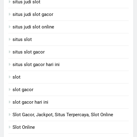
situs judi slot
situs judi slot gacor
situs judi slot online
situs slot
situs slot gacor
situs slot gacor hari ini
slot
slot gacor
slot gacor hari ini
Slot Gacor, Jackpot, Situs Terpercaya, Slot Online
Slot Online