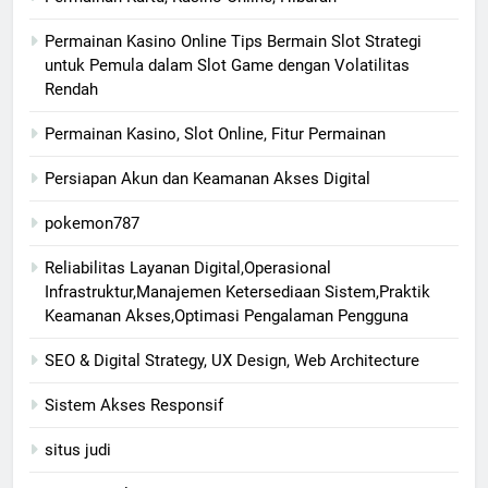
Permainan Kasino Online Tips Bermain Slot Strategi
untuk Pemula dalam Slot Game dengan Volatilitas
Rendah
Permainan Kasino, Slot Online, Fitur Permainan
Persiapan Akun dan Keamanan Akses Digital
pokemon787
Reliabilitas Layanan Digital,Operasional
Infrastruktur,Manajemen Ketersediaan Sistem,Praktik
Keamanan Akses,Optimasi Pengalaman Pengguna
SEO & Digital Strategy, UX Design, Web Architecture
Sistem Akses Responsif
situs judi