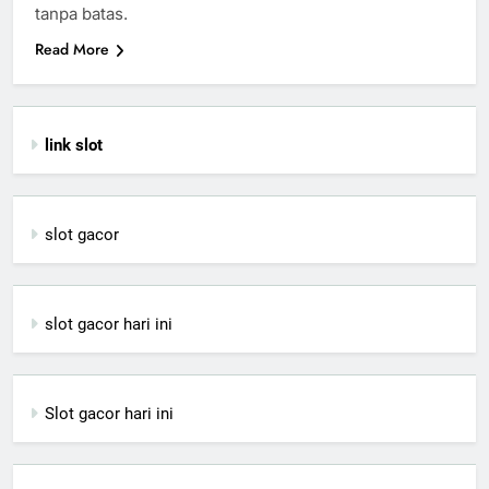
tanpa batas.
Read More
link slot
slot gacor
slot gacor hari ini
Slot gacor hari ini