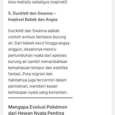
bisa realistis sekaligus imajinatif.
5.
Ducklett dan Swanna –
Inspirasi Bebek dan Angsa
Ducklett dan Swanna adalah
contoh evolusi berbasis burung
air. Dari bebek kecil hingga angsa
anggun, desainnya meniru
pertumbuhan nyata dari spesies
burung air sambil menambahkan
kemampuan tempur dan estetika
fantasi. Pola migrasi dan
habitatnya juga tercermin dalam
permainan, memberi kesan
kehidupan nyata yang konsisten.
Mengapa Evolusi Pokémon
dari Hewan Nyata Penting