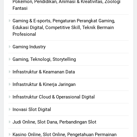
Pokémon, Pendidikan, Animasi & Kreativitas, Zoologi
Fantasi
Gaming & E-sports, Pengaturan Perangkat Gaming,
Edukasi Digital, Competitive Skill, Teknik Bermain
Profesional
Gaming Industry
Gaming, Teknologi, Storytelling
Infrastruktur & Keamanan Data
Infrastruktur & Kinerja Jaringan
Infrastruktur Cloud & Operasional Digital
Inovasi Slot Digital
Judi Online, Slot Dana, Perbandingan Slot
Kasino Online, Slot Online, Pengetahuan Permainan