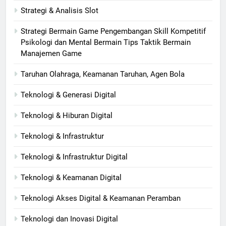
Strategi & Analisis Slot
Strategi Bermain Game Pengembangan Skill Kompetitif
Psikologi dan Mental Bermain Tips Taktik Bermain
Manajemen Game
Taruhan Olahraga, Keamanan Taruhan, Agen Bola
Teknologi & Generasi Digital
Teknologi & Hiburan Digital
Teknologi & Infrastruktur
Teknologi & Infrastruktur Digital
Teknologi & Keamanan Digital
Teknologi Akses Digital & Keamanan Peramban
Teknologi dan Inovasi Digital