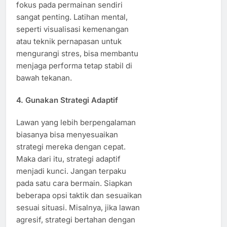
fokus pada permainan sendiri
sangat penting. Latihan mental,
seperti visualisasi kemenangan
atau teknik pernapasan untuk
mengurangi stres, bisa membantu
menjaga performa tetap stabil di
bawah tekanan.
4. Gunakan Strategi Adaptif
Lawan yang lebih berpengalaman
biasanya bisa menyesuaikan
strategi mereka dengan cepat.
Maka dari itu, strategi adaptif
menjadi kunci. Jangan terpaku
pada satu cara bermain. Siapkan
beberapa opsi taktik dan sesuaikan
sesuai situasi. Misalnya, jika lawan
agresif, strategi bertahan dengan