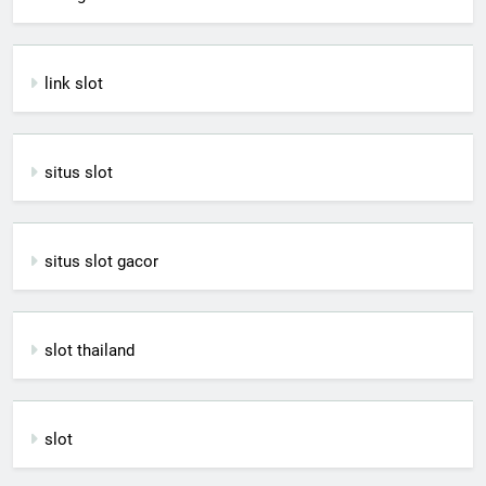
link slot
situs slot
situs slot gacor
slot thailand
slot