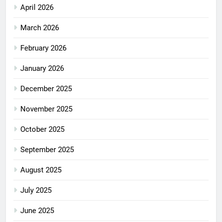
April 2026
March 2026
February 2026
January 2026
December 2025
November 2025
October 2025
September 2025
August 2025
July 2025
June 2025