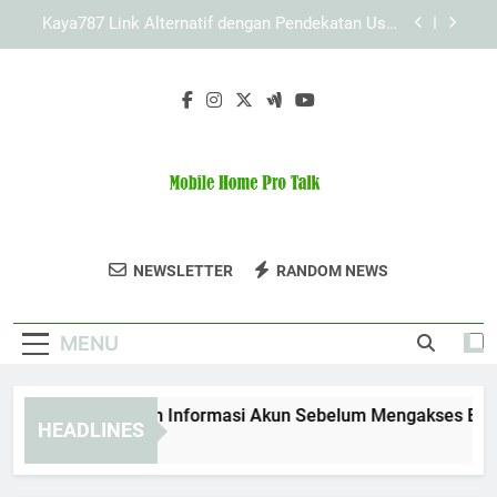
Skip
LAE138 Link Alternatif dan Dukungan Sistem yang
to
Lebih Responsif
content
Cara Mengatasi Kendala Akses Slot Lebah4D
dengan Langkah Sederhana
Cara Menyiapkan Informasi Akun Sebelum
Mengakses Edwinslot Alternatif dengan Aman
dan Teratur
Kaya787 Link Alternatif dengan Pendekatan User
Friendly untuk Akses yang Lebih Nyaman
LAE138 Link Alternatif dan Dukungan Sistem yang
Mobile Home
Lebih Responsif
Ikuti Diskusi Dan Temukan Tips Tentang
NEWSLETTER
RANDOM NEWS
Cara Mengatasi Kendala Akses Slot Lebah4D
Pro Talk
Rumah Mobil Di Mobile Home Pro Talk.
dengan Langkah Sederhana
MENU
Cara Menyiapkan Informasi Akun Sebelum Mengakses Edwinslo
HEADLINES
3 Months Ago