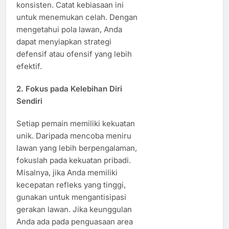
konsisten. Catat kebiasaan ini
untuk menemukan celah. Dengan
mengetahui pola lawan, Anda
dapat menyiapkan strategi
defensif atau ofensif yang lebih
efektif.
2. Fokus pada Kelebihan Diri
Sendiri
Setiap pemain memiliki kekuatan
unik. Daripada mencoba meniru
lawan yang lebih berpengalaman,
fokuslah pada kekuatan pribadi.
Misalnya, jika Anda memiliki
kecepatan refleks yang tinggi,
gunakan untuk mengantisipasi
gerakan lawan. Jika keunggulan
Anda ada pada penguasaan area