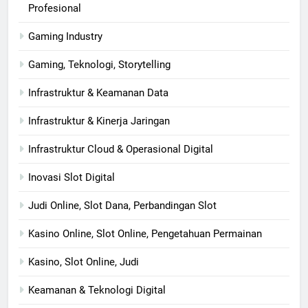
Profesional
Gaming Industry
Gaming, Teknologi, Storytelling
Infrastruktur & Keamanan Data
Infrastruktur & Kinerja Jaringan
Infrastruktur Cloud & Operasional Digital
Inovasi Slot Digital
Judi Online, Slot Dana, Perbandingan Slot
Kasino Online, Slot Online, Pengetahuan Permainan
Kasino, Slot Online, Judi
Keamanan & Teknologi Digital