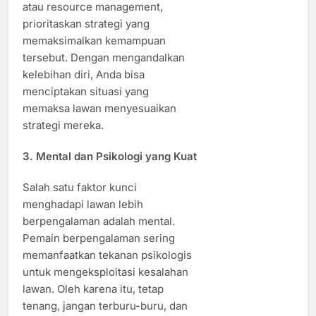
atau resource management,
prioritaskan strategi yang
memaksimalkan kemampuan
tersebut. Dengan mengandalkan
kelebihan diri, Anda bisa
menciptakan situasi yang
memaksa lawan menyesuaikan
strategi mereka.
3. Mental dan Psikologi yang Kuat
Salah satu faktor kunci
menghadapi lawan lebih
berpengalaman adalah mental.
Pemain berpengalaman sering
memanfaatkan tekanan psikologis
untuk mengeksploitasi kesalahan
lawan. Oleh karena itu, tetap
tenang, jangan terburu-buru, dan