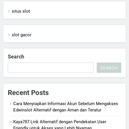
situs slot
slot gacor
Search
SEARCH
Recent Posts
Cara Menyiapkan Informasi Akun Sebelum Mengakses
Edwinslot Alternatif dengan Aman dan Teratur
Kaya787 Link Alternatif dengan Pendekatan User
Friendly untuk Akses yang Lebih Nyaman