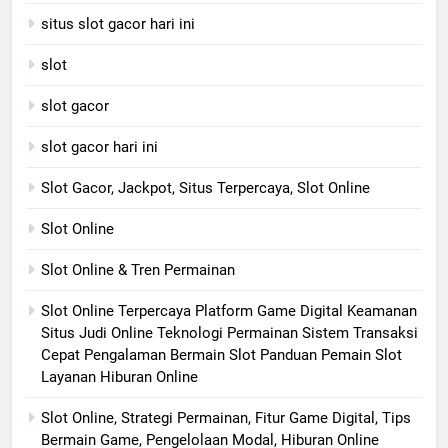
situs slot gacor hari ini
slot
slot gacor
slot gacor hari ini
Slot Gacor, Jackpot, Situs Terpercaya, Slot Online
Slot Online
Slot Online & Tren Permainan
Slot Online Terpercaya Platform Game Digital Keamanan
Situs Judi Online Teknologi Permainan Sistem Transaksi
Cepat Pengalaman Bermain Slot Panduan Pemain Slot
Layanan Hiburan Online
Slot Online, Strategi Permainan, Fitur Game Digital, Tips
Bermain Game, Pengelolaan Modal, Hiburan Online