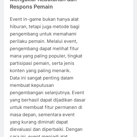
Respons Pemain
Event in-game bukan hanya alat
hiburan, tetapi juga metode bagi
pengembang untuk memahami
perilaku pemain. Melalui event,
pengembang dapat melihat fitur
mana yang paling populer, tingkat
partisipasi pemain, serta jenis
konten yang paling menarik.
Data ini sangat penting dalam
membuat keputusan
pengembangan selanjutnya. Event
yang berhasil dapat dijadikan dasar
untuk membuat fitur permanen di
masa depan, sementara event
yang kurang diminati dapat
dievaluasi dan diperbaiki. Dengan
cara ini, event menjadi alat