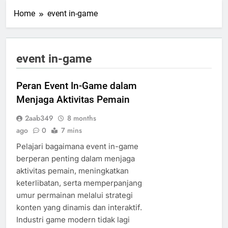
Home
event in-game
event in-game
Peran Event In-Game dalam
Menjaga Aktivitas Pemain
2aab349
8 months
ago
0
7 mins
Pelajari bagaimana event in-game
berperan penting dalam menjaga
aktivitas pemain, meningkatkan
keterlibatan, serta memperpanjang
umur permainan melalui strategi
konten yang dinamis dan interaktif.
Industri game modern tidak lagi