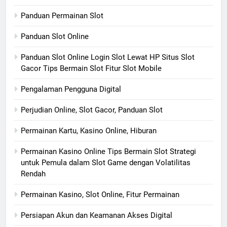
Panduan Permainan Slot
Panduan Slot Online
Panduan Slot Online Login Slot Lewat HP Situs Slot
Gacor Tips Bermain Slot Fitur Slot Mobile
Pengalaman Pengguna Digital
Perjudian Online, Slot Gacor, Panduan Slot
Permainan Kartu, Kasino Online, Hiburan
Permainan Kasino Online Tips Bermain Slot Strategi
untuk Pemula dalam Slot Game dengan Volatilitas
Rendah
Permainan Kasino, Slot Online, Fitur Permainan
Persiapan Akun dan Keamanan Akses Digital