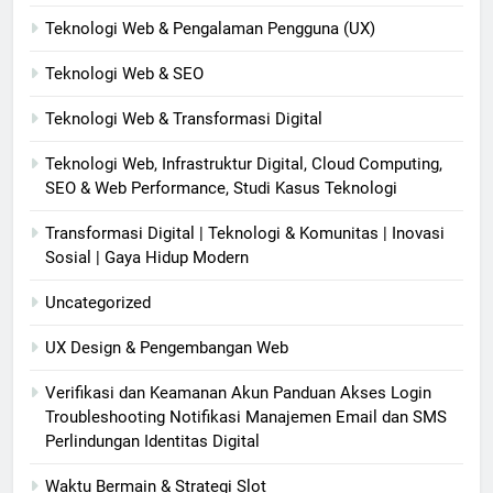
Teknologi Web & Pengalaman Pengguna (UX)
Teknologi Web & SEO
Teknologi Web & Transformasi Digital
Teknologi Web, Infrastruktur Digital, Cloud Computing,
SEO & Web Performance, Studi Kasus Teknologi
Transformasi Digital | Teknologi & Komunitas | Inovasi
Sosial | Gaya Hidup Modern
Uncategorized
UX Design & Pengembangan Web
Verifikasi dan Keamanan Akun Panduan Akses Login
Troubleshooting Notifikasi Manajemen Email dan SMS
Perlindungan Identitas Digital
Waktu Bermain & Strategi Slot