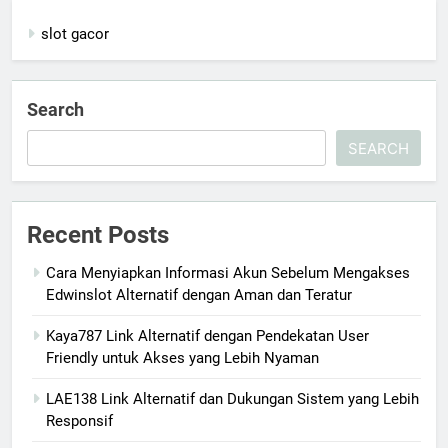
slot gacor
Search
SEARCH
Recent Posts
Cara Menyiapkan Informasi Akun Sebelum Mengakses
Edwinslot Alternatif dengan Aman dan Teratur
Kaya787 Link Alternatif dengan Pendekatan User
Friendly untuk Akses yang Lebih Nyaman
LAE138 Link Alternatif dan Dukungan Sistem yang Lebih
Responsif