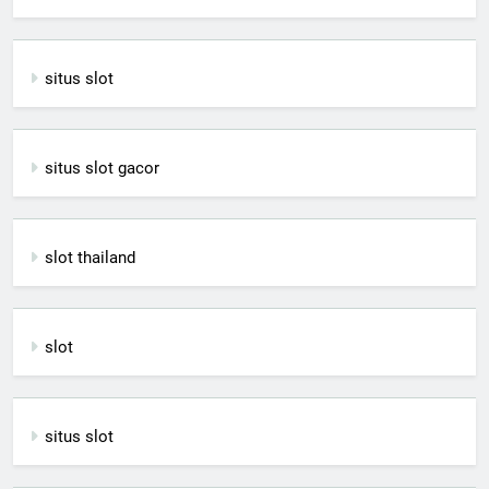
situs slot
situs slot gacor
slot thailand
slot
situs slot