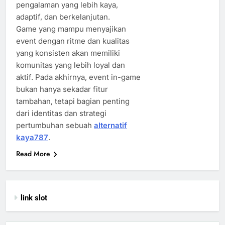
pengalaman yang lebih kaya,
adaptif, dan berkelanjutan.
Game yang mampu menyajikan
event dengan ritme dan kualitas
yang konsisten akan memiliki
komunitas yang lebih loyal dan
aktif. Pada akhirnya, event in-game
bukan hanya sekadar fitur
tambahan, tetapi bagian penting
dari identitas dan strategi
pertumbuhan sebuah
alternatif
kaya787
.
Read More
link slot