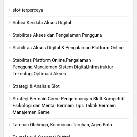
slot terpercaya
Solusi Kendala Akses Digital
Stabilitas Akses dan Pengalaman Pengguna
Stabilitas Akses Digital & Pengalaman Platform Online
Stabilitas Platform Online,Pengalaman
Pengguna,Manajemen Sistem Digital,Infrastruktur
Teknologi,Optimasi Akses
Strategi & Analisis Slot
Strategi Bermain Game Pengembangan Skill Kompetitif
Psikologi dan Mental Bermain Tips Taktik Bermain
Manajemen Game
Taruhan Olahraga, Keamanan Taruhan, Agen Bola