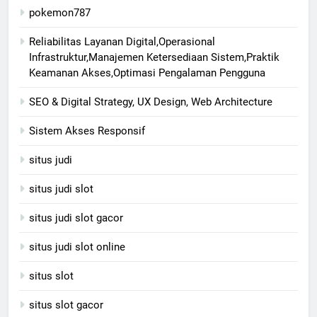
pokemon787
Reliabilitas Layanan Digital,Operasional
Infrastruktur,Manajemen Ketersediaan Sistem,Praktik
Keamanan Akses,Optimasi Pengalaman Pengguna
SEO & Digital Strategy, UX Design, Web Architecture
Sistem Akses Responsif
situs judi
situs judi slot
situs judi slot gacor
situs judi slot online
situs slot
situs slot gacor