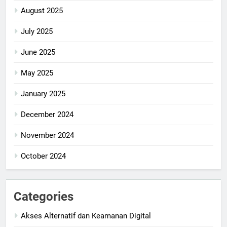
August 2025
July 2025
June 2025
May 2025
January 2025
December 2024
November 2024
October 2024
Categories
Akses Alternatif dan Keamanan Digital