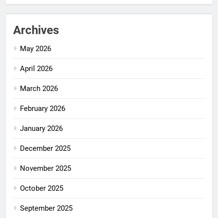
Archives
May 2026
April 2026
March 2026
February 2026
January 2026
December 2025
November 2025
October 2025
September 2025