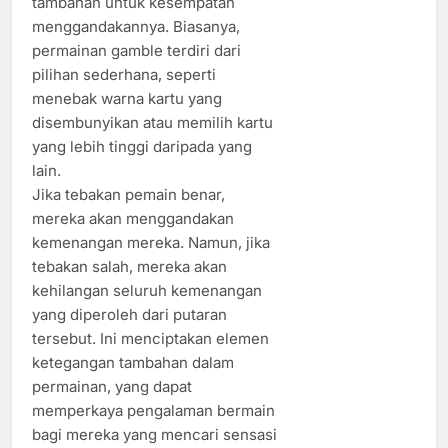
tambahan untuk kesempatan
menggandakannya. Biasanya,
permainan gamble terdiri dari
pilihan sederhana, seperti
menebak warna kartu yang
disembunyikan atau memilih kartu
yang lebih tinggi daripada yang
lain.
Jika tebakan pemain benar,
mereka akan menggandakan
kemenangan mereka. Namun, jika
tebakan salah, mereka akan
kehilangan seluruh kemenangan
yang diperoleh dari putaran
tersebut. Ini menciptakan elemen
ketegangan tambahan dalam
permainan, yang dapat
memperkaya pengalaman bermain
bagi mereka yang mencari sensasi