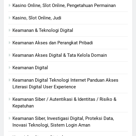
Kasino Online, Slot Online, Pengetahuan Permainan
Kasino, Slot Online, Judi
Keamanan & Teknologi Digital
Keamanan Akses dan Perangkat Pribadi
Keamanan Akses Digital & Tata Kelola Domain
Keamanan Digital
Keamanan Digital Teknologi Internet Panduan Akses
Literasi Digital User Experience
Keamanan Siber / Autentikasi & Identitas / Risiko &
Kepatuhan
Keamanan Siber, Investigasi Digital, Proteksi Data,
Inovasi Teknologi, Sistem Login Aman