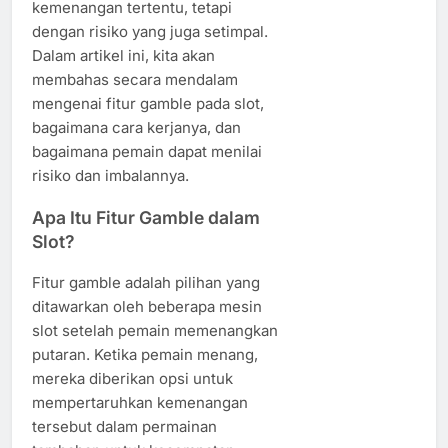
kemenangan tertentu, tetapi
dengan risiko yang juga setimpal.
Dalam artikel ini, kita akan
membahas secara mendalam
mengenai fitur gamble pada slot,
bagaimana cara kerjanya, dan
bagaimana pemain dapat menilai
risiko dan imbalannya.
Apa Itu Fitur Gamble dalam
Slot?
Fitur gamble adalah pilihan yang
ditawarkan oleh beberapa mesin
slot setelah pemain memenangkan
putaran. Ketika pemain menang,
mereka diberikan opsi untuk
mempertaruhkan kemenangan
tersebut dalam permainan