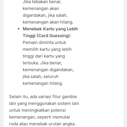
Jika tebakan benar,
kemenangan akan
digandakan, jika salah,
kemenangan akan hilang.
Menebak Kartu yang Lebih
Tinggi (Card Guessing)
:
Pemain diminta untuk
memilih kartu yang lebih
tinggi dari kartu yang
terbuka. Jika benar,
kemenangan digandakan,
jika salah, seluruh
kemenangan hilang.
Selain itu, ada variasi fitur gamble
lain yang menggunakan sistem lain
untuk meningkatkan potensi
kemenangan, seperti memutar
roda atau menebak urutan angka.