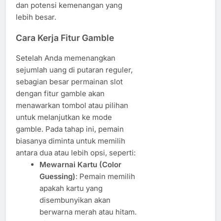
dan potensi kemenangan yang
lebih besar.
Cara Kerja Fitur Gamble
Setelah Anda memenangkan
sejumlah uang di putaran reguler,
sebagian besar permainan slot
dengan fitur gamble akan
menawarkan tombol atau pilihan
untuk melanjutkan ke mode
gamble. Pada tahap ini, pemain
biasanya diminta untuk memilih
antara dua atau lebih opsi, seperti:
Mewarnai Kartu (Color
Guessing)
: Pemain memilih
apakah kartu yang
disembunyikan akan
berwarna merah atau hitam.