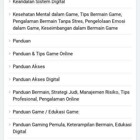
Keandalan Sistem Digital
Kesehatan Mental dalam Game, Tips Bermain Game,
Pengalaman Bermain Tanpa Stres, Pengelolaan Emosi
dalam Game, Keseimbangan dalam Bermain Game
Panduan
Panduan & Tips Game Online
Panduan Akses
Panduan Akses Digital
Panduan Bermain, Strategi Judi, Manajemen Risiko, Tips
Profesional, Pengalaman Online
Panduan Game / Edukasi Game
Panduan Gaming Pemula, Keterampilan Bermain, Edukasi
Digital