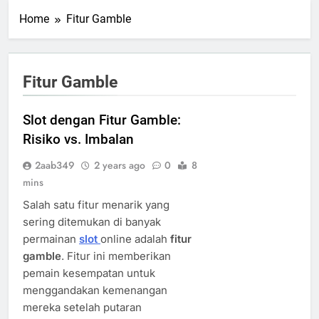
Home
Fitur Gamble
Fitur Gamble
Slot dengan Fitur Gamble:
Risiko vs. Imbalan
2aab349
2 years ago
0
8
mins
Salah satu fitur menarik yang
sering ditemukan di banyak
permainan
slot
online adalah
fitur
gamble
. Fitur ini memberikan
pemain kesempatan untuk
menggandakan kemenangan
mereka setelah putaran