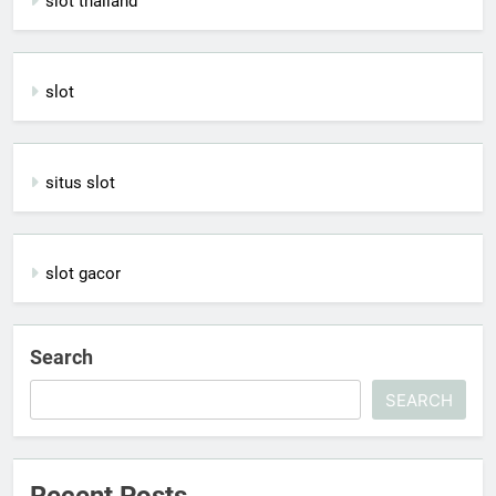
slot thailand
slot
situs slot
slot gacor
Search
SEARCH