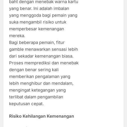
baht dengan menebak warna kartu
yang benar. Ini adalah imbalan
yang menggoda bagi pemain yang
suka mengambil risiko untuk
memperbesar kemenangan
mereka.
Bagi beberapa pemain, fitur
gamble menawarkan sensasi lebih
dari sekadar kemenangan biasa.
Proses memprediksi dan menebak
dengan benar sering kali
memberikan pengalaman yang
lebih menghibur dan mendalam,
mengingat ketegangan yang
terlibat dalam pengambilan
keputusan cepat.
Risiko Kehilangan Kemenangan