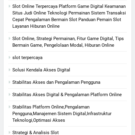
Slot Online Terpercaya Platform Game Digital Keamanan
Situs Judi Online Teknologi Permainan Sistem Transaksi
Cepat Pengalaman Bermain Slot Panduan Pemain Slot
Layanan Hiburan Online
Slot Online, Strategi Permainan, Fitur Game Digital, Tips
Bermain Game, Pengelolaan Modal, Hiburan Online
slot terpercaya
Solusi Kendala Akses Digital
Stabilitas Akses dan Pengalaman Pengguna
Stabilitas Akses Digital & Pengalaman Platform Online
Stabilitas Platform Online,Pengalaman
Pengguna,Manajemen Sistem Digital,Infrastruktur
Teknologi,Optimasi Akses
Strategi & Analisis Slot