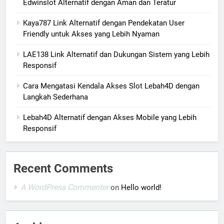
Edwinslot Alternatif dengan Aman dan Teratur
Kaya787 Link Alternatif dengan Pendekatan User
Friendly untuk Akses yang Lebih Nyaman
LAE138 Link Alternatif dan Dukungan Sistem yang Lebih
Responsif
Cara Mengatasi Kendala Akses Slot Lebah4D dengan
Langkah Sederhana
Lebah4D Alternatif dengan Akses Mobile yang Lebih
Responsif
Recent Comments
A WordPress Commenter
on
Hello world!