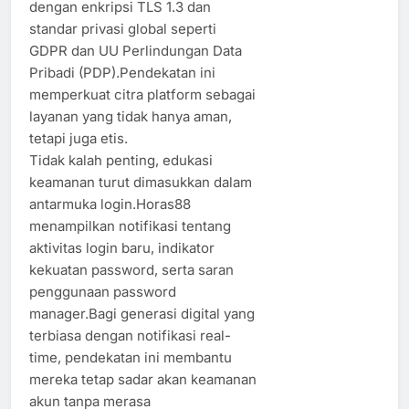
dengan enkripsi TLS 1.3 dan
standar privasi global seperti
GDPR dan UU Perlindungan Data
Pribadi (PDP).Pendekatan ini
memperkuat citra platform sebagai
layanan yang tidak hanya aman,
tetapi juga etis.
Tidak kalah penting, edukasi
keamanan turut dimasukkan dalam
antarmuka login.Horas88
menampilkan notifikasi tentang
aktivitas login baru, indikator
kekuatan password, serta saran
penggunaan password
manager.Bagi generasi digital yang
terbiasa dengan notifikasi real-
time, pendekatan ini membantu
mereka tetap sadar akan keamanan
akun tanpa merasa