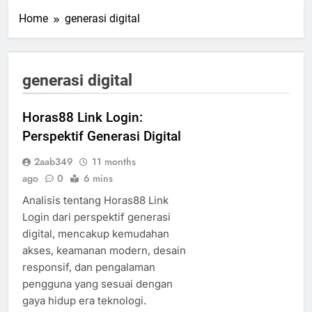
Home
generasi digital
generasi digital
Horas88 Link Login:
Perspektif Generasi Digital
2aab349
11 months
ago
0
6 mins
Analisis tentang Horas88 Link
Login dari perspektif generasi
digital, mencakup kemudahan
akses, keamanan modern, desain
responsif, dan pengalaman
pengguna yang sesuai dengan
gaya hidup era teknologi.