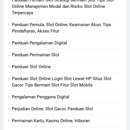
Panduan Pemain Slot Strategi Bermain Slot Tips Slot
Online Manajemen Modal dan Risiko Slot Online
Terpercaya
Panduan Pemula, Slot Online, Keamanan Akun, Tips
Pendaftaran, Akses Fitur
Panduan Pengalaman Digital
Panduan Permainan Slot
Panduan Slot Online
Panduan Slot Online Login Slot Lewat HP Situs Slot
Gacor Tips Bermain Slot Fitur Slot Mobile
Pengalaman Pengguna Digital
Perjudian Online, Slot Gacor, Panduan Slot
Permainan Kartu, Kasino Online, Hiburan