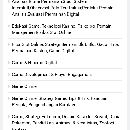
Analisis Ritme Permainan,Studi Sistem
Interaktif,Observasi Pola Terstruktur,Perilaku Pemain
Analitis,Evaluasi Permainan Digital
Edukasi Game, Teknologi Kasino, Psikologi Pemain,
Manajemen Risiko, Slot Online
Fitur Slot Online, Strategi Bermain Slot, Slot Gacor, Tips
Permainan Kasino, Game Digital
Game & Hiburan Digital
Game Development & Player Engagement
Game Online
Game Online, Strategi Game, Tips & Trik, Panduan
Pemula, Pengembangan Karakter
Game, Strategi Pokémon, Desain Karakter, Kreatif, Dunia
Pokémon, Pendidikan, Animasi & Kreativitas, Zoologi
Fantasi