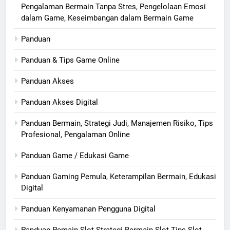
Pengalaman Bermain Tanpa Stres, Pengelolaan Emosi
dalam Game, Keseimbangan dalam Bermain Game
Panduan
Panduan & Tips Game Online
Panduan Akses
Panduan Akses Digital
Panduan Bermain, Strategi Judi, Manajemen Risiko, Tips
Profesional, Pengalaman Online
Panduan Game / Edukasi Game
Panduan Gaming Pemula, Keterampilan Bermain, Edukasi
Digital
Panduan Kenyamanan Pengguna Digital