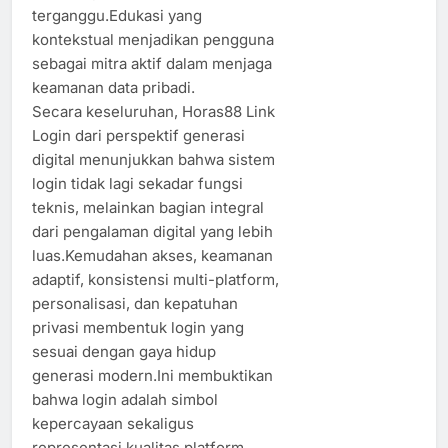
terganggu.Edukasi yang
kontekstual menjadikan pengguna
sebagai mitra aktif dalam menjaga
keamanan data pribadi.
Secara keseluruhan, Horas88 Link
Login dari perspektif generasi
digital menunjukkan bahwa sistem
login tidak lagi sekadar fungsi
teknis, melainkan bagian integral
dari pengalaman digital yang lebih
luas.Kemudahan akses, keamanan
adaptif, konsistensi multi-platform,
personalisasi, dan kepatuhan
privasi membentuk login yang
sesuai dengan gaya hidup
generasi modern.Ini membuktikan
bahwa login adalah simbol
kepercayaan sekaligus
representasi kualitas platform.