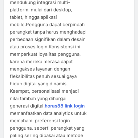
mendukung integrasi multi-
platform, mulai dari desktop,
tablet, hingga aplikasi
mobile.Pengguna dapat berpindah
perangkat tanpa harus menghadapi
perbedaan signifikan dalam desain
atau proses login.Konsistensi ini
memperkuat loyalitas pengguna,
karena mereka merasa dapat
mengakses layanan dengan
fleksibilitas penuh sesuai gaya
hidup digital yang dinamis.
Keempat, personalisasi menjadi
nilai tambah yang dihargai
generasi digital.
horas88 link login
memanfaatkan data analytics untuk
memahami preferensi login
pengguna, seperti perangkat yang
paling sering dipakai atau metode