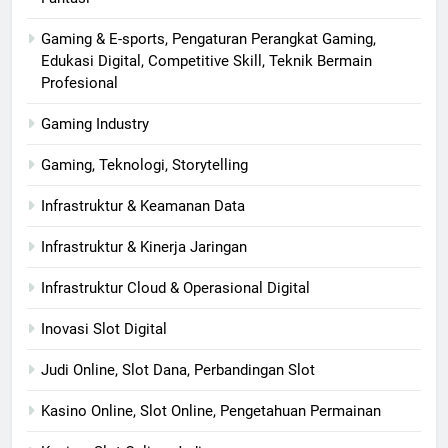
Gaming & E-sports, Pengaturan Perangkat Gaming,
Edukasi Digital, Competitive Skill, Teknik Bermain
Profesional
Gaming Industry
Gaming, Teknologi, Storytelling
Infrastruktur & Keamanan Data
Infrastruktur & Kinerja Jaringan
Infrastruktur Cloud & Operasional Digital
Inovasi Slot Digital
Judi Online, Slot Dana, Perbandingan Slot
Kasino Online, Slot Online, Pengetahuan Permainan