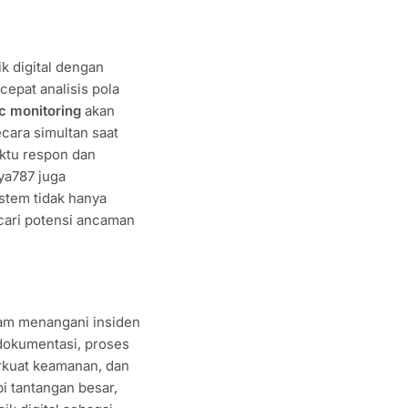
k digital dengan
epat analisis pola
ic monitoring
akan
cara simultan saat
aktu respon dan
ya787 juga
istem tidak hanya
ncari potensi ancaman
alam menangani insiden
a dokumentasi, proses
kuat keamanan, dan
 tantangan besar,