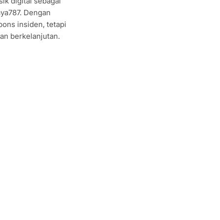
ik digital sebagai
aya787. Dengan
ons insiden, tetapi
an berkelanjutan.