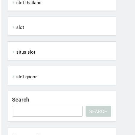
slot thailand
slot
situs slot
slot gacor
Search
SEARCH