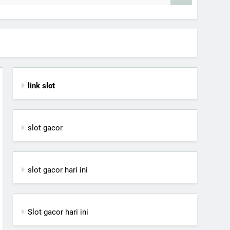
link slot
slot gacor
slot gacor hari ini
Slot gacor hari ini