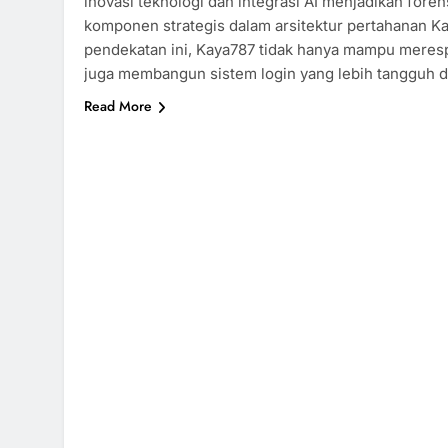
inovasi teknologi dan integrasi AI menjadikan forens
komponen strategis dalam arsitektur pertahanan K
pendekatan ini, Kaya787 tidak hanya mampu meresp
juga membangun sistem login yang lebih tangguh d
Read More