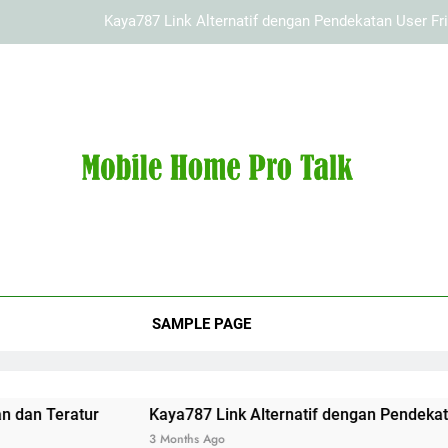
Kaya787 Link Alternatif dengan Pendekatan User F
LAE138 Link Alternatif dan
Cara Mengatasi Kendala Akses Sl
Cara Menyiapkan Informasi Akun Sebelum Mengakses Edwinslo
Kaya787 Link Alternatif dengan Pendekatan User F
LAE138 Link Alternatif dan
ile Home Pro Talk
kusi Dan Temukan Tips Tentang Rumah Mobil Di Mobile Home Pro
Cara Mengatasi Kendala Akses Sl
SAMPLE PAGE
ur
Kaya787 Link Alternatif dengan Pendekatan User Fri
3 Months Ago