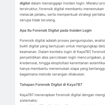
digital
dalam menanggapi insiden login. Melalui pro
terstruktur, forensik digital membantu menemukan 
melacak pelaku, serta memperkuat strategi pertaha
serupa tidak terulang.
Apa Itu Forensik Digital pada Insiden Login
Forensik digital adalah proses pengumpulan, analis
bukti digital yang bertujuan untuk mengungkap deta
keamanan. Dalam konteks login di Kaya787, forensi
penyelidikan atas percobaan login mencurigakan,
kredensial, hingga eksploitasi kerentanan autentikas
hanya membantu menemukan siapa yang bertanggun
bagaimana metode serangan dilakukan.
Tahapan Forensik Digital di Kaya787
Kaya787 menerapkan forensik digital dengan mengi
sistematis: