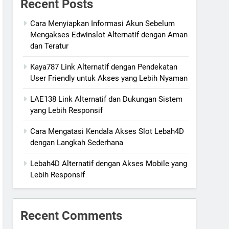
Recent Posts
Cara Menyiapkan Informasi Akun Sebelum
Mengakses Edwinslot Alternatif dengan Aman
dan Teratur
Kaya787 Link Alternatif dengan Pendekatan
User Friendly untuk Akses yang Lebih Nyaman
LAE138 Link Alternatif dan Dukungan Sistem
yang Lebih Responsif
Cara Mengatasi Kendala Akses Slot Lebah4D
dengan Langkah Sederhana
Lebah4D Alternatif dengan Akses Mobile yang
Lebih Responsif
Recent Comments