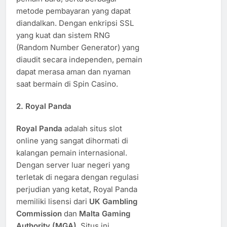
metode pembayaran yang dapat
diandalkan. Dengan enkripsi SSL
yang kuat dan sistem RNG
(Random Number Generator) yang
diaudit secara independen, pemain
dapat merasa aman dan nyaman
saat bermain di Spin Casino.
2.
Royal Panda
Royal Panda
adalah situs slot
online yang sangat dihormati di
kalangan pemain internasional.
Dengan server luar negeri yang
terletak di negara dengan regulasi
perjudian yang ketat, Royal Panda
memiliki lisensi dari
UK Gambling
Commission
dan
Malta Gaming
Authority (MGA)
. Situs ini