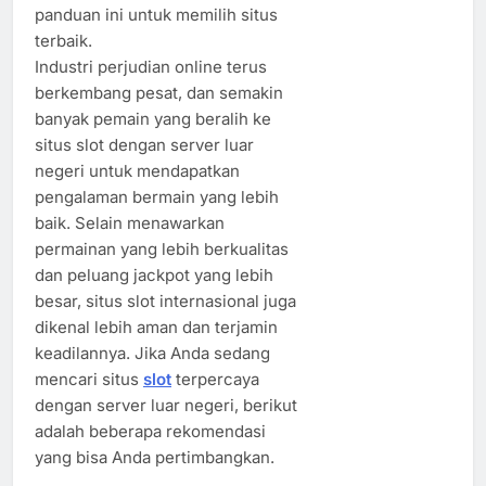
panduan ini untuk memilih situs
terbaik.
Industri perjudian online terus
berkembang pesat, dan semakin
banyak pemain yang beralih ke
situs slot dengan server luar
negeri untuk mendapatkan
pengalaman bermain yang lebih
baik. Selain menawarkan
permainan yang lebih berkualitas
dan peluang jackpot yang lebih
besar, situs slot internasional juga
dikenal lebih aman dan terjamin
keadilannya. Jika Anda sedang
mencari situs
slot
terpercaya
dengan server luar negeri, berikut
adalah beberapa rekomendasi
yang bisa Anda pertimbangkan.