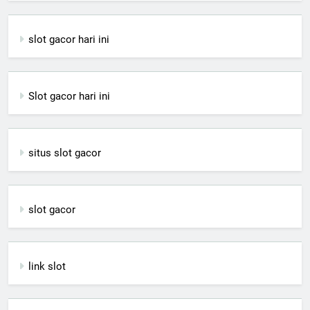
slot gacor hari ini
Slot gacor hari ini
situs slot gacor
slot gacor
link slot