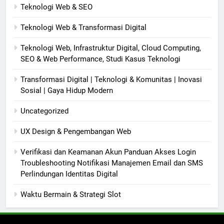
Teknologi Web & SEO
Teknologi Web & Transformasi Digital
Teknologi Web, Infrastruktur Digital, Cloud Computing,
SEO & Web Performance, Studi Kasus Teknologi
Transformasi Digital | Teknologi & Komunitas | Inovasi
Sosial | Gaya Hidup Modern
Uncategorized
UX Design & Pengembangan Web
Verifikasi dan Keamanan Akun Panduan Akses Login
Troubleshooting Notifikasi Manajemen Email dan SMS
Perlindungan Identitas Digital
Waktu Bermain & Strategi Slot