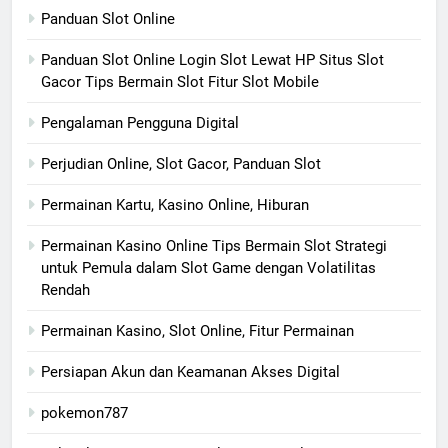
Panduan Slot Online
Panduan Slot Online Login Slot Lewat HP Situs Slot
Gacor Tips Bermain Slot Fitur Slot Mobile
Pengalaman Pengguna Digital
Perjudian Online, Slot Gacor, Panduan Slot
Permainan Kartu, Kasino Online, Hiburan
Permainan Kasino Online Tips Bermain Slot Strategi
untuk Pemula dalam Slot Game dengan Volatilitas
Rendah
Permainan Kasino, Slot Online, Fitur Permainan
Persiapan Akun dan Keamanan Akses Digital
pokemon787