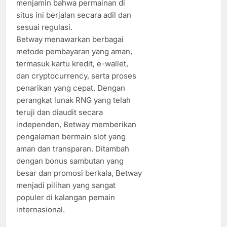
menjamin bahwa permainan di
situs ini berjalan secara adil dan
sesuai regulasi.
Betway menawarkan berbagai
metode pembayaran yang aman,
termasuk kartu kredit, e-wallet,
dan cryptocurrency, serta proses
penarikan yang cepat. Dengan
perangkat lunak RNG yang telah
teruji dan diaudit secara
independen, Betway memberikan
pengalaman bermain slot yang
aman dan transparan. Ditambah
dengan bonus sambutan yang
besar dan promosi berkala, Betway
menjadi pilihan yang sangat
populer di kalangan pemain
internasional.