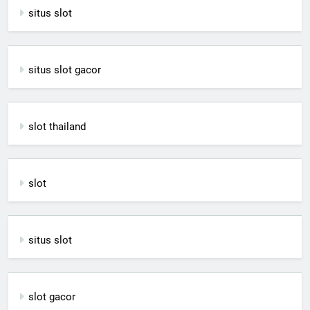
situs slot
situs slot gacor
slot thailand
slot
situs slot
slot gacor