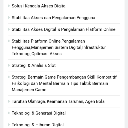
Solusi Kendala Akses Digital
Stabilitas Akses dan Pengalaman Pengguna
Stabilitas Akses Digital & Pengalaman Platform Online
Stabilitas Platform Online,Pengalaman
Pengguna,Manajemen Sistem Digital,Infrastruktur
Teknologi,Optimasi Akses
Strategi & Analisis Slot
Strategi Bermain Game Pengembangan Skill Kompetitif
Psikologi dan Mental Bermain Tips Taktik Bermain
Manajemen Game
Taruhan Olahraga, Keamanan Taruhan, Agen Bola
Teknologi & Generasi Digital
Teknologi & Hiburan Digital