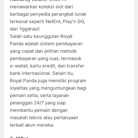
menawarkan koleksi slot dari
berbagai penyedia perangkat lunak
terkenal seperti NetEnt, Play’n GO,
dan Yggdrasil.
Salah satu keunggulan Royal
Panda adalah sistem pembayaran
yang cepat dan pilihan metode
pembayaran yang luas, termasuk
e-wallet, kartu kredit, dan transfer
bank internasional. Selain itu,
Royal Panda juga memiliki program
loyalitas yang menguntungkan bagi
pemain setia, serta layanan
pelanggan 24/7 yang siap
membantu pemain dengan
masalah teknis atau pertanyaan
terkait akun mereka.