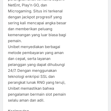
NetEnt, Play’n GO, dan
Microgaming. Situs ini terkenal
dengan jackpot progresif yang
sering kali mencapai angka besar
dan memberikan peluang
kemenangan yang luar biasa bagi
pemain.
Unibet menyediakan berbagai
metode pembayaran yang aman
dan cepat, serta layanan
pelanggan yang dapat dihubungi
24/7. Dengan menggunakan
teknologi enkripsi SSL dan
perangkat lunak RNG yang teruji,
Unibet memastikan bahwa
pengalaman bermain slot pemain
selalu aman dan adil.