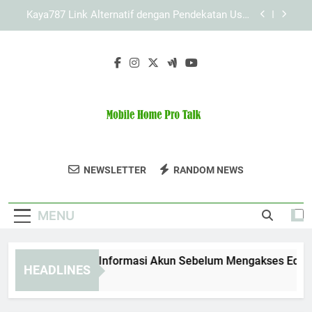
Skip
LAE138 Link Alternatif dan Dukungan Sistem yang
to
Lebih Responsif
content
Cara Mengatasi Kendala Akses Slot Lebah4D
dengan Langkah Sederhana
Cara Menyiapkan Informasi Akun Sebelum
Mengakses Edwinslot Alternatif dengan Aman
dan Teratur
Kaya787 Link Alternatif dengan Pendekatan User
Friendly untuk Akses yang Lebih Nyaman
LAE138 Link Alternatif dan Dukungan Sistem yang
Lebih Responsif
Mobile Home
Ikuti Diskusi Dan Temukan Tips Tentang
Cara Mengatasi Kendala Akses Slot Lebah4D
NEWSLETTER
RANDOM NEWS
Pro Talk
dengan Langkah Sederhana
Rumah Mobil Di Mobile Home Pro Talk.
MENU
ra Menyiapkan Informasi Akun Sebelum Mengakses Edwinslot 
HEADLINES
Months Ago