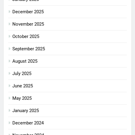
December 2025
November 2025
October 2025
September 2025
August 2025
July 2025
June 2025
May 2025
January 2025
December 2024