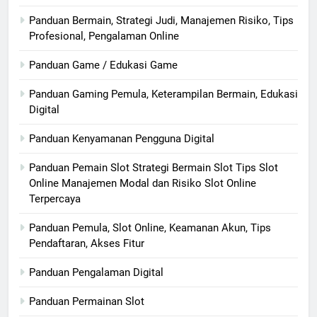
Panduan Bermain, Strategi Judi, Manajemen Risiko, Tips
Profesional, Pengalaman Online
Panduan Game / Edukasi Game
Panduan Gaming Pemula, Keterampilan Bermain, Edukasi
Digital
Panduan Kenyamanan Pengguna Digital
Panduan Pemain Slot Strategi Bermain Slot Tips Slot
Online Manajemen Modal dan Risiko Slot Online
Terpercaya
Panduan Pemula, Slot Online, Keamanan Akun, Tips
Pendaftaran, Akses Fitur
Panduan Pengalaman Digital
Panduan Permainan Slot