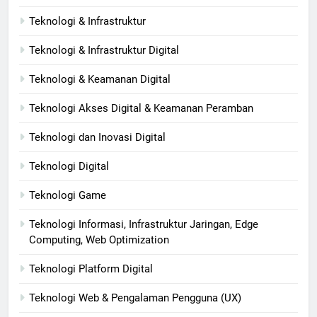
Teknologi & Infrastruktur
Teknologi & Infrastruktur Digital
Teknologi & Keamanan Digital
Teknologi Akses Digital & Keamanan Peramban
Teknologi dan Inovasi Digital
Teknologi Digital
Teknologi Game
Teknologi Informasi, Infrastruktur Jaringan, Edge
Computing, Web Optimization
Teknologi Platform Digital
Teknologi Web & Pengalaman Pengguna (UX)