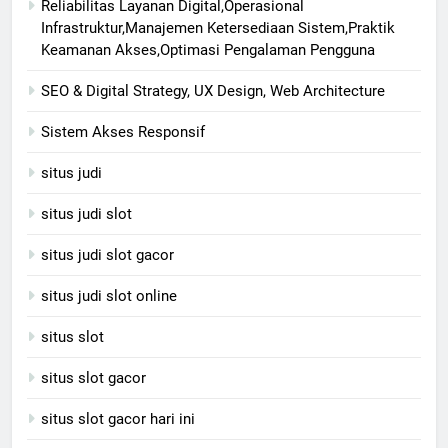
Reliabilitas Layanan Digital,Operasional
Infrastruktur,Manajemen Ketersediaan Sistem,Praktik
Keamanan Akses,Optimasi Pengalaman Pengguna
SEO & Digital Strategy, UX Design, Web Architecture
Sistem Akses Responsif
situs judi
situs judi slot
situs judi slot gacor
situs judi slot online
situs slot
situs slot gacor
situs slot gacor hari ini