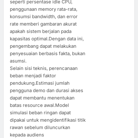
seperti persentase idle CPU,
penggunaan memory rata-rata,
konsumsi bandwidth, dan error
rate memberi gambaran akurat
apakah sistem berjalan pada
kapasitas optimal.Dengan data ini,
pengembang dapat melakukan
penyesuaian berbasis fakta, bukan
asumsi.
Selain sisi teknis, perencanaan
beban menjadi faktor
pendukung.Estimasi jumlah
pengguna demo dan durasi akses
dapat membantu menentukan
batas resource awal.Model
simulasi beban ringan dapat
dipakai untuk mengidentifikasi titik
rawan sebelum diluncurkan
kepada audiens