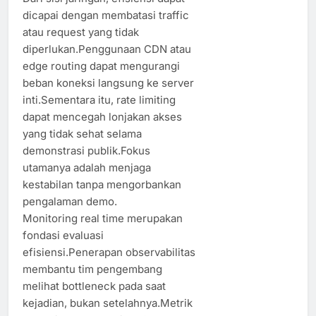
dicapai dengan membatasi traffic
atau request yang tidak
diperlukan.Penggunaan CDN atau
edge routing dapat mengurangi
beban koneksi langsung ke server
inti.Sementara itu, rate limiting
dapat mencegah lonjakan akses
yang tidak sehat selama
demonstrasi publik.Fokus
utamanya adalah menjaga
kestabilan tanpa mengorbankan
pengalaman demo.
Monitoring real time merupakan
fondasi evaluasi
efisiensi.Penerapan observabilitas
membantu tim pengembang
melihat bottleneck pada saat
kejadian, bukan setelahnya.Metrik