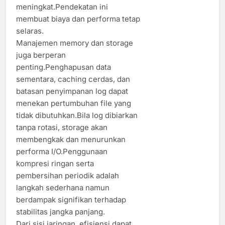
meningkat.Pendekatan ini
membuat biaya dan performa tetap
selaras.
Manajemen memory dan storage
juga berperan
penting.Penghapusan data
sementara, caching cerdas, dan
batasan penyimpanan log dapat
menekan pertumbuhan file yang
tidak dibutuhkan.Bila log dibiarkan
tanpa rotasi, storage akan
membengkak dan menurunkan
performa I/O.Penggunaan
kompresi ringan serta
pembersihan periodik adalah
langkah sederhana namun
berdampak signifikan terhadap
stabilitas jangka panjang.
Dari sisi jaringan, efisiensi dapat