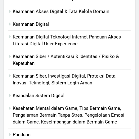
Keamanan Akses Digital & Tata Kelola Domain
Keamanan Digital
Keamanan Digital Teknologi Internet Panduan Akses
Literasi Digital User Experience
Keamanan Siber / Autentikasi & Identitas / Risiko &
Kepatuhan
Keamanan Siber, Investigasi Digital, Proteksi Data,
Inovasi Teknologi, Sistem Login Aman
Keandalan Sistem Digital
Kesehatan Mental dalam Game, Tips Bermain Game,
Pengalaman Bermain Tanpa Stres, Pengelolaan Emosi
dalam Game, Keseimbangan dalam Bermain Game
Panduan