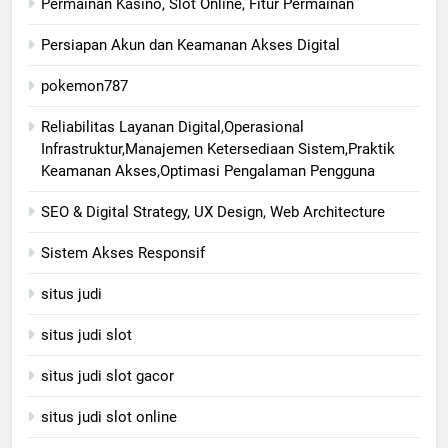
Permainan Kasino, Slot Online, Fitur Permainan
Persiapan Akun dan Keamanan Akses Digital
pokemon787
Reliabilitas Layanan Digital,Operasional
Infrastruktur,Manajemen Ketersediaan Sistem,Praktik
Keamanan Akses,Optimasi Pengalaman Pengguna
SEO & Digital Strategy, UX Design, Web Architecture
Sistem Akses Responsif
situs judi
situs judi slot
situs judi slot gacor
situs judi slot online