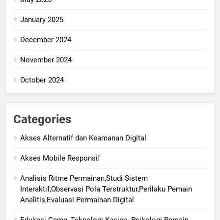
January 2025
December 2024
November 2024
October 2024
Categories
Akses Alternatif dan Keamanan Digital
Akses Mobile Responsif
Analisis Ritme Permainan,Studi Sistem
Interaktif,Observasi Pola Terstruktur,Perilaku Pemain
Analitis,Evaluasi Permainan Digital