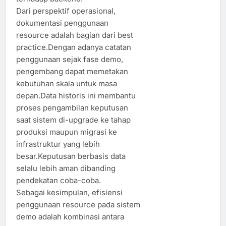
Dari perspektif operasional,
dokumentasi penggunaan
resource adalah bagian dari best
practice.Dengan adanya catatan
penggunaan sejak fase demo,
pengembang dapat memetakan
kebutuhan skala untuk masa
depan.Data historis ini membantu
proses pengambilan keputusan
saat sistem di-upgrade ke tahap
produksi maupun migrasi ke
infrastruktur yang lebih
besar.Keputusan berbasis data
selalu lebih aman dibanding
pendekatan coba-coba.
Sebagai kesimpulan, efisiensi
penggunaan resource pada sistem
demo adalah kombinasi antara