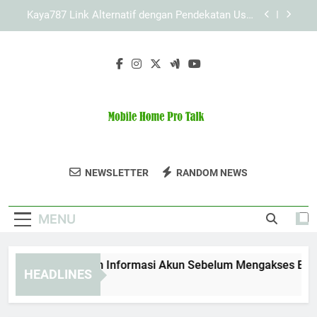
Skip
LAE138 Link Alternatif dan Dukungan Sistem yang
to
Lebih Responsif
content
Cara Mengatasi Kendala Akses Slot Lebah4D
dengan Langkah Sederhana
Cara Menyiapkan Informasi Akun Sebelum
Mengakses Edwinslot Alternatif dengan Aman
dan Teratur
Kaya787 Link Alternatif dengan Pendekatan User
Friendly untuk Akses yang Lebih Nyaman
LAE138 Link Alternatif dan Dukungan Sistem yang
Mobile Home
Lebih Responsif
Ikuti Diskusi Dan Temukan Tips Tentang
NEWSLETTER
RANDOM NEWS
Cara Mengatasi Kendala Akses Slot Lebah4D
Pro Talk
Rumah Mobil Di Mobile Home Pro Talk.
dengan Langkah Sederhana
MENU
Cara Menyiapkan Informasi Akun Sebelum Mengakses Edwinslo
HEADLINES
3 Months Ago