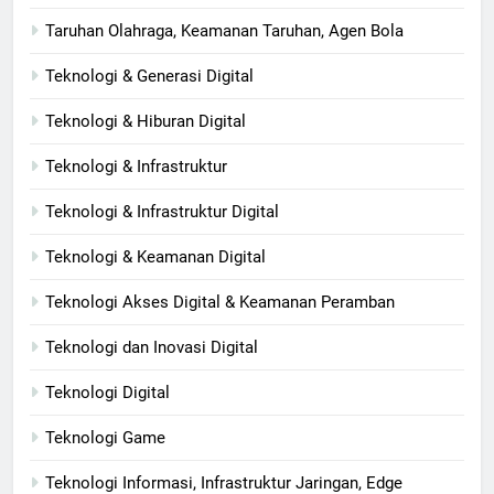
Taruhan Olahraga, Keamanan Taruhan, Agen Bola
Teknologi & Generasi Digital
Teknologi & Hiburan Digital
Teknologi & Infrastruktur
Teknologi & Infrastruktur Digital
Teknologi & Keamanan Digital
Teknologi Akses Digital & Keamanan Peramban
Teknologi dan Inovasi Digital
Teknologi Digital
Teknologi Game
Teknologi Informasi, Infrastruktur Jaringan, Edge