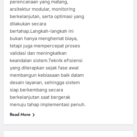
perencanaan yang matang,
arsitektur modular, monitoring
berkelanjutan, serta optimasi yang
dilakukan secara
bertahap.Langkah-langkah ini
bukan hanya menghemat biaya,
tetapi juga mempercepat proses
validasi dan meningkatkan
keandalan sistem.Teknik efisiensi
yang diterapkan sejak fase awal
membangun kebiasaan baik dalam
desain layanan, sehingga sistem
siap berkembang secara
berkelanjutan saat bergerak
menuju tahap implementasi penuh.
Read More