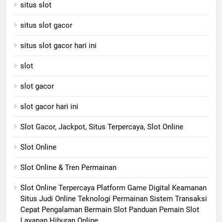
situs slot
situs slot gacor
situs slot gacor hari ini
slot
slot gacor
slot gacor hari ini
Slot Gacor, Jackpot, Situs Terpercaya, Slot Online
Slot Online
Slot Online & Tren Permainan
Slot Online Terpercaya Platform Game Digital Keamanan
Situs Judi Online Teknologi Permainan Sistem Transaksi
Cepat Pengalaman Bermain Slot Panduan Pemain Slot
Layanan Hiburan Online