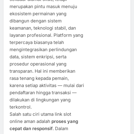
merupakan pintu masuk menuju
ekosistem permainan yang
dibangun dengan sistem
keamanan, teknologi stabil, dan
layanan profesional. Platform yang
terpercaya biasanya telah
mengintegrasikan perlindungan
data, sistem enkripsi, serta
prosedur operasional yang
transparan. Hal ini memberikan
rasa tenang kepada pemain,
karena setiap aktivitas — mulai dari
pendaftaran hingga transaksi —
dilakukan di lingkungan yang
terkontrol.
Salah satu ciri utama link slot
online aman adalah
proses yang
cepat dan responsif
. Dalam