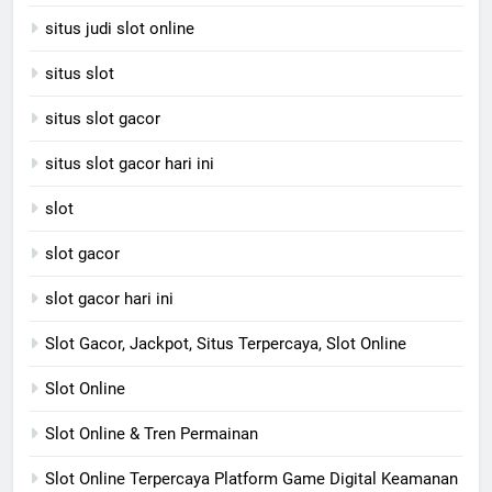
situs judi slot online
situs slot
situs slot gacor
situs slot gacor hari ini
slot
slot gacor
slot gacor hari ini
Slot Gacor, Jackpot, Situs Terpercaya, Slot Online
Slot Online
Slot Online & Tren Permainan
Slot Online Terpercaya Platform Game Digital Keamanan