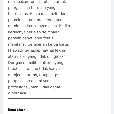
merupakan fondasi utama untuk
pengalaman bermain yang
berkualitas. Keamanan melindungi
pemain, sementara kecepatan
meningkatkan kenyamanan. Ketika
keduanya berjalan seimbang,
pemain dapat lebih fokus
menikmati permainan tanpa harus
khawatir terhadap hal-hal teknis
atau risiko yang tidak diinginkan.
Dengan memilih platform yang
tepat, slot online tidak hanya
menjadi hiburan, tetapi juga
pengalaman digital yang
profesional, stabil, dan dapat
dipercaya.
Read More