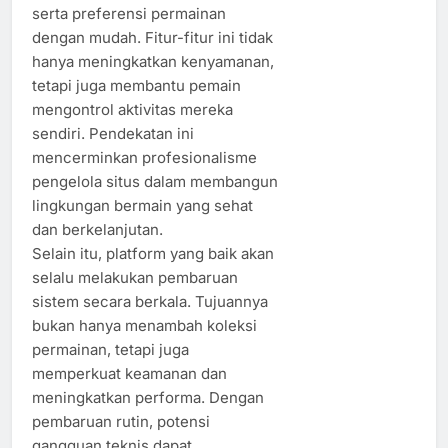
serta preferensi permainan
dengan mudah. Fitur-fitur ini tidak
hanya meningkatkan kenyamanan,
tetapi juga membantu pemain
mengontrol aktivitas mereka
sendiri. Pendekatan ini
mencerminkan profesionalisme
pengelola situs dalam membangun
lingkungan bermain yang sehat
dan berkelanjutan.
Selain itu, platform yang baik akan
selalu melakukan pembaruan
sistem secara berkala. Tujuannya
bukan hanya menambah koleksi
permainan, tetapi juga
memperkuat keamanan dan
meningkatkan performa. Dengan
pembaruan rutin, potensi
gangguan teknis dapat