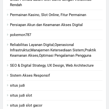
Rendah
Permainan Kasino, Slot Online, Fitur Permainan
Persiapan Akun dan Keamanan Akses Digital
pokemon787
Reliabilitas Layanan Digital,Operasional
Infrastruktur,Manajemen Ketersediaan Sistem,Praktik
Keamanan Akses,Optimasi Pengalaman Pengguna
SEO & Digital Strategy, UX Design, Web Architecture
Sistem Akses Responsif
situs judi
situs judi slot
situs judi slot gacor