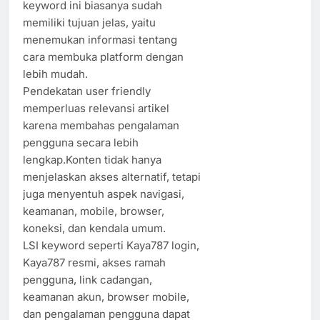
keyword ini biasanya sudah
memiliki tujuan jelas, yaitu
menemukan informasi tentang
cara membuka platform dengan
lebih mudah.
Pendekatan user friendly
memperluas relevansi artikel
karena membahas pengalaman
pengguna secara lebih
lengkap.Konten tidak hanya
menjelaskan akses alternatif, tetapi
juga menyentuh aspek navigasi,
keamanan, mobile, browser,
koneksi, dan kendala umum.
LSI keyword seperti Kaya787 login,
Kaya787 resmi, akses ramah
pengguna, link cadangan,
keamanan akun, browser mobile,
dan pengalaman pengguna dapat