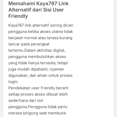
Memahami Kaya787 Link
Alternatif dari Sisi User
Friendly
Kaya787 link alternatif sering dicari
pengguna ketika akses utama tidak
berjalan normal atau terasa kurang
lancar pada perangkat
tertentu.Dalam aktivitas digital,
pengguna membutuhkan akses
yang tidak hanya tersedia, tetapi
juga mudah dipahami, nyaman
digunakan, dan aman untuk proses
login.
Pendekatan user friendly berarti
setiap proses akses dibuat lebih
sederhana dari sisi
pengguna.Pengguna tidak perlu
merasa bingung saat membuka