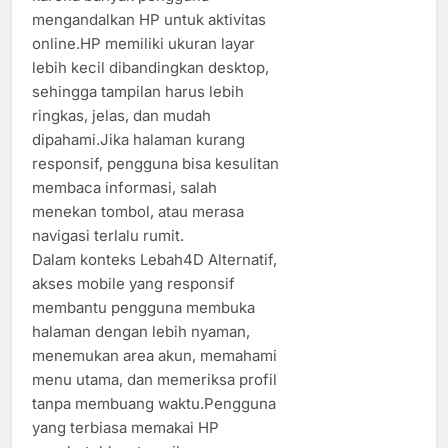
mengandalkan HP untuk aktivitas
online.HP memiliki ukuran layar
lebih kecil dibandingkan desktop,
sehingga tampilan harus lebih
ringkas, jelas, dan mudah
dipahami.Jika halaman kurang
responsif, pengguna bisa kesulitan
membaca informasi, salah
menekan tombol, atau merasa
navigasi terlalu rumit.
Dalam konteks Lebah4D Alternatif,
akses mobile yang responsif
membantu pengguna membuka
halaman dengan lebih nyaman,
menemukan area akun, memahami
menu utama, dan memeriksa profil
tanpa membuang waktu.Pengguna
yang terbiasa memakai HP