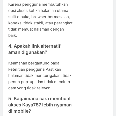
Karena pengguna membutuhkan
opsi akses ketika halaman utama
sulit dibuka, browser bermasalah,
koneksi tidak stabil, atau perangkat
tidak memuat halaman dengan
baik.
4. Apakah link alternatif
aman digunakan?
Keamanan bergantung pada
ketelitian pengguna.Pastikan
halaman tidak mencurigakan, tidak
penuh pop-up, dan tidak meminta
data yang tidak relevan.
5. Bagaimana cara membuat
akses Kaya787 lebih nyaman
di mobile?