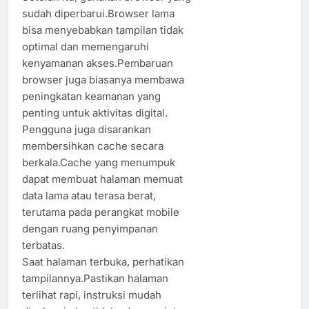
sudah diperbarui.Browser lama
bisa menyebabkan tampilan tidak
optimal dan memengaruhi
kenyamanan akses.Pembaruan
browser juga biasanya membawa
peningkatan keamanan yang
penting untuk aktivitas digital.
Pengguna juga disarankan
membersihkan cache secara
berkala.Cache yang menumpuk
dapat membuat halaman memuat
data lama atau terasa berat,
terutama pada perangkat mobile
dengan ruang penyimpanan
terbatas.
Saat halaman terbuka, perhatikan
tampilannya.Pastikan halaman
terlihat rapi, instruksi mudah