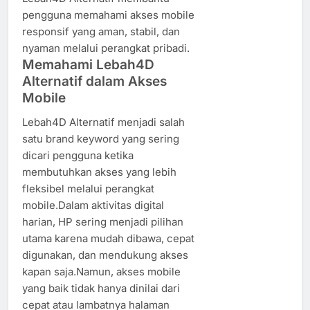
pengguna memahami akses mobile
responsif yang aman, stabil, dan
nyaman melalui perangkat pribadi.
Memahami Lebah4D
Alternatif dalam Akses
Mobile
Lebah4D Alternatif menjadi salah
satu brand keyword yang sering
dicari pengguna ketika
membutuhkan akses yang lebih
fleksibel melalui perangkat
mobile.Dalam aktivitas digital
harian, HP sering menjadi pilihan
utama karena mudah dibawa, cepat
digunakan, dan mendukung akses
kapan saja.Namun, akses mobile
yang baik tidak hanya dinilai dari
cepat atau lambatnya halaman