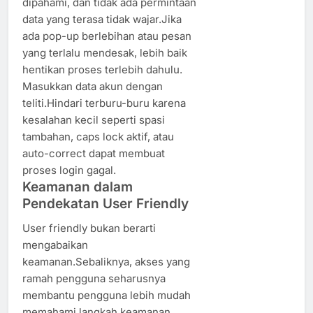
dipahami, dan tidak ada permintaan
data yang terasa tidak wajar.Jika
ada pop-up berlebihan atau pesan
yang terlalu mendesak, lebih baik
hentikan proses terlebih dahulu.
Masukkan data akun dengan
teliti.Hindari terburu-buru karena
kesalahan kecil seperti spasi
tambahan, caps lock aktif, atau
auto-correct dapat membuat
proses login gagal.
Keamanan dalam
Pendekatan User Friendly
User friendly bukan berarti
mengabaikan
keamanan.Sebaliknya, akses yang
ramah pengguna seharusnya
membantu pengguna lebih mudah
memahami langkah keamanan