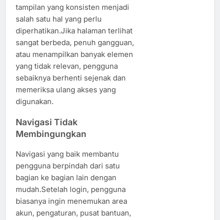
tampilan yang konsisten menjadi
salah satu hal yang perlu
diperhatikan.Jika halaman terlihat
sangat berbeda, penuh gangguan,
atau menampilkan banyak elemen
yang tidak relevan, pengguna
sebaiknya berhenti sejenak dan
memeriksa ulang akses yang
digunakan.
Navigasi Tidak
Membingungkan
Navigasi yang baik membantu
pengguna berpindah dari satu
bagian ke bagian lain dengan
mudah.Setelah login, pengguna
biasanya ingin menemukan area
akun, pengaturan, pusat bantuan,