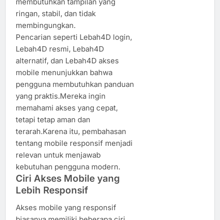
membutuhkan tampilan yang
ringan, stabil, dan tidak
membingungkan.
Pencarian seperti Lebah4D login,
Lebah4D resmi, Lebah4D
alternatif, dan Lebah4D akses
mobile menunjukkan bahwa
pengguna membutuhkan panduan
yang praktis.Mereka ingin
memahami akses yang cepat,
tetapi tetap aman dan
terarah.Karena itu, pembahasan
tentang mobile responsif menjadi
relevan untuk menjawab
kebutuhan pengguna modern.
Ciri Akses Mobile yang
Lebih Responsif
Akses mobile yang responsif
biasanya memiliki beberapa ciri