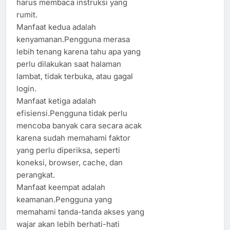
harus membaca instruksi yang
rumit.
Manfaat kedua adalah
kenyamanan.Pengguna merasa
lebih tenang karena tahu apa yang
perlu dilakukan saat halaman
lambat, tidak terbuka, atau gagal
login.
Manfaat ketiga adalah
efisiensi.Pengguna tidak perlu
mencoba banyak cara secara acak
karena sudah memahami faktor
yang perlu diperiksa, seperti
koneksi, browser, cache, dan
perangkat.
Manfaat keempat adalah
keamanan.Pengguna yang
memahami tanda-tanda akses yang
wajar akan lebih berhati-hati