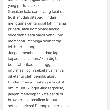
yang perlu dilakukan.
Gunakan kata sandi yang kuat dan
tidak mudah ditebak.Hindari
menggunakan tanggal lahir, nama
pribadi, atau kombinasi angka
sederhana.Kata sandi yang unik
membantu menjaga akun tetap
lebih terlindungi.
Jangan membagikan data login
kepada siapa pun.Akun digital
bersifat pribadi, sehingga
informasi login sebaiknya hanya
diketahui oleh pemilik akun.
Hindari menggunakan perangkat
umum untuk login.Jika terpaksa,
jangan menyimpan kata sandi di
browser dan pastikan logout
setelah selesai.Perangkat bersama