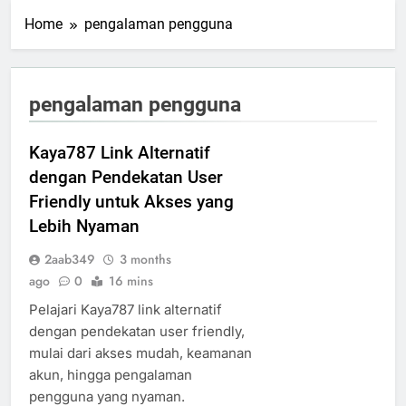
Home
pengalaman pengguna
pengalaman pengguna
Kaya787 Link Alternatif
dengan Pendekatan User
Friendly untuk Akses yang
Lebih Nyaman
2aab349
3 months
ago
0
16 mins
Pelajari Kaya787 link alternatif
dengan pendekatan user friendly,
mulai dari akses mudah, keamanan
akun, hingga pengalaman
pengguna yang nyaman.