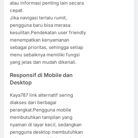
atau informasi penting lain secara
cepat.
Jika navigasi terlalu rumit,
pengguna baru bisa merasa
kesulitan.Pendekatan user friendly
menempatkan kenyamanan
sebagai prioritas, sehingga setiap
menu sebaiknya memiliki fungsi
yang jelas dan mudah dikenali.
Responsif di Mobile dan
Desktop
Kaya787 link alternatif sering
diakses dari berbagai
perangkat.Pengguna mobile
membutuhkan tampilan yang
nyaman di layar kecil, sedangkan
pengguna desktop membutuhkan