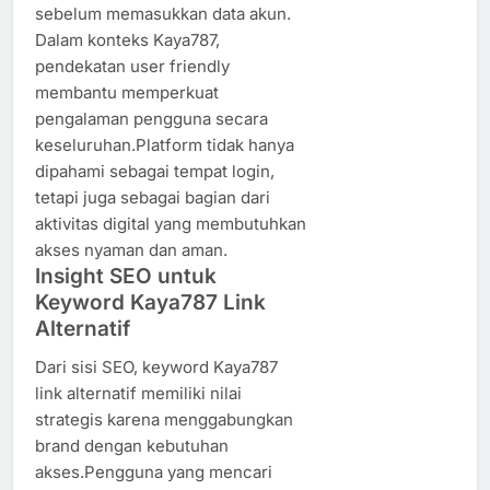
sebelum memasukkan data akun.
Dalam konteks Kaya787,
pendekatan user friendly
membantu memperkuat
pengalaman pengguna secara
keseluruhan.Platform tidak hanya
dipahami sebagai tempat login,
tetapi juga sebagai bagian dari
aktivitas digital yang membutuhkan
akses nyaman dan aman.
Insight SEO untuk
Keyword Kaya787 Link
Alternatif
Dari sisi SEO, keyword Kaya787
link alternatif memiliki nilai
strategis karena menggabungkan
brand dengan kebutuhan
akses.Pengguna yang mencari