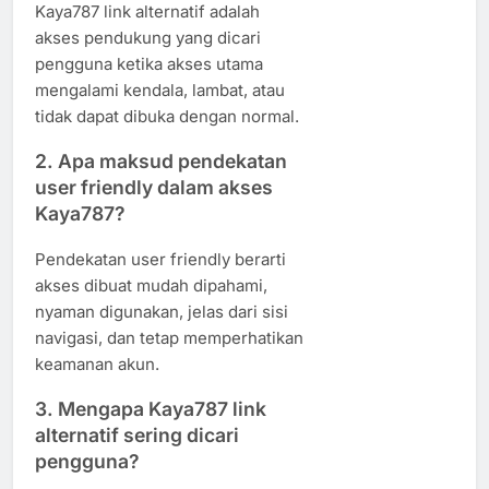
Kaya787 link alternatif adalah
akses pendukung yang dicari
pengguna ketika akses utama
mengalami kendala, lambat, atau
tidak dapat dibuka dengan normal.
2. Apa maksud pendekatan
user friendly dalam akses
Kaya787?
Pendekatan user friendly berarti
akses dibuat mudah dipahami,
nyaman digunakan, jelas dari sisi
navigasi, dan tetap memperhatikan
keamanan akun.
3. Mengapa Kaya787 link
alternatif sering dicari
pengguna?