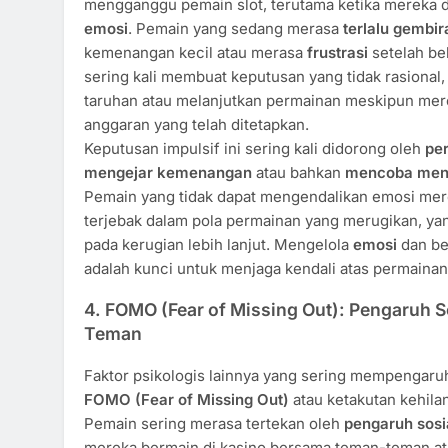
mengganggu pemain slot, terutama ketika mereka d
emosi
. Pemain yang sedang merasa
terlalu gembir
kemenangan kecil atau merasa
frustrasi
setelah be
sering kali membuat keputusan yang tidak rasional
taruhan atau melanjutkan permainan meskipun mer
anggaran yang telah ditetapkan.
Keputusan impulsif ini sering kali didorong oleh
pe
mengejar kemenangan
atau bahkan
mencoba men
Pemain yang tidak dapat mengendalikan emosi mer
terjebak dalam pola permainan yang merugikan, y
pada kerugian lebih lanjut. Mengelola
emosi
dan be
adalah kunci untuk menjaga kendali atas permainan
4.
FOMO (Fear of Missing Out): Pengaruh S
Teman
Faktor psikologis lainnya yang sering mempengaru
FOMO (Fear of Missing Out)
atau ketakutan kehila
Pemain sering merasa tertekan oleh
pengaruh sosi
mereka bermain di kasino bersama teman-teman at