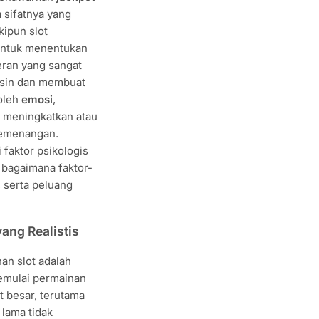
 sifatnya yang
ipun slot
ntuk menentukan
ran yang sangat
esin dan membuat
 oleh
emosi
,
 meningkatkan atau
kemenangan.
 faktor psikologis
bagaimana faktor-
 serta peluang
ang Realistis
nan slot adalah
emulai permainan
 besar, terutama
lama tidak