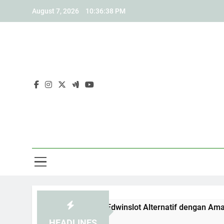
Skip
August 7, 2026
10:36:39 PM
to
content
Mob
Ikuti Dis
lum Mengakses Edwinslot Alternatif dengan Aman dan Terat
HEADLINES