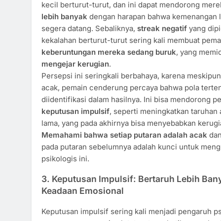
kecil berturut-turut, dan ini dapat mendorong mer
lebih banyak
dengan harapan bahwa kemenangan l
segera datang. Sebaliknya,
streak negatif
yang dip
kekalahan berturut-turut sering kali membuat pem
keberuntungan mereka sedang buruk
, yang memi
mengejar kerugian
.
Persepsi ini seringkali berbahaya, karena meskipun
acak, pemain cenderung percaya bahwa pola terten
diidentifikasi dalam hasilnya. Ini bisa mendorong
keputusan impulsif
, seperti meningkatkan taruhan 
lama, yang pada akhirnya bisa menyebabkan kerugia
Memahami bahwa setiap putaran adalah acak
dan
pada putaran sebelumnya adalah kunci untuk meng
psikologis ini.
3.
Keputusan Impulsif: Bertaruh Lebih Ban
Keadaan Emosional
Keputusan impulsif sering kali menjadi pengaruh p