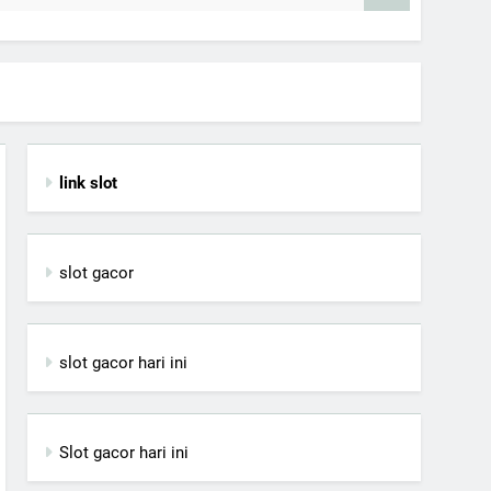
link slot
slot gacor
slot gacor hari ini
Slot gacor hari ini