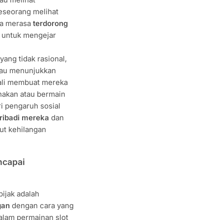
eseorang melihat
sa merasa
terdorong
untuk mengejar
ang tidak rasional,
au menunjukkan
kali membuat mereka
nakan atau bermain
i pengaruh sosial
pribadi mereka
dan
ut kehilangan
ncapai
bijak adalah
gan
dengan cara yang
alam permainan slot