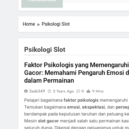
Home
Psikologi Slot
Psikologi Slot
Faktor Psikologis yang Memengaruhi
Gacor: Memahami Pengaruh Emosi da
dalam Permainan
2aab349
2 Years Ago
0
9 Mins
Pelajari bagaimana
faktor psikologis
memengaruhi
Temukan bagaimana
emosi
,
ekspektasi
, dan
perse
berdampak pada keputusan taruhan dan peluang k
Mesin
slot gacor
menjadi salah satu permainan kasi
seluruh dunia. Dikenal dengan peluangnya untuk