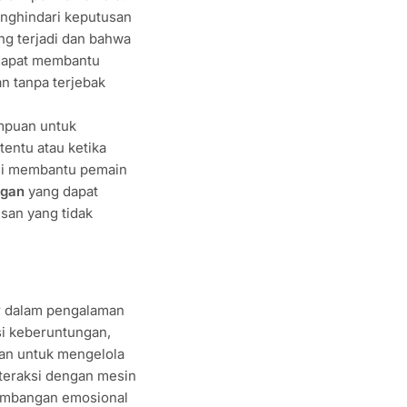
nghindari keputusan
g terjadi dan bahwa
 dapat membantu
n tanpa terjebak
mpuan untuk
tentu atau ketika
Ini membantu pemain
ngan
yang dapat
usan yang tidak
r dalam pengalaman
si keberuntungan,
uan untuk mengelola
teraksi dengan mesin
eimbangan emosional