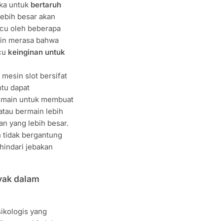
eka untuk
bertaruh
ebih besar akan
icu oleh beberapa
ain merasa bahwa
cu
keinginan untuk
 mesin slot bersifat
tu dapat
 pemain untuk membuat
atau bermain lebih
n yang lebih besar.
 tidak bergantung
hindari jebakan
yak dalam
sikologis yang