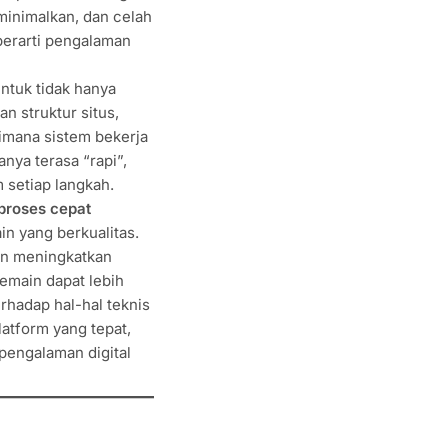
minimalkan, dan celah
 berarti pengalaman
untuk tidak hanya
n struktur situs,
imana sistem bekerja
nya terasa “rapi”,
 setiap langkah.
 proses cepat
n yang berkualitas.
an meningkatkan
emain dapat lebih
rhadap hal-hal teknis
latform yang tepat,
 pengalaman digital