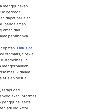
anya menggunakan
ntuk berbagai
an dapat berjalan
dari pengalaman
ng aman dan
sama pentingnya
kecepatan.
Link slot
i otomatis, firewall
ur. Kombinasi ini
pa mengorbankan
 bisa masuk dalam
a efisien sesuai
 tetapi dari
menyediakan informasi
n pengguna, serta
enjadi indikator