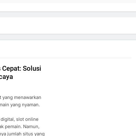
 Cepat: Solusi
rcaya
at yang menawarkan
rmain yang nyaman.
gital, slot online
yak pemain. Namun,
nya jumlah situs yang