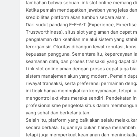
tambahan bahwa sebuah link slot online memang dik
Ketika pemain mendapatkan jawaban yang jelas dan 
kredibilitas platform akan tumbuh secara alami.
Dari sudut pandang E-E-A-T (Experience, Expertise,
Trustworthiness), situs slot yang aman dan cepat
pengalaman dan keahlian melalui sistem yang stabil 
terorganisir. Otoritas dibangun lewat reputasi, kons
kepuasan pengguna. Sementara itu, kepercayaan lah
keamanan data, dan proses transaksi yang dapat di
Link slot online aman dengan proses cepat juga b
sistem manajemen akun yang modern. Pemain dapat
riwayat transaksi, serta preferensi permainan deng
ini tidak hanya meningkatkan kenyamanan, tetapi 
mengontrol aktivitas mereka sendiri. Pendekatan 
profesionalisme pengelola situs dalam membangun
yang sehat dan berkelanjutan.
Selain itu, platform yang baik akan selalu melaku
secara berkala. Tujuannya bukan hanya menambah 
tetapi juga memperkuat keamanan dan meningkatk