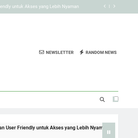
riendly untuk Akses yang Lebih Nyaman
 Dukungan Sistem yang Lebih Responsif
ot Lebah4D dengan Langkah Sederhana
t Alternatif dengan Aman dan Teratur
NEWSLETTER
RANDOM NEWS
riendly untuk Akses yang Lebih Nyaman
 Dukungan Sistem yang Lebih Responsif
 Talk.
ot Lebah4D dengan Langkah Sederhana
endly untuk Akses yang Lebih Nyaman
LAE138 Link Alter
3 Months Ago