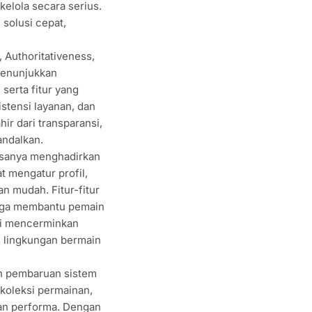
elola secara serius.
solusi cepat,
 Authoritativeness,
 menunjukkan
serta fitur yang
istensi layanan, dan
ir dari transparansi,
andalkan.
iasanya menghadirkan
 mengatur profil,
an mudah. Fitur-fitur
juga membantu pemain
ini mencerminkan
 lingkungan bermain
kan pembaruan sistem
koleksi permainan,
an performa. Dengan