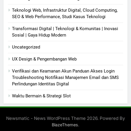
Teknologi Web, Infrastruktur Digital, Cloud Computing,
SEO & Web Performance, Studi Kasus Teknologi
Transformasi Digital | Teknologi & Komunitas | Inovasi
Sosial | Gaya Hidup Modern
Uncategorized
UX Design & Pengembangan Web
Verifikasi dan Keamanan Akun Panduan Akses Login
Troubleshooting Notifikasi Manajemen Email dan SMS
Perlindungan Identitas Digital
Waktu Bermain & Strategi Slot
Newsmatic - News WordPress Theme 2026. Powered By
.
BlazeThemes