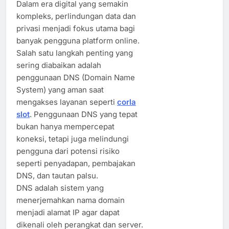
Dalam era digital yang semakin
kompleks, perlindungan data dan
privasi menjadi fokus utama bagi
banyak pengguna platform online.
Salah satu langkah penting yang
sering diabaikan adalah
penggunaan DNS (Domain Name
System) yang aman saat
mengakses layanan seperti
corla
slot
. Penggunaan DNS yang tepat
bukan hanya mempercepat
koneksi, tetapi juga melindungi
pengguna dari potensi risiko
seperti penyadapan, pembajakan
DNS, dan tautan palsu.
DNS adalah sistem yang
menerjemahkan nama domain
menjadi alamat IP agar dapat
dikenali oleh perangkat dan server.