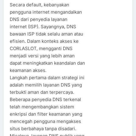
Secara default, kebanyakan
pengguna internet mengandalkan
DNS dari penyedia layanan
internet (ISP). Sayangnya, DNS
bawaan ISP tidak selalu aman atau
efisien. Dalam konteks akses ke
CORLASLOT, mengganti DNS
menjadi versi yang lebih aman
dapat meningkatkan keandalan dan
keamanan akses.
Langkah pertama dalam strategi ini
adalah memilih layanan DNS yang
terbukti aman dan terpercaya.
Beberapa penyedia DNS terkenal
telah mengembangkan sistem
enkripsi dan filter keamanan yang
mencegah pengguna mengakses
situs berbahaya tanpa disadari.
Misalnya, layanan DNS publik yang