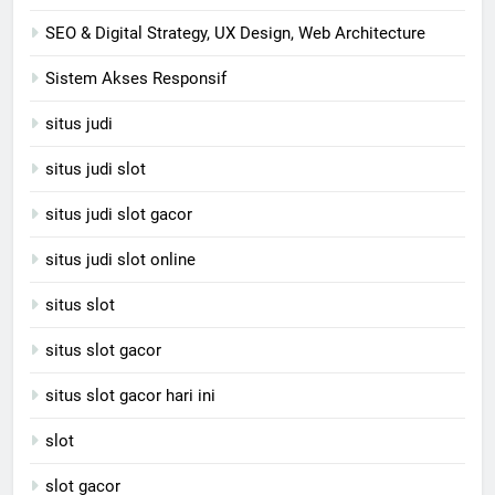
SEO & Digital Strategy, UX Design, Web Architecture
Sistem Akses Responsif
situs judi
situs judi slot
situs judi slot gacor
situs judi slot online
situs slot
situs slot gacor
situs slot gacor hari ini
slot
slot gacor