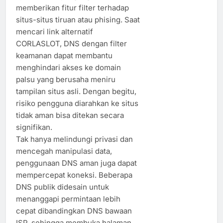
memberikan fitur filter terhadap
situs-situs tiruan atau phising. Saat
mencari link alternatif
CORLASLOT, DNS dengan filter
keamanan dapat membantu
menghindari akses ke domain
palsu yang berusaha meniru
tampilan situs asli. Dengan begitu,
risiko pengguna diarahkan ke situs
tidak aman bisa ditekan secara
signifikan.
Tak hanya melindungi privasi dan
mencegah manipulasi data,
penggunaan DNS aman juga dapat
mempercepat koneksi. Beberapa
DNS publik didesain untuk
menanggapi permintaan lebih
cepat dibandingkan DNS bawaan
ISP, sehingga membuka halaman