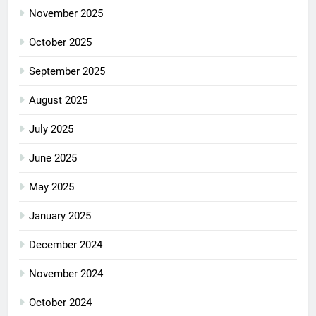
November 2025
October 2025
September 2025
August 2025
July 2025
June 2025
May 2025
January 2025
December 2024
November 2024
October 2024