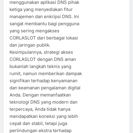
menggunakan aplikasi DNS pihak
ketiga yang menyediakan fitur
manajemen dan enkripsi DNS. Ini
sangat membantu bagi pengguna
yang sering mengakses
CORLASLOT dari berbagai lokasi
dan jaringan publik.
Kesimpulannya, strategi akses
CORLASLOT dengan DNS aman
bukanlah langkah teknis yang
rumit, namun memberikan dampak
signifikan terhadap kenyamanan
dan keamanan pengalaman digital
Anda. Dengan memanfaatkan
teknologi DNS yang modern dan
terpercaya, Anda tidak hanya
mendapatkan koneksi yang lebih
cepat dan stabil, tetapi juga
perlindungan ekstra terhadap