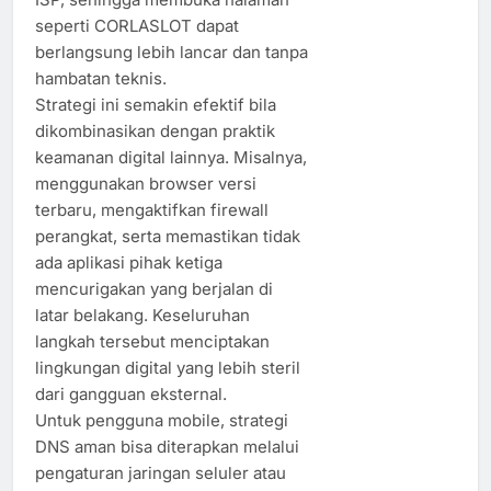
seperti CORLASLOT dapat
berlangsung lebih lancar dan tanpa
hambatan teknis.
Strategi ini semakin efektif bila
dikombinasikan dengan praktik
keamanan digital lainnya. Misalnya,
menggunakan browser versi
terbaru, mengaktifkan firewall
perangkat, serta memastikan tidak
ada aplikasi pihak ketiga
mencurigakan yang berjalan di
latar belakang. Keseluruhan
langkah tersebut menciptakan
lingkungan digital yang lebih steril
dari gangguan eksternal.
Untuk pengguna mobile, strategi
DNS aman bisa diterapkan melalui
pengaturan jaringan seluler atau