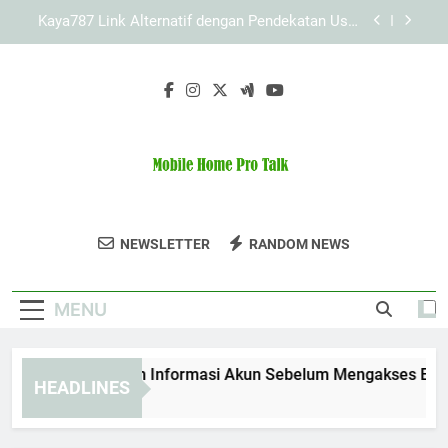
Friendly untuk Akses yang Lebih Nyaman
Skip
LAE138 Link Alternatif dan Dukungan Sistem yang
to
Lebih Responsif
content
Cara Mengatasi Kendala Akses Slot Lebah4D
dengan Langkah Sederhana
Cara Menyiapkan Informasi Akun Sebelum
Mengakses Edwinslot Alternatif dengan Aman
dan Teratur
Kaya787 Link Alternatif dengan Pendekatan User
Friendly untuk Akses yang Lebih Nyaman
LAE138 Link Alternatif dan Dukungan Sistem yang
Mobile Home
Lebih Responsif
Ikuti Diskusi Dan Temukan Tips Tentang
NEWSLETTER
RANDOM NEWS
Cara Mengatasi Kendala Akses Slot Lebah4D
Pro Talk
Rumah Mobil Di Mobile Home Pro Talk.
dengan Langkah Sederhana
MENU
Cara Menyiapkan Informasi Akun Sebelum Mengakses Edwinslo
HEADLINES
3 Months Ago