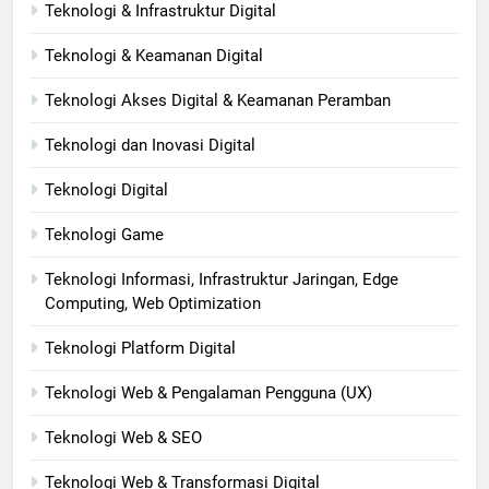
Teknologi & Infrastruktur Digital
Teknologi & Keamanan Digital
Teknologi Akses Digital & Keamanan Peramban
Teknologi dan Inovasi Digital
Teknologi Digital
Teknologi Game
Teknologi Informasi, Infrastruktur Jaringan, Edge
Computing, Web Optimization
Teknologi Platform Digital
Teknologi Web & Pengalaman Pengguna (UX)
Teknologi Web & SEO
Teknologi Web & Transformasi Digital