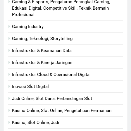
Gaming & E-sports, Pengaturan Perangkat Gaming,
Edukasi Digital, Competitive Skill, Teknik Bermain
Profesional
Gaming Industry
Gaming, Teknologi, Storytelling
Infrastruktur & Keamanan Data
Infrastruktur & Kinerja Jaringan
Infrastruktur Cloud & Operasional Digital
Inovasi Slot Digital
Judi Online, Slot Dana, Perbandingan Slot
Kasino Online, Slot Online, Pengetahuan Permainan
Kasino, Slot Online, Judi