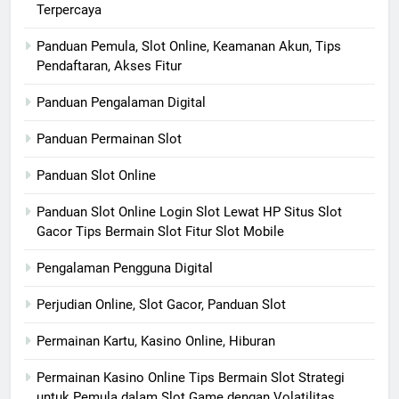
Terpercaya
Panduan Pemula, Slot Online, Keamanan Akun, Tips
Pendaftaran, Akses Fitur
Panduan Pengalaman Digital
Panduan Permainan Slot
Panduan Slot Online
Panduan Slot Online Login Slot Lewat HP Situs Slot
Gacor Tips Bermain Slot Fitur Slot Mobile
Pengalaman Pengguna Digital
Perjudian Online, Slot Gacor, Panduan Slot
Permainan Kartu, Kasino Online, Hiburan
Permainan Kasino Online Tips Bermain Slot Strategi
untuk Pemula dalam Slot Game dengan Volatilitas