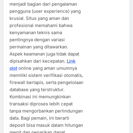
menjadi bagian dari pengalaman
pengguna (user experience) yang
krusial. Situs yang aman dan
profesional memahami bahwa
kenyamanan teknis sama
pentingnya dengan variasi
permainan yang ditawarkan.
Aspek keamanan juga tidak dapat
dipisahkan dari kecepatan.
Link
slot
online yang aman umumnya
memiliki sistem verifikasi otomatis,
firewall berlapis, serta pengelolaan
database yang terstruktur.
Kombinasi ini memungkinkan
transaksi diproses lebih cepat
tanpa mengorbankan perlindungan
data. Bagi pemain, ini berarti
deposit bisa masuk dalam hitungan
menit dan penarikan dapat