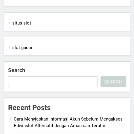
situs slot
slot gacor
Search
SEARCH
Recent Posts
Cara Menyiapkan Informasi Akun Sebelum Mengakses
Edwinslot Alternatif dengan Aman dan Teratur