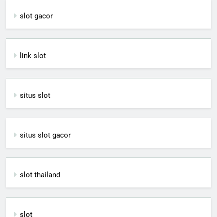
slot gacor
link slot
situs slot
situs slot gacor
slot thailand
slot