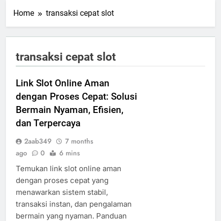
Home
transaksi cepat slot
transaksi cepat slot
Link Slot Online Aman
dengan Proses Cepat: Solusi
Bermain Nyaman, Efisien,
dan Terpercaya
2aab349
7 months
ago
0
6 mins
Temukan link slot online aman
dengan proses cepat yang
menawarkan sistem stabil,
transaksi instan, dan pengalaman
bermain yang nyaman. Panduan