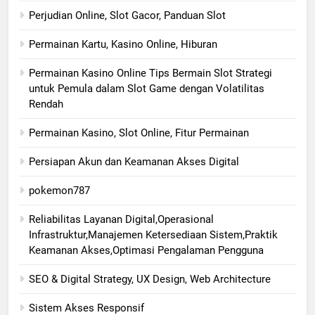
Perjudian Online, Slot Gacor, Panduan Slot
Permainan Kartu, Kasino Online, Hiburan
Permainan Kasino Online Tips Bermain Slot Strategi
untuk Pemula dalam Slot Game dengan Volatilitas
Rendah
Permainan Kasino, Slot Online, Fitur Permainan
Persiapan Akun dan Keamanan Akses Digital
pokemon787
Reliabilitas Layanan Digital,Operasional
Infrastruktur,Manajemen Ketersediaan Sistem,Praktik
Keamanan Akses,Optimasi Pengalaman Pengguna
SEO & Digital Strategy, UX Design, Web Architecture
Sistem Akses Responsif