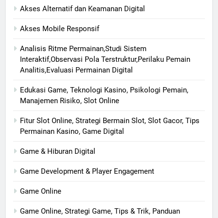
Akses Alternatif dan Keamanan Digital
Akses Mobile Responsif
Analisis Ritme Permainan,Studi Sistem
Interaktif,Observasi Pola Terstruktur,Perilaku Pemain
Analitis,Evaluasi Permainan Digital
Edukasi Game, Teknologi Kasino, Psikologi Pemain,
Manajemen Risiko, Slot Online
Fitur Slot Online, Strategi Bermain Slot, Slot Gacor, Tips
Permainan Kasino, Game Digital
Game & Hiburan Digital
Game Development & Player Engagement
Game Online
Game Online, Strategi Game, Tips & Trik, Panduan