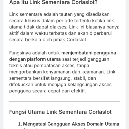
Apa Itu Link Sementara Corlaslot?
Link sementara adalah tautan yang disediakan
secara khusus dalam periode tertentu ketika link
utama tidak dapat diakses. Link ini biasanya hanya
aktif dalam waktu terbatas dan akan diperbarui
secara berkala oleh pihak Corlaslot.
Fungsinya adalah untuk
menjembatani pengguna
dengan platform utama
saat terjadi gangguan
teknis atau pembatasan akses, tanpa
mengorbankan kenyamanan dan keamanan. Link
sementara bersifat langsung, stabil, dan
difokuskan untuk menjaga kelangsungan akses
pengguna secara cepat dan efektif.
Fungsi Utama Link Sementara Corlaslot
Mengatasi Gangguan Akses Domain Utama