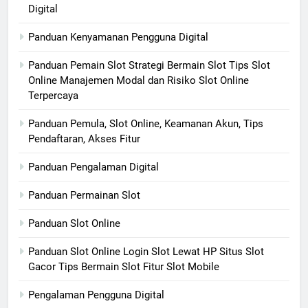
Digital
Panduan Kenyamanan Pengguna Digital
Panduan Pemain Slot Strategi Bermain Slot Tips Slot
Online Manajemen Modal dan Risiko Slot Online
Terpercaya
Panduan Pemula, Slot Online, Keamanan Akun, Tips
Pendaftaran, Akses Fitur
Panduan Pengalaman Digital
Panduan Permainan Slot
Panduan Slot Online
Panduan Slot Online Login Slot Lewat HP Situs Slot
Gacor Tips Bermain Slot Fitur Slot Mobile
Pengalaman Pengguna Digital