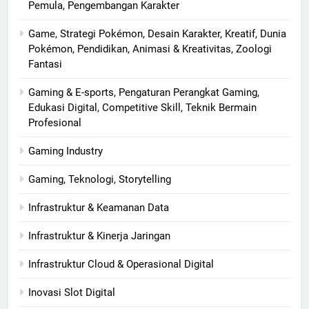
Pemula, Pengembangan Karakter
Game, Strategi Pokémon, Desain Karakter, Kreatif, Dunia
Pokémon, Pendidikan, Animasi & Kreativitas, Zoologi
Fantasi
Gaming & E-sports, Pengaturan Perangkat Gaming,
Edukasi Digital, Competitive Skill, Teknik Bermain
Profesional
Gaming Industry
Gaming, Teknologi, Storytelling
Infrastruktur & Keamanan Data
Infrastruktur & Kinerja Jaringan
Infrastruktur Cloud & Operasional Digital
Inovasi Slot Digital