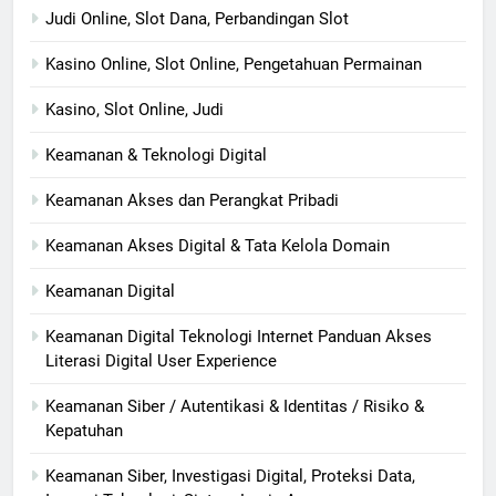
Judi Online, Slot Dana, Perbandingan Slot
Kasino Online, Slot Online, Pengetahuan Permainan
Kasino, Slot Online, Judi
Keamanan & Teknologi Digital
Keamanan Akses dan Perangkat Pribadi
Keamanan Akses Digital & Tata Kelola Domain
Keamanan Digital
Keamanan Digital Teknologi Internet Panduan Akses
Literasi Digital User Experience
Keamanan Siber / Autentikasi & Identitas / Risiko &
Kepatuhan
Keamanan Siber, Investigasi Digital, Proteksi Data,