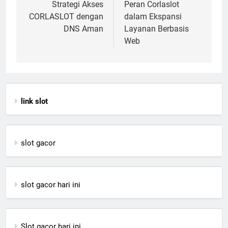
navigation
Strategi Akses
Peran Corlaslot
CORLASLOT dengan
dalam Ekspansi
DNS Aman
Layanan Berbasis
Web
link slot
slot gacor
slot gacor hari ini
Slot gacor hari ini