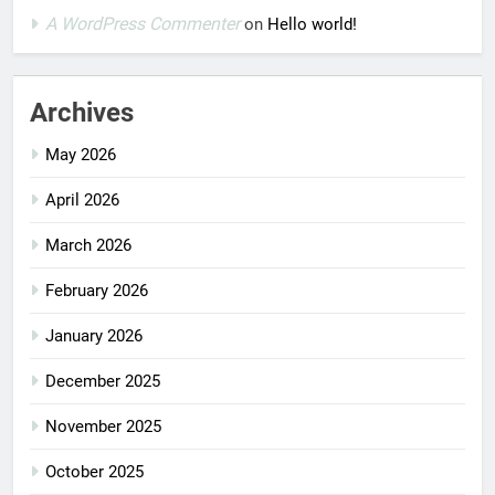
A WordPress Commenter
on
Hello world!
Archives
May 2026
April 2026
March 2026
February 2026
January 2026
December 2025
November 2025
October 2025