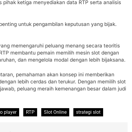
 pihak ketiga menyediakan data RTP serta analisis
enting untuk pengambilan keputusan yang bijak.
t yang memengaruhi peluang menang secara teoritis
RTP membantu pemain memilih mesin slot dengan
aruhan, dan mengelola modal dengan lebih bijaksana.
putaran, pemahaman akan konsep ini memberikan
engan lebih cerdas dan terukur. Dengan memilih slot
 jawab, peluang meraih kemenangan besar dalam judi
to player
RTP
Slot Online
strategi slot