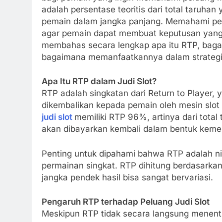
adalah persentase teoritis dari total taruha
pemain dalam jangka panjang. Memahami peng
agar pemain dapat membuat keputusan yang 
membahas secara lengkap apa itu RTP, bagai
bagaimana memanfaatkannya dalam strategi
Apa Itu RTP dalam Judi Slot?
RTP adalah singkatan dari Return to Player,
dikembalikan kepada pemain oleh mesin slot 
judi slot
memiliki RTP 96%, artinya dari tota
akan dibayarkan kembali dalam bentuk keme
Penting untuk dipahami bahwa RTP adalah nila
permainan singkat. RTP dihitung berdasarkan
jangka pendek hasil bisa sangat bervariasi.
Pengaruh RTP terhadap Peluang Judi Slot
Meskipun RTP tidak secara langsung menentu