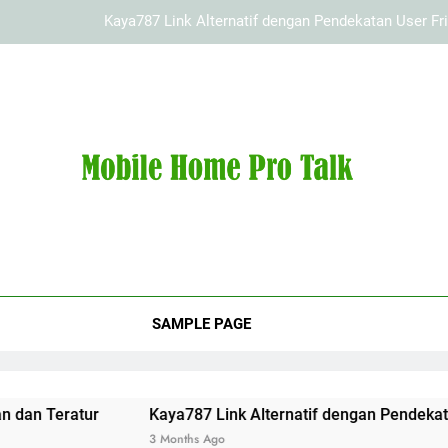
Kaya787 Link Alternatif dengan Pendekatan User F
LAE138 Link Alternatif dan
Cara Mengatasi Kendala Akses Sl
Cara Menyiapkan Informasi Akun Sebelum Mengakses Edwinslo
Kaya787 Link Alternatif dengan Pendekatan User F
LAE138 Link Alternatif dan
ile Home Pro Talk
kusi Dan Temukan Tips Tentang Rumah Mobil Di Mobile Home Pro
Cara Mengatasi Kendala Akses Sl
SAMPLE PAGE
ur
Kaya787 Link Alternatif dengan Pendekatan User Fri
3 Months Ago