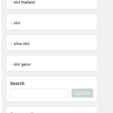
slot thailand
slot
situs slot
slot gacor
Search
SEARCH