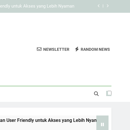
riendly untuk Akses yang Lebih Nyaman
 Dukungan Sistem yang Lebih Responsif
ot Lebah4D dengan Langkah Sederhana
t Alternatif dengan Aman dan Teratur
NEWSLETTER
RANDOM NEWS
riendly untuk Akses yang Lebih Nyaman
 Dukungan Sistem yang Lebih Responsif
 Talk.
ot Lebah4D dengan Langkah Sederhana
endly untuk Akses yang Lebih Nyaman
LAE138 Link Alter
3 Months Ago