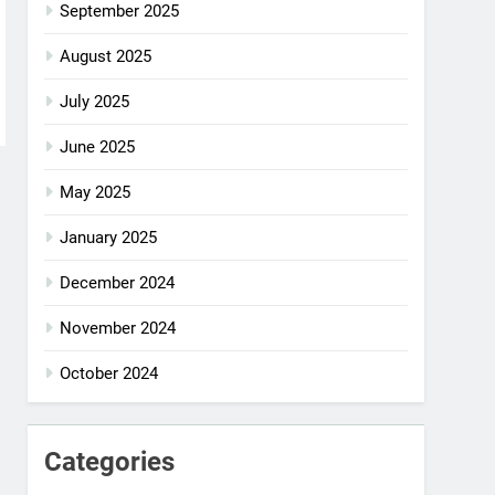
September 2025
August 2025
July 2025
June 2025
May 2025
January 2025
December 2024
November 2024
October 2024
Categories