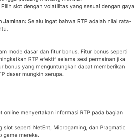
Pilih slot dengan volatilitas yang sesuai dengan gaya
n Jaminan:
Selalu ingat bahwa RTP adalah nilai rata-
ntu.
m mode dasar dan fitur bonus. Fitur bonus seperti
eningkatkan RTP efektif selama sesi permainan jika
 fitur bonus yang menguntungkan dapat memberikan
TP dasar mungkin serupa.
 online menyertakan informasi RTP pada bagian
slot seperti NetEnt, Microgaming, dan Pragmatic
ap game mereka.