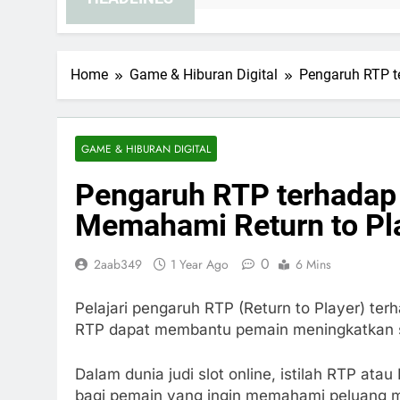
Home
Game & Hiburan Digital
Pengaruh RTP t
GAME & HIBURAN DIGITAL
Pengaruh RTP terhadap 
Memahami Return to Pla
0
2aab349
1 Year Ago
6 Mins
Pelajari pengaruh RTP (Return to Player) te
RTP dapat membantu pemain meningkatkan st
Dalam dunia judi slot online, istilah RTP ata
bagi pemain yang ingin memahami peluang 