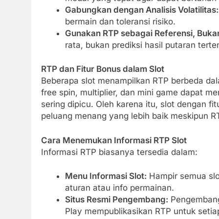
Gabungkan dengan Analisis Volatilitas:
bermain dan toleransi risiko.
Gunakan RTP sebagai Referensi, Buka
rata, bukan prediksi hasil putaran terte
RTP dan Fitur Bonus dalam Slot
Beberapa slot menampilkan RTP berbeda dala
free spin, multiplier, dan mini game dapat m
sering dipicu. Oleh karena itu, slot dengan
peluang menang yang lebih baik meskipun R
Cara Menemukan Informasi RTP Slot
Informasi RTP biasanya tersedia dalam:
Menu Informasi Slot:
Hampir semua slot
aturan atau info permainan.
Situs Resmi Pengembang:
Pengembang 
Play mempublikasikan RTP untuk seti