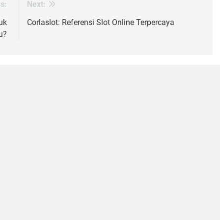
s:
Next:
uk
Corlaslot: Referensi Slot Online Terpercaya
u?