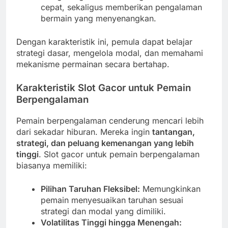
cepat, sekaligus memberikan pengalaman
bermain yang menyenangkan.
Dengan karakteristik ini, pemula dapat belajar
strategi dasar, mengelola modal, dan memahami
mekanisme permainan secara bertahap.
Karakteristik Slot Gacor untuk Pemain
Berpengalaman
Pemain berpengalaman cenderung mencari lebih
dari sekadar hiburan. Mereka ingin
tantangan,
strategi, dan peluang kemenangan yang lebih
tinggi
. Slot gacor untuk pemain berpengalaman
biasanya memiliki:
Pilihan Taruhan Fleksibel:
Memungkinkan
pemain menyesuaikan taruhan sesuai
strategi dan modal yang dimiliki.
Volatilitas Tinggi hingga Menengah: