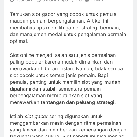
Temukan slot gacor yang cocok untuk pemula
maupun pemain berpengalaman. Artikel ini
membahas tips memilih game, strategi bermain,
dan manajemen modal untuk pengalaman bermain
optimal.
Slot online menjadi salah satu jenis permainan
paling populer karena mudah dimainkan dan
menawarkan hiburan instan. Namun, tidak semua
slot cocok untuk semua jenis pemain. Bagi
pemula, penting untuk memilih slot yang
mudah
dipahami dan stabil
, sementara pemain
berpengalaman membutuhkan slot yang
menawarkan
tantangan dan peluang strategi
.
Istilah
slot gacor
sering digunakan untuk
menggambarkan mesin dengan ritme permainan
yang lancar dan memberikan kemenangan dengan
frekuensi yang cukup. Slot seperti ini bisa menjadi