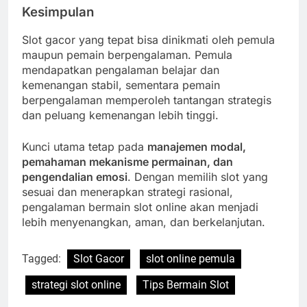
Kesimpulan
Slot gacor yang tepat bisa dinikmati oleh pemula
maupun pemain berpengalaman. Pemula
mendapatkan pengalaman belajar dan
kemenangan stabil, sementara pemain
berpengalaman memperoleh tantangan strategis
dan peluang kemenangan lebih tinggi.
Kunci utama tetap pada
manajemen modal,
pemahaman mekanisme permainan, dan
pengendalian emosi
. Dengan memilih slot yang
sesuai dan menerapkan strategi rasional,
pengalaman bermain slot online akan menjadi
lebih menyenangkan, aman, dan berkelanjutan.
Tagged:
Slot Gacor
slot online pemula
strategi slot online
Tips Bermain Slot