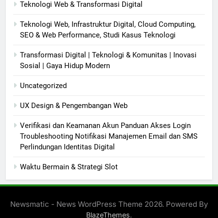
Teknologi Web & Transformasi Digital
Teknologi Web, Infrastruktur Digital, Cloud Computing,
SEO & Web Performance, Studi Kasus Teknologi
Transformasi Digital | Teknologi & Komunitas | Inovasi
Sosial | Gaya Hidup Modern
Uncategorized
UX Design & Pengembangan Web
Verifikasi dan Keamanan Akun Panduan Akses Login
Troubleshooting Notifikasi Manajemen Email dan SMS
Perlindungan Identitas Digital
Waktu Bermain & Strategi Slot
Newsmatic - News WordPress Theme 2026. Powered By
.
BlazeThemes