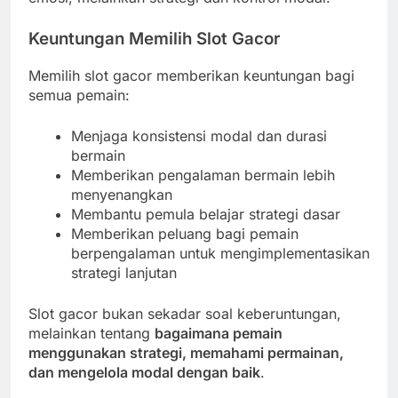
Keuntungan Memilih Slot Gacor
Memilih slot gacor memberikan keuntungan bagi
semua pemain:
Menjaga konsistensi modal dan durasi
bermain
Memberikan pengalaman bermain lebih
menyenangkan
Membantu pemula belajar strategi dasar
Memberikan peluang bagi pemain
berpengalaman untuk mengimplementasikan
strategi lanjutan
Slot gacor bukan sekadar soal keberuntungan,
melainkan tentang
bagaimana pemain
menggunakan strategi, memahami permainan,
dan mengelola modal dengan baik
.