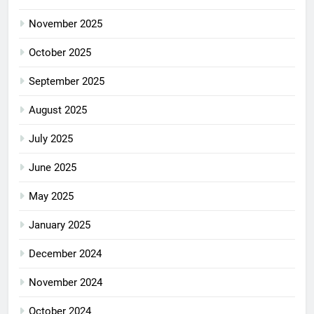
November 2025
October 2025
September 2025
August 2025
July 2025
June 2025
May 2025
January 2025
December 2024
November 2024
October 2024