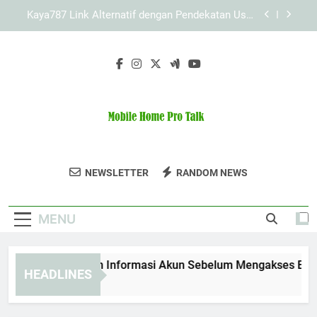
Skip
LAE138 Link Alternatif dan Dukungan Sistem yang
to
Lebih Responsif
content
Cara Mengatasi Kendala Akses Slot Lebah4D
dengan Langkah Sederhana
Cara Menyiapkan Informasi Akun Sebelum
Mengakses Edwinslot Alternatif dengan Aman
dan Teratur
Kaya787 Link Alternatif dengan Pendekatan User
Friendly untuk Akses yang Lebih Nyaman
LAE138 Link Alternatif dan Dukungan Sistem yang
Mobile Home
Lebih Responsif
Ikuti Diskusi Dan Temukan Tips Tentang
NEWSLETTER
RANDOM NEWS
Cara Mengatasi Kendala Akses Slot Lebah4D
Pro Talk
Rumah Mobil Di Mobile Home Pro Talk.
dengan Langkah Sederhana
MENU
Cara Menyiapkan Informasi Akun Sebelum Mengakses Edwinslo
HEADLINES
3 Months Ago