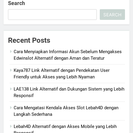
Search
SEARCH
Recent Posts
Cara Menyiapkan Informasi Akun Sebelum Mengakses
Edwinslot Alternatif dengan Aman dan Teratur
Kaya787 Link Alternatif dengan Pendekatan User
Friendly untuk Akses yang Lebih Nyaman
LAE138 Link Alternatif dan Dukungan Sistem yang Lebih
Responsif
Cara Mengatasi Kendala Akses Slot Lebah4D dengan
Langkah Sederhana
Lebah4D Alternatif dengan Akses Mobile yang Lebih