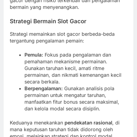
gacor dengan risiko terkendali dan pengalaman
bermain yang menyenangkan.
Strategi Bermain Slot Gacor
Strategi memainkan slot gacor berbeda-beda
tergantung pengalaman pemain:
Pemula:
Fokus pada pengalaman dan
pemahaman mekanisme permainan.
Gunakan taruhan kecil, amati ritme
permainan, dan nikmati kemenangan kecil
secara berkala.
Berpengalaman:
Gunakan analisis pola
permainan untuk mengatur taruhan,
manfaatkan fitur bonus secara maksimal,
dan kelola modal secara disiplin.
Keduanya menekankan
pendekatan rasional
, di
mana keputusan taruhan tidak didorong oleh
emosi, melainkan strategi dan kontrol modal.