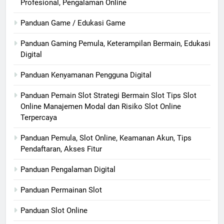
Profesional, Pengalaman Online
Panduan Game / Edukasi Game
Panduan Gaming Pemula, Keterampilan Bermain, Edukasi
Digital
Panduan Kenyamanan Pengguna Digital
Panduan Pemain Slot Strategi Bermain Slot Tips Slot
Online Manajemen Modal dan Risiko Slot Online
Terpercaya
Panduan Pemula, Slot Online, Keamanan Akun, Tips
Pendaftaran, Akses Fitur
Panduan Pengalaman Digital
Panduan Permainan Slot
Panduan Slot Online