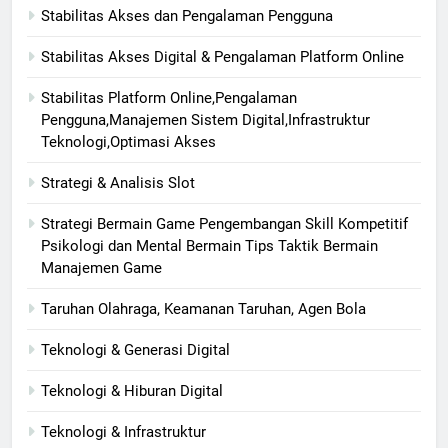
Stabilitas Akses dan Pengalaman Pengguna
Stabilitas Akses Digital & Pengalaman Platform Online
Stabilitas Platform Online,Pengalaman
Pengguna,Manajemen Sistem Digital,Infrastruktur
Teknologi,Optimasi Akses
Strategi & Analisis Slot
Strategi Bermain Game Pengembangan Skill Kompetitif
Psikologi dan Mental Bermain Tips Taktik Bermain
Manajemen Game
Taruhan Olahraga, Keamanan Taruhan, Agen Bola
Teknologi & Generasi Digital
Teknologi & Hiburan Digital
Teknologi & Infrastruktur